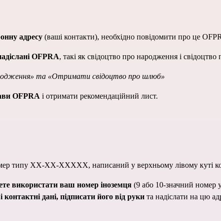
онну адресу
(ваші контакти), необхідно повідомити про це OFPRA
 надіслані OFPRA
, такі як свідоцтво про народження і свідоцтво
родження»
та
«Отримати свідоцтво про шлюб»
рави OFPRA
і отримати рекомендаційний лист.
мер типу XX-XX-XXXXX, написаний у верхньому лівому куті ко
ете використати ваш номер іноземця
(9 або 10-значний номер 
 контактні дані, підписати його від руки
та надіслати на цю ад