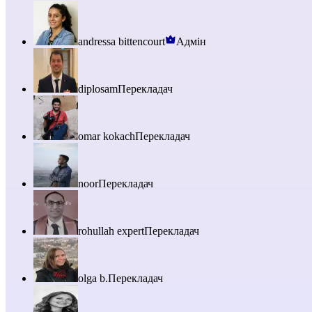
andressa bittencourt
Адмін
diplosam
Перекладач
omar kokach
Перекладач
noor
Перекладач
rohullah expert
Перекладач
olga b.
Перекладач