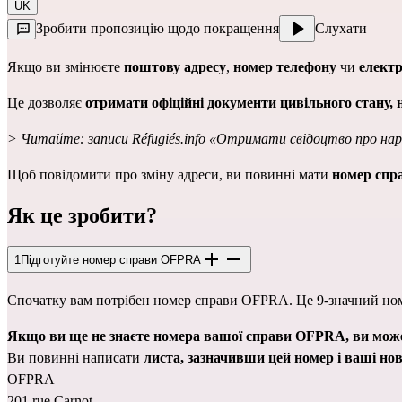
UK
Зробити пропозицію щодо покращення
Слухати
Якщо ви змінюєте
поштову адресу
,
номер телефону
чи
електр
Це дозволяє
отримати офіційні документи цивільного стану,
> Читайте: записи Réfugiés.info
«Отримати свідоцтво про на
Щоб повідомити про зміну адреси, ви повинні мати
номер сп
Як це зробити?
1
Підготуйте номер справи OFPRA
Спочатку вам потрібен номер справи OFPRA. Це 9-значний но
Якщо ви ще не знаєте номера вашої справи OFPRA, ви мож
Ви повинні написати
листа, зазначивши цей номер і ваші нові
OFPRA
201 rue Carnot