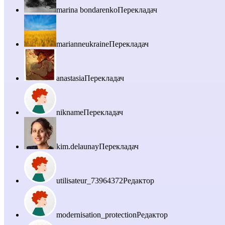
marina bondarenko
Перекладач
marianneukraine
Перекладач
anastasia
Перекладач
nikname
Перекладач
kim.delaunay
Перекладач
utilisateur_73964372
Редактор
modernisation_protection
Редактор