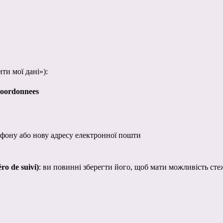
ти мої дані»):
coordonnees
ефону або нову адресу електронної пошти
o de suivi)
: ви повинні зберегти його, щоб мати можливість сте