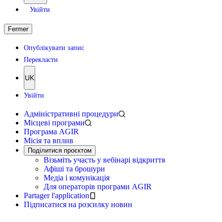
Увійти
Fermer
Опублікувати запис
Перекласти
UK
Увійти
Адміністративні процедури
Місцеві програми
Програма AGIR
Місія та вплив
Поділитися проєктом
Візьміть участь у вебінарі відкриття
Афіші та брошури
Медіа і комунікація
Для операторів програми AGIR
Partager l'application
Підписатися на розсилку новин