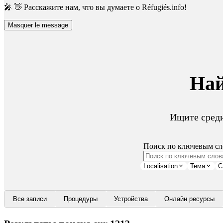
🎤 👋 Расскажите нам, что вы думаете о Réfugiés.info!
Masquer le message
Най
Ищите сред
Поиск по ключевым сл
Localisation
Тема
С
Все записи
Процедуры
Устройства
Онлайн ресурсы