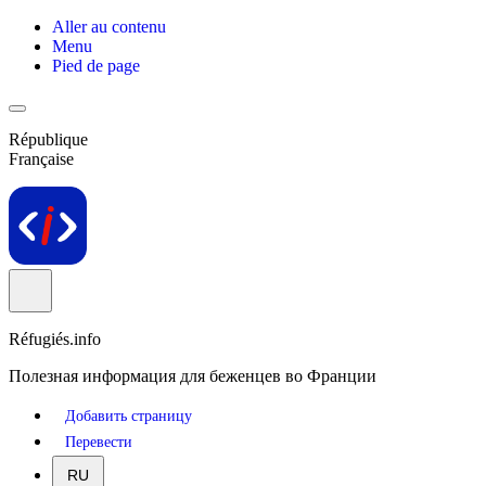
Aller au contenu
Menu
Pied de page
République
Française
Réfugiés.info
Полезная информация для беженцев во Франции
Добавить страницу
Перевести
RU