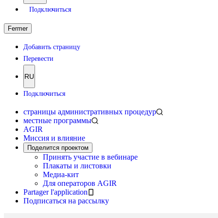
Подключиться
Fermer
Добавить страницу
Перевести
RU
Подключиться
страницы административных процедур
местные программы
AGIR
Миссия и влияние
Поделится проектом
Принять участие в вебинаре
Плакаты и листовки
Медиа-кит
Для операторов AGIR
Partager l'application
Подписаться на рассылку