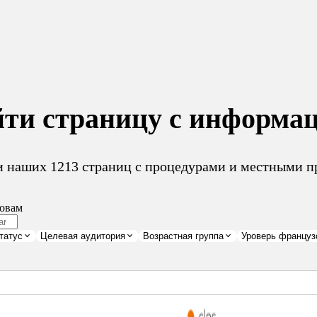
ти страницу с информа
и наших 1213 страниц с процедурами и местными п
овам
татус
Целевая аудитория
Возрастная группа
Уроверь француз