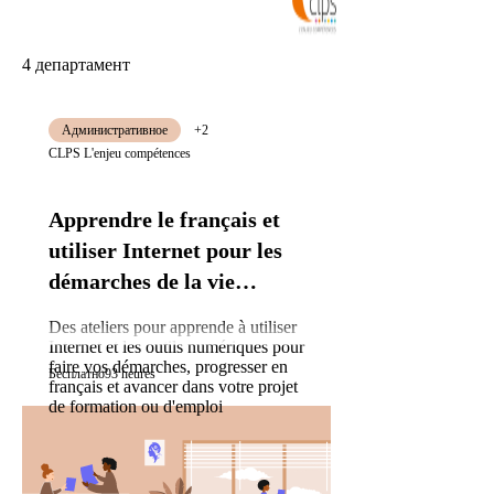
4 департамент
Административное
+2
CLPS L'enjeu compétences
Apprendre le français et
utiliser Internet pour les
démarches de la vie
quotidienne
Des ateliers pour apprende à utiliser
Internet et les outils numériques pour
faire vos démarches, progresser en
Бесплатно
93 heures
français et avancer dans votre projet
de formation ou d'emploi