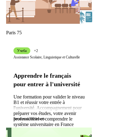
Paris 75
Учеба
+2
Assistance Scolaire, Linguistique et Culturelle
Apprendre le français
pour entrer à l'université
Une formation pour valider le niveau
B1 et réussir votre entrée à
l'université. Accompagnement pour
préparer vos études, votre avenir
professionnel et comprendre le
Бесплатно
300 heures
système universitaire en France