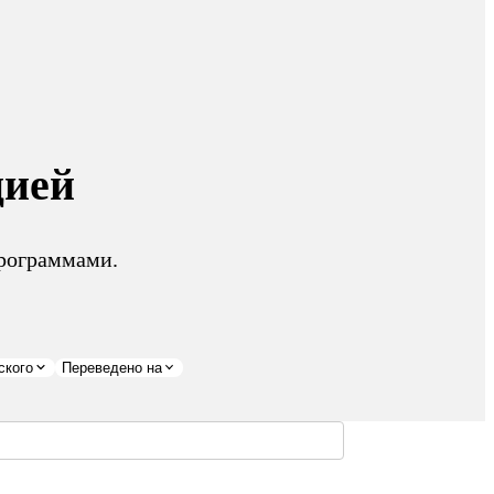
цией
рограммами.
ского
Переведено на