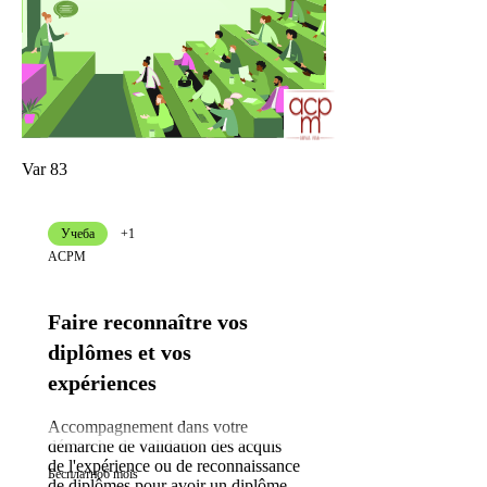
Var 83
Учеба
+1
ACPM
Faire reconnaître vos
diplômes et vos
expériences
Accompagnement dans votre
démarche de validation des acquis
de l'expérience ou de reconnaissance
Бесплатно
6 mois
de diplômes pour avoir un diplôme