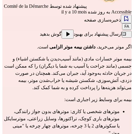
پیشنهاد شده توسط
Comité de la Démarche
Accessible
به روز شده il y a 10 mois
ذخیره‌سازی صفحه
FA
ارسال پیشنهاد برای بهبود
گوش بدهید
اگر موتر می‌خرید، 
داشتن بیمه موتر الزامی
 است.
بیمه موتر خسارات مادی (مانند آسیب‌دیدن یا شکستن اشیاء) و 
جسمی (مانند جراحت یا آسیب به شما یا دیگران) را که ممکن است 
در جریان حادثه به‌وجود آید، جبران می‌کند. همچنان در صورت 
دزدی، آتش‌سوزی، شکستن شیشه یا خراب‌شدن موتر، بیمه 
می‌تواند هزینه‌ها را پرداخت کرده و به شما کمک کند.
بیمه برای وسایط زیر اجباری است:
موترهای شخصی یا کاری: موترهای بدون جواز رانندگی، 
موترهای باری کوچک، تراکتورها، وسایل زراعتی، موترسایکل 
یا سکوترهای 2 یا 3 چرخه، موترهای چهار چرخه یا "مینی 
موتر"