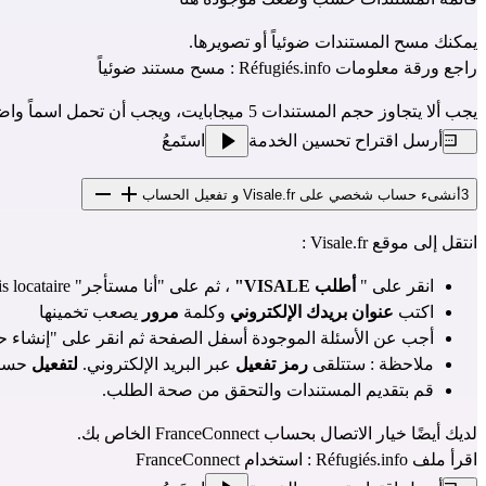
يمكنك مسح المستندات ضوئياً أو تصويرها.
راجع ورقة معلومات Réfugiés.info : 
مسح مستند ضوئياً
يجب ألا يتجاوز حجم المستندات 5 ميجابايت، ويجب أن تحمل اسماً واضحاً؛ كل شيء 
أرسل اقتراح تحسين الخدمة
استَمعُ
3
أنشىء حساب شخصي على Visale.fr و تفعيل الحساب
انتقل إلى موقع 
Visale.fr
 :
انقر على " 
أطلب VISALE"
 ، ثم على "أنا مستأجر" Je suis locataire، ثم على Je m'inscris à Visale "أقوم بالتسجيل في فيزال
اكتب 
عنوان بريدك الإلكتروني
 وكلمة 
مرور
 يصعب تخمينها 
أجب عن الأسئلة الموجودة أسفل الصفحة ثم انقر على "إنشاء حسابي" n compte
ملاحظة : ستتلقى 
رمز تفعيل
 عبر البريد الإلكتروني. 
لتفعيل
 حسابك
قم بتقديم المستندات والتحقق من صحة الطلب.
لديك أيضًا خيار الاتصال بحساب FranceConnect الخاص بك.
اقرأ ملف Réfugiés.info : 
استخدام FranceConnect