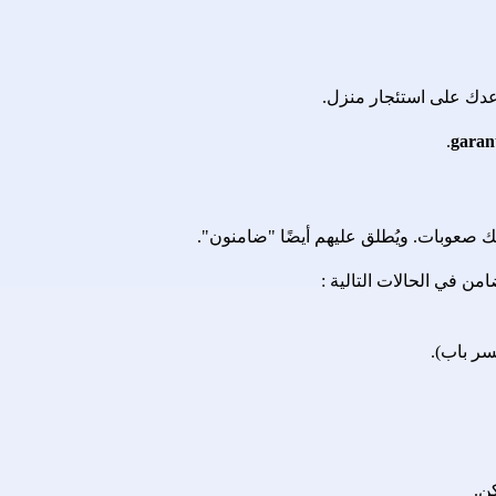
.
ك صعوبات. ويُطلق عليهم أيضًا "ضامنون".
من في الحالات التالية :
سر باب).
كن.