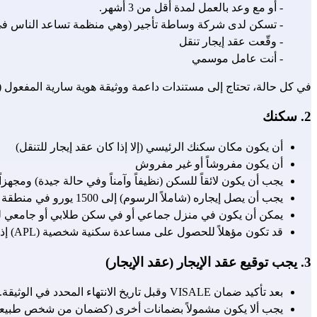
- أو مع وعد بالعمل لمدة أقل من 3 أشهر.
- تسكن لدى شركة وساطة تأجير (وهي منظمة تساعد الناس ف
- وقّعت عقد 
إيجار تنقل 
- أنت 
عامل موسمي
في كل حالة، تحتاج إلى مستندات داعمة ووثيقة هوية سارية المفعول (انظ
2. سكنك
أن يكون مكان سكنك الرئيسي (إلا إذا كان عقد إيجار للتنقل)
أن يكون مفروشاً أو غير مفروش
يجب أن يكون لائقاً للسكن (نظيفاً وآمناً وفي حالة جيدة) ومجهزا
يجب أن يصل إيجاره (شاملاً الرسوم) إلى 1500 يورو في منطقة إيل دو فرانس أو 1300 يورو في باقي أنحاء البلاد
يمكن أن يكون في منزل جماعي أو في سكن طلابي أو جامعي للشباب الذي
قد تكون مؤهلاً للحصول على مساعدة سكنية شخصية (APL) إذا كان سكناً اجتماعياً وإذا كنت طالباً أو طالباً في برنامج عمل ودراسة (ألترنانس).
3. يجب توقيع عقد الإيجار (عقد الإيجار)
بعد تأكيد ضمان VISALE وقبل تاريخ الانتهاء المحدد في الوثيقة. لا يجوز توقيع عقد الإيجار بين أفراد العائلة نفسها.
يجب ألا يكون مشمولاً بضمانات أخرى (كضمان من شخص طبيعي 