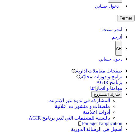
دخول حسابي
Fermer
أنشر صفحة
أترجم
AR
دخول حسابي
صفحات معاملات ادارية
برامج و دورات محليّة
برنامج AGIR
مهامنا و انجازاتنا
شارك المشروع
المشاركة في ندوة عبر الإنترنت
ملصقات و منشورات اعلانية
أدوات اعلامية
بالنسبة للمنظمات التي تُدير برنامج AGIR
Partager l'application
أسجل في الرسالة الدورية