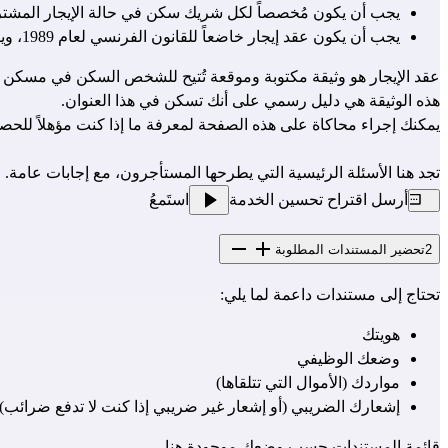
يجب أن يكون مُخصصاً لكل شريك سكن في حالة الإيجار المشت
يجب أن يكون عقد إيجار خاضعاً للقانون الفرنسي لعام 1989، ويتضمن بند إنهاء (أي تحديد الإنهاء التلقائي للعقد في حال عدم استيفاء شرط مُحدد).
عقد الإيجار هو وثيقة مكتوبة وموقعة تُتيح للشخص السكن في مسكن
هذه الوثيقة هي دليل رسمي على أنك تسكن في هذا العنوان.
يمكنك إجراء محاكاة 
على هذه الصفحة
 لمعرفة ما إذا كنت مؤهلاً للحصول على ضمان LE
تجد هنا
 الأسئلة الرئيسية التي يطرحها المستأجرون، مع إجابات عامة.
أرسل اقتراح تحسين الخدمة
استَمعُ
2
تحضير المستندات المطلوبة
تحتاج إلى مستندات داعمة لما يلي:
هويتك
وضعك الوظيفي
مواردك (الأموال التي تتلقاها)
إشعارك الضريبي (أو إشعار غير ضريبي إذا كنت لا تدفع ضرائب).
قائمة المستندات حسب وضعك 
موجودة هنا