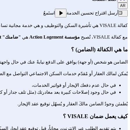
AR
أرسل اقتراح تحسين الخدمة
استَمعُ
كفالة VISALE هي تأشيرة السكن والتوظيف و هي خدمة مجانية تساعدك على استئجار منزل.
مع كفالة VISALE، تُصبح 
مؤسسة Action Logement
 هي 
"ضامنك" garant
ما هي الكفالة (الضامن) ؟
الضامن هو شخص (أو جهة) يوافق على الدفع نيابةً عنك في حال واجهت
يُمكن لمالك العقار أو مُقدّم خدمات السكن الاجتماعي التواصل مع الضا
في حال عدم دفعك الإيجار أو فواتير الخدمات،
في حال وجود إصلاحات كبيرة بعد مغادرتك (مثل تلف جدار أو ك
يُطمئن وجودُ الضامن مالكَ العقار و يُسهّل توقيع عقد الإيجار.
كيف يعمل ضمان VISALE ؟
يتم تقديم الطلب عبر الإنترنت، مجاناً، قبل توقيع عقد إيجار الس