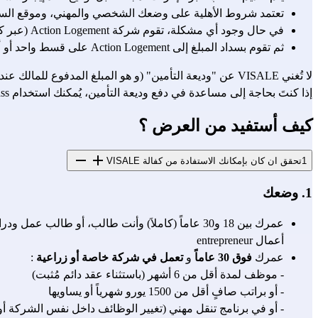
تعتمد شروط الأهلية على وضعك الشخصي والمهني، وموقع الس
في حال وجود أي مشكلة، تقوم شركة Action Logement (عبر كفالة VISALE) بدفع المبلغ مباشرةً إلى المالك أو شركة الإسكان الاجتماعي.
ثم تقوم بسداد المبلغ إلى Action Logement على قسط واحد أو أكثر.
لا تُغني VISALE عن "وديعة التأمين" (و هو المبلغ المدفوع للمالك عند دخولك المسكن). لذلك، قد يطلب المالك منك وديعة تأمين، حتى لو كنتَ مُستفيداً من كفالة VISALE.
إذا كنتَ بحاجة إلى مساعدة في دفع وديعة التأمين، يُمكنك استخدام Avance Loca-Pass و هو قرض بدون رسوم تُقدّمه لك Action Logement.
كيف أستفيد من العرض ؟
1
تحقق ان كان بإمكانك الاستفادة من كفالة VISALE
1. وضعك
عمرك بين 18 و30 عاماً (كاملاَ) وأنت طالب، أو طالب عمل ودراسة (تدرس وتعمل في شركة في الوقت نفسه)، أو متدرب (تجري ستاج)، أو عاطل عن العمل، أو موظف، أو تعمل لحسابك الخاص، أو 
أعمال entrepreneur
عمرك 
فوق 30 عاماً
 و 
تعمل في شركة خاصة أو زراعية
 :
- موظف لمدة أقل من 6 أشهر (باستثناء عقد دائم مُثبت)
- أو براتب صافٍ أقل من 1500 يورو شهرياً أو يساويها
- أو في برنامج تنقل مهني (تغيير الوظائف داخل نفس الشركة أو