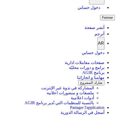
دخول حسابي
Fermer
أنشر صفحة
أترجم
AR
دخول حسابي
صفحات معاملات ادارية
برامج و دورات محليّة
برنامج AGIR
مهامنا و انجازاتنا
شارك المشروع
المشاركة في ندوة عبر الإنترنت
ملصقات و منشورات اعلانية
أدوات اعلامية
بالنسبة للمنظمات التي تُدير برنامج AGIR
Partager l'application
أسجل في الرسالة الدورية