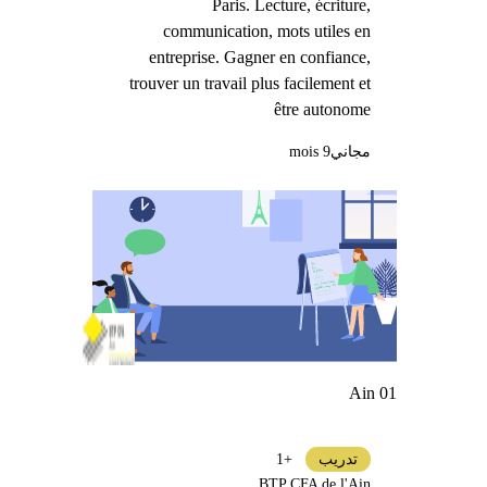
Paris. Lecture, écriture,
communication, mots utiles en
entreprise. Gagner en confiance,
trouver un travail plus facilement et
être autonome
مجاني
9 mois
Ain 01
تدريب
+1
BTP CFA de l'Ain