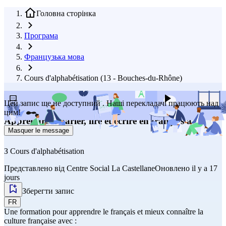
Головна сторінка
Програма
Французька мова
Cours d'alphabétisation (13 - Bouches-du-Rhône)
Зробити пропозицію щодо покращення
Слухати
Цей запис ще не доступний . Наші перекладачі працюють над
цим!
Apprendre à parler, lire et écrire en français à
Marseille 16e
Masquer le message
З
Cours d'alphabétisation
Представлено від
Centre Social La Castellane
Оновлено il y a 17
jours
Зберегти запис
FR
Une formation pour apprendre le français et mieux connaître la
culture française avec :