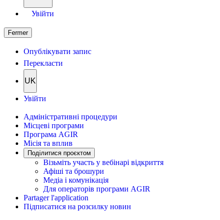
Увійти
Fermer
Опублікувати запис
Перекласти
UK
Увійти
Адміністративні процедури
Місцеві програми
Програма AGIR
Місія та вплив
Поділитися проєктом
Візьміть участь у вебінарі відкриття
Афіші та брошури
Медіа і комунікація
Для операторів програми AGIR
Partager l'application
Підписатися на розсилку новин