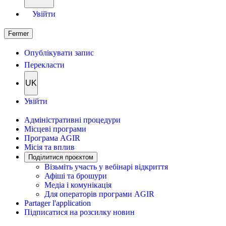
Увійти
Fermer
Опублікувати запис
Перекласти
UK
Увійти
Адміністративні процедури
Місцеві програми
Програма AGIR
Місія та вплив
Поділитися проєктом
Візьміть участь у вебінарі відкриття
Афіші та брошури
Медіа і комунікація
Для операторів програми AGIR
Partager l'application
Підписатися на розсилку новин