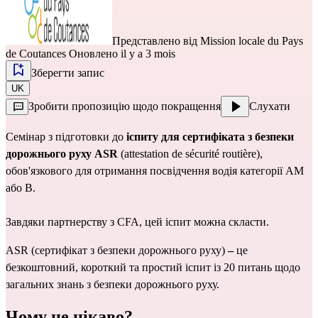
Представлено від
Mission locale du Pays
de Coutances
Оновлено il y a 3 mois
Зберегти запис
UK
Зробити пропозицію щодо покращення
Слухати
Семінар з підготовки до 
іспиту для сертифіката з безпеки 
дорожнього руху ASR
 (attestation de sécurité routière), 
обов'язкового для отримання 
посвідчення водія
 категорії AM 
або 
B.
Завдяки партнерству з 
CFA
, цей іспит можна скласти.
ASR (сертифікат з безпеки дорожнього руху) 
–
 це 
безкоштовний, короткий та простий іспит із 20 питань щодо 
загальних знань з безпеки дорожнього руху.
Чому це цікаво?