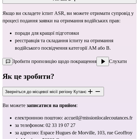
Якщо ви складете іспит ASR, ви можете отримати супровід у 
процесі подання заявки на отримання водійських прав:
поради для кращої підготовки
реєстравція та складання іспиту на отримання 
водійського посвідчення категорії 
AM
 або 
B.
Зробити пропозицію щодо покращення
Слухати
Як це зробити?
Зверніться до місцевої місії регіону Кутанс
Ви можете 
записатися на прийом
:
електронною поштою: 
accueil@missionlocalecoutances.fr
за телефоном: 02 33 19 07 27
за адресою: Espace Hugues de Morville, 103, rue Geoffroy 