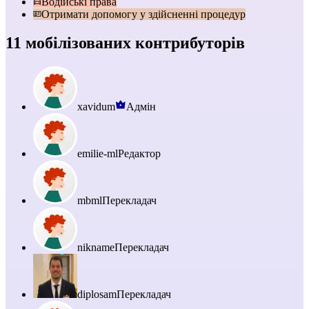
Водійські права
Отримати допомогу у здійсненні процедур
11 мобілізованих контрибуторів
xavidum
Адмін
emilie-ml
Редактор
mbml
Перекладач
nikname
Перекладач
diplosam
Перекладач