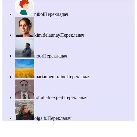
nikol
Перекладач
kim.delaunay
Перекладач
noor
Перекладач
marianneukraine
Перекладач
rohullah expert
Перекладач
olga b.
Перекладач