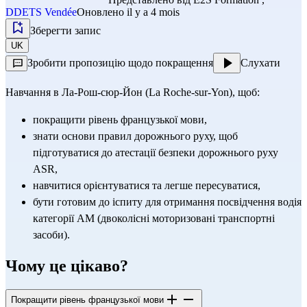
DDETS Vendée
Оновлено il y a 4 mois
Зберегти запис
UK
Зробити пропозицію щодо покращення
Слухати
Навчання в Ла-Рош-сюр-Йон (La Roche-sur-Yon), щоб:
покращити рівень французької мови,
знати основи правил дорожнього руху, щоб 
підготуватися до атестації безпеки дорожнього руху 
ASR
,
навчитися орієнтуватися та легше пересуватися,
бути готовим до іспиту для отримання 
посвідчення водія 
категорії AM
 (двоколісні моторизовані транспортні 
засоби).
Чому це цікаво?
Покращити рівень французької мови