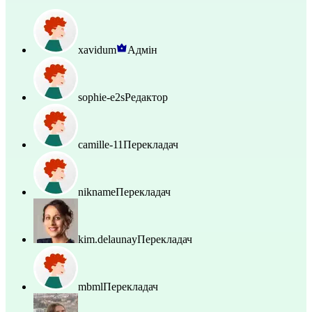
xavidum
Адмін
sophie-e2s
Редактор
camille-11
Перекладач
nikname
Перекладач
kim.delaunay
Перекладач
mbml
Перекладач