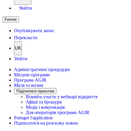
Увійти
Fermer
Опублікувати запис
Перекласти
UK
Увійти
Адміністративні процедури
Місцеві програми
Програма AGIR
Місія та вплив
Поділитися проєктом
Візьміть участь у вебінарі відкриття
Афіші та брошури
Медіа і комунікація
Для операторів програми AGIR
Partager l'application
Підписатися на розсилку новин