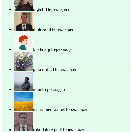
olga b.
Перекладач
diplosam
Перекладач
khalidafg
Перекладач
pissenlit17
Перекладач
noor
Перекладач
marianneukraine
Перекладач
rohullah expert
Перекладач