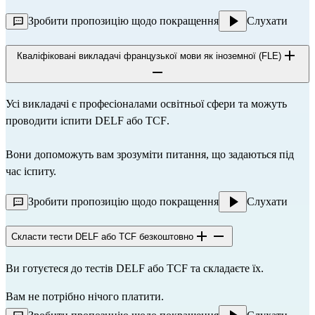
Зробити пропозицію щодо покращення
Слухати
Кваліфіковані викладачі французької мови як іноземної (FLE)
Усі викладачі є професіоналами освітньої сфери та можуть 
проводити іспити 
DELF
 або 
TCF
.
Вони допоможуть вам зрозуміти питання, що задаються під 
час іспиту.
Зробити пропозицію щодо покращення
Слухати
Скласти тести DELF або TCF безкоштовно
Ви готуєтеся до тестів 
DELF
 або 
TCF
 та складаєте їх.
Вам не потрібно нічого платити.