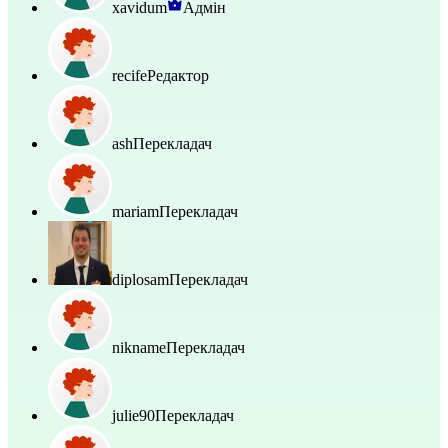
xavidum
Адмін
recife
Редактор
ash
Перекладач
mariam
Перекладач
diplosam
Перекладач
nikname
Перекладач
julie90
Перекладач