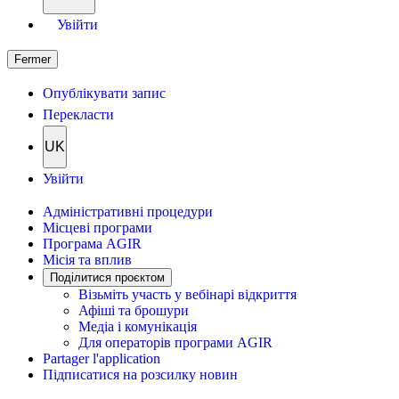
Увійти
Fermer
Опублікувати запис
Перекласти
UK
Увійти
Адміністративні процедури
Місцеві програми
Програма AGIR
Місія та вплив
Поділитися проєктом
Візьміть участь у вебінарі відкриття
Афіші та брошури
Медіа і комунікація
Для операторів програми AGIR
Partager l'application
Підписатися на розсилку новин