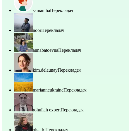
samantha
Перекладач
noor
Перекладач
annabatoevna
Перекладач
kim.delaunay
Перекладач
marianneukraine
Перекладач
rohullah expert
Перекладач
olga b.
Перекладач