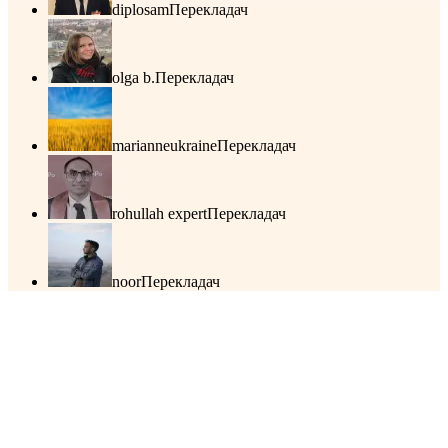
diplosam
Перекладач
olga b.
Перекладач
marianneukraine
Перекладач
rohullah expert
Перекладач
noor
Перекладач