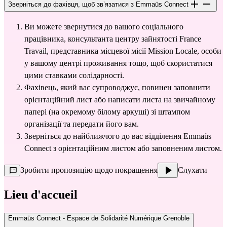
Зверніться до фахівця, щоб зв’язатися з Emmaüs Connect
Ви можете звернутися до вашого соціального 
працівника, консультанта центру зайнятості France 
Travail, представника місцевої місії Mission Locale, особи 
у вашому центрі проживання тощо, щоб скористатися 
цими ставками солідарності.
Фахівець, який вас супроводжує, повинен заповнити 
орієнтаційний лист
 або написати листа на звичайному 
папері (на окремому білому аркуші) зі штампом 
організації та передати його вам.
Зверніться до найближчого до вас 
відділення Emmaüs 
Connect
 з орієнтаційним листом або заповненим листом.
Зробити пропозицію щодо покращення
Слухати
Lieu d'accueil
Emmaüs Connect - Espace de Solidarité Numérique Grenoble