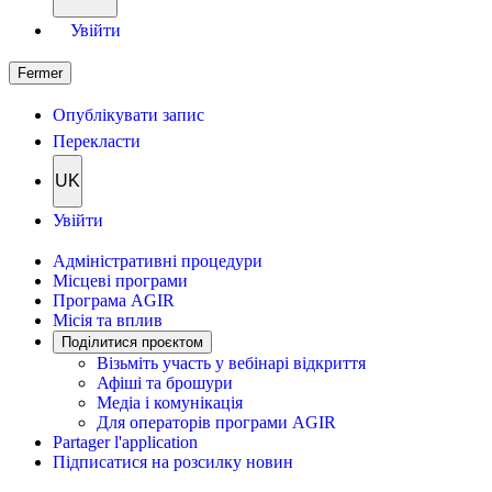
Увійти
Fermer
Опублікувати запис
Перекласти
UK
Увійти
Адміністративні процедури
Місцеві програми
Програма AGIR
Місія та вплив
Поділитися проєктом
Візьміть участь у вебінарі відкриття
Афіші та брошури
Медіа і комунікація
Для операторів програми AGIR
Partager l'application
Підписатися на розсилку новин