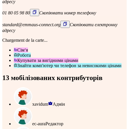
адресу
01 80 05 98 80
Скопіювати номер телефону
standard@emmaus-connect.org
Скопіювати електронну
адресу
Chargement de la carte...
Сім‘я
Робота
Купувати за вигідними цінами
Знайти комп'ютер чи телефон за невисокими цінами
13 мобілізованих контрибуторів
xavidum
Адмін
ec-aura
Редактор