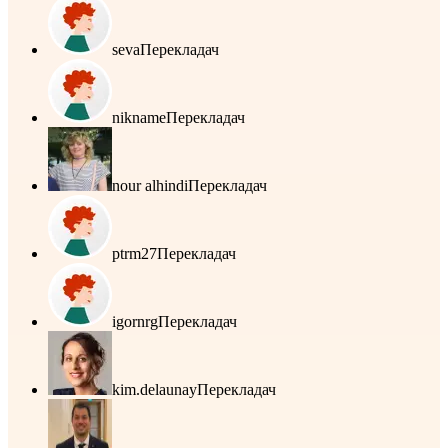
seva
Перекладач
nikname
Перекладач
nour alhindi
Перекладач
ptrm27
Перекладач
igornrg
Перекладач
kim.delaunay
Перекладач