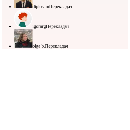
diplosam
Перекладач
igornrg
Перекладач
olga b.
Перекладач