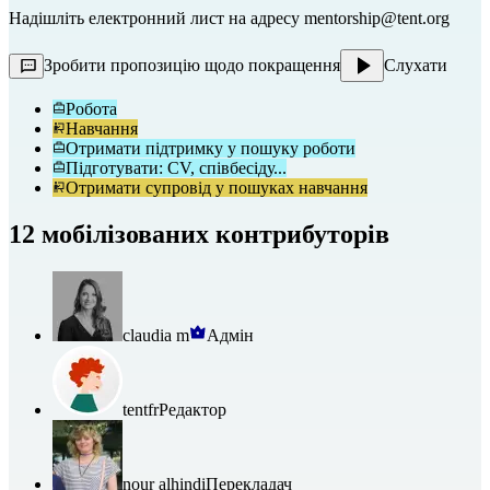
Надішліть електронний лист на адресу 
mentorship@tent.org
Зробити пропозицію щодо покращення
Слухати
Робота
Навчання
Отримати підтримку у пошуку роботи
Підготувати: CV, співбесіду...
Отримати супровід у пошуках навчання
12 мобілізованих контрибуторів
claudia m
Адмін
tentfr
Редактор
nour alhindi
Перекладач