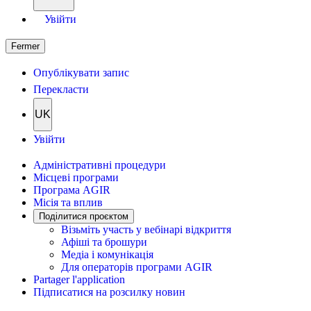
Увійти
Fermer
Опублікувати запис
Перекласти
UK
Увійти
Адміністративні процедури
Місцеві програми
Програма AGIR
Місія та вплив
Поділитися проєктом
Візьміть участь у вебінарі відкриття
Афіші та брошури
Медіа і комунікація
Для операторів програми AGIR
Partager l'application
Підписатися на розсилку новин