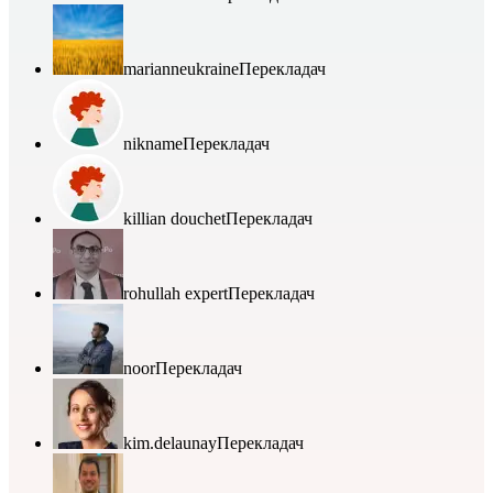
marianneukraine
Перекладач
nikname
Перекладач
killian douchet
Перекладач
rohullah expert
Перекладач
noor
Перекладач
kim.delaunay
Перекладач