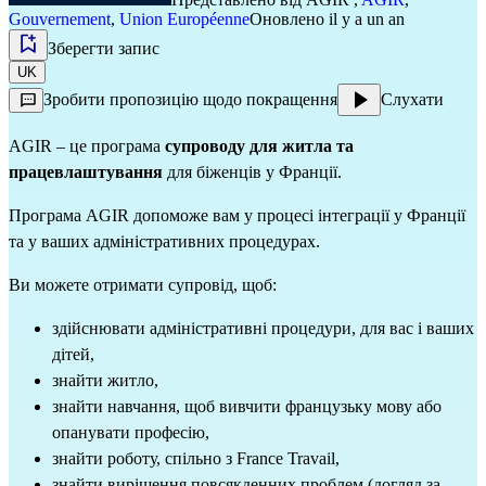
Gouvernement
,
Union Européenne
Оновлено il y a un an
Зберегти запис
UK
Зробити пропозицію щодо покращення
Слухати
AGIR – це програма
супроводу для житла та
працевлаштування
для біженців у Франції.
Програма AGIR допоможе вам у процесі інтеграції у Франції
та у ваших адміністративних процедурах.
Ви можете отримати супровід, щоб:
здійснювати адміністративні процедури, для вас і ваших
дітей,
знайти житло,
знайти навчання, щоб вивчити французьку мову або
опанувати професію,
знайти роботу, спільно з France Travail,
знайти вирішення повсякденних проблем (догляд за