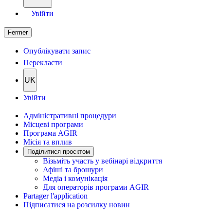
Увійти
Fermer
Опублікувати запис
Перекласти
UK
Увійти
Адміністративні процедури
Місцеві програми
Програма AGIR
Місія та вплив
Поділитися проєктом
Візьміть участь у вебінарі відкриття
Афіші та брошури
Медіа і комунікація
Для операторів програми AGIR
Partager l'application
Підписатися на розсилку новин