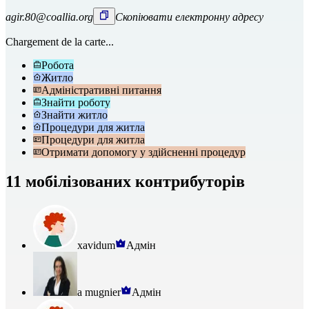
agir.80@coallia.org
Скопіювати електронну адресу
Chargement de la carte...
Робота
Житло
Адміністративні питання
Знайти роботу
Знайти житло
Процедури для житла
Процедури для житла
Отримати допомогу у здійсненні процедур
11 мобілізованих контрибуторів
xavidum
Адмін
a mugnier
Адмін