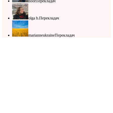
noor
Перекладач
olga b.
Перекладач
marianneukraine
Перекладач