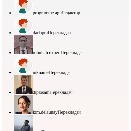
programme agir
Редактор
darlapm
Перекладач
rohullah expert
Перекладач
nikname
Перекладач
diplosam
Перекладач
kim.delaunay
Перекладач