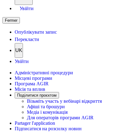
Увійти
Fermer
Опублікувати запис
Перекласти
UK
Увійти
Адміністративні процедури
Місцеві програми
Програма AGIR
Місія та вплив
Поділитися проєктом
Візьміть участь у вебінарі відкриття
Афіші та брошури
Медіа і комунікація
Для операторів програми AGIR
Partager l'application
Підписатися на розсилку новин