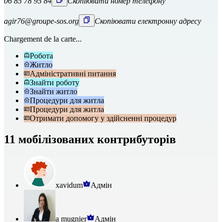
06 85 78 95 84
Скопіювати номер телефону
agir76@groupe-sos.org
Скопіювати електронну адресу
Chargement de la carte...
Робота
Житло
Адміністративні питання
Знайти роботу
Знайти житло
Процедури для житла
Процедури для житла
Отримати допомогу у здійсненні процедур
11 мобілізованих контрибуторів
xavidum
Адмін
a mugnier
Адмін