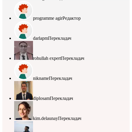
programme agir
Редактор
darlapm
Перекладач
rohullah expert
Перекладач
nikname
Перекладач
diplosam
Перекладач
kim.delaunay
Перекладач