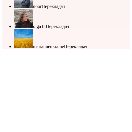
noor
Перекладач
olga b.
Перекладач
marianneukraine
Перекладач