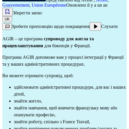
Gouvernement
,
Union Européenne
Оновлено il y a un an
Зберегти запис
UK
Зробити пропозицію щодо покращення
Слухати
AGIR – це програма
супроводу для житла та
працевлаштування
для біженців у Франції.
Програма AGIR допоможе вам у процесі інтеграції у Франції
та у ваших адміністративних процедурах.
Ви можете отримати супровід, щоб:
здійснювати адміністративні процедури, для вас і ваших
дітей,
знайти житло,
знайти навчання, щоб вивчити французьку мову або
опанувати професію,
знайти роботу, спільно з France Travail,
знайти вирішення повсякденних проблем (догляд за