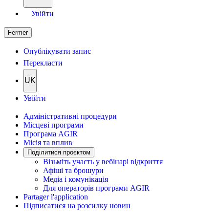
Увійти
Fermer
Опублікувати запис
Перекласти
UK
Увійти
Адміністративні процедури
Місцеві програми
Програма AGIR
Місія та вплив
Поділитися проєктом
Візьміть участь у вебінарі відкриття
Афіші та брошури
Медіа і комунікація
Для операторів програми AGIR
Partager l'application
Підписатися на розсилку новин