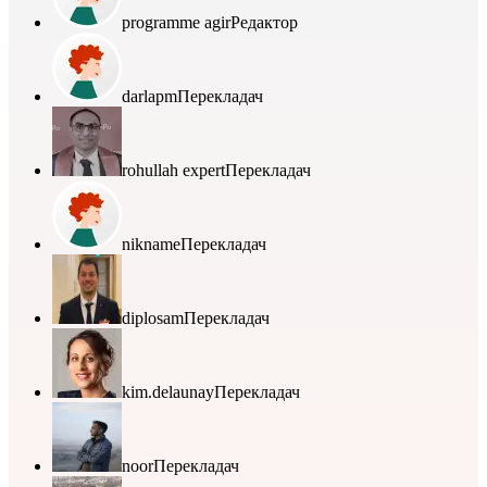
programme agir
Редактор
darlapm
Перекладач
rohullah expert
Перекладач
nikname
Перекладач
diplosam
Перекладач
kim.delaunay
Перекладач
noor
Перекладач