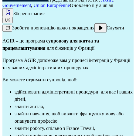
Gouvernement
,
Union Européenne
Оновлено il y a un an
Зберегти запис
UK
Зробити пропозицію щодо покращення
Слухати
AGIR – це програма
супроводу для житла та
працевлаштування
для біженців у Франції.
Програма AGIR допоможе вам у процесі інтеграції у Франції
та у ваших адміністративних процедурах.
Ви можете отримати супровід, щоб:
здійснювати адміністративні процедури, для вас і ваших
дітей,
знайти житло,
знайти навчання, щоб вивчити французьку мову або
опанувати професію,
знайти роботу, спільно з France Travail,
знайти вирішення повсякденних проблем (догляд за