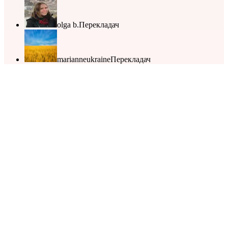
olga b.
Перекладач
marianneukraine
Перекладач