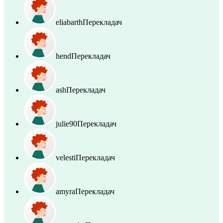
eliabarth
Перекладач
hend
Перекладач
ash
Перекладач
julie90
Перекладач
velesti
Перекладач
amyra
Перекладач