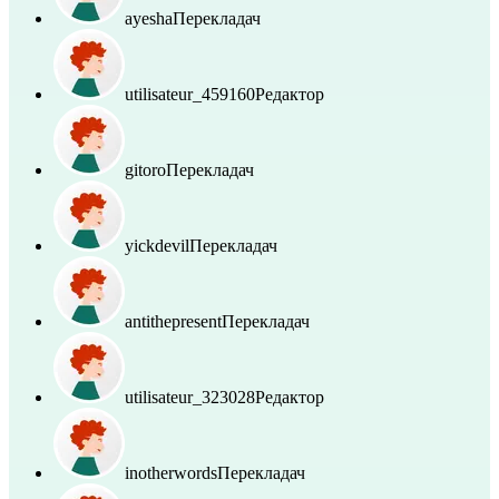
ayesha
Перекладач
utilisateur_459160
Редактор
gitoro
Перекладач
yickdevil
Перекладач
antithepresent
Перекладач
utilisateur_323028
Редактор
inotherwords
Перекладач