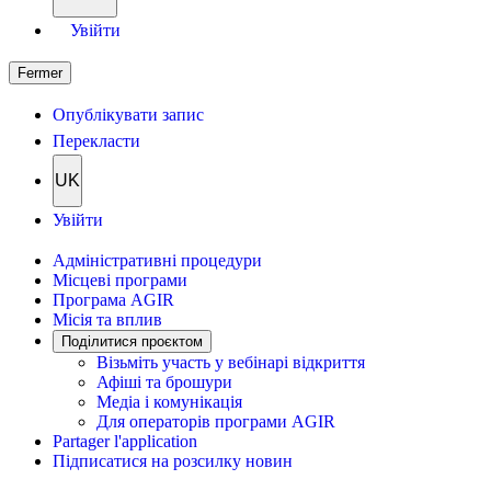
Увійти
Fermer
Опублікувати запис
Перекласти
UK
Увійти
Адміністративні процедури
Місцеві програми
Програма AGIR
Місія та вплив
Поділитися проєктом
Візьміть участь у вебінарі відкриття
Афіші та брошури
Медіа і комунікація
Для операторів програми AGIR
Partager l'application
Підписатися на розсилку новин