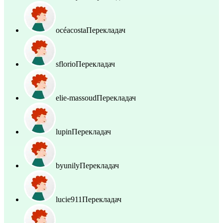
océacosta
Перекладач
sflorio
Перекладач
elie-massoud
Перекладач
lupin
Перекладач
byunily
Перекладач
lucie911
Перекладач