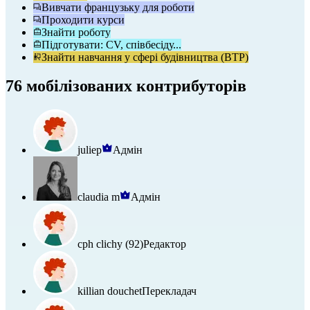
Вивчати французьку для роботи
Проходити курси
Знайти роботу
Підготувати: CV, співбесіду...
Знайти навчання у сфері будівництва (BTP)
76 мобілізованих контрибуторів
juliep
Адмін
claudia m
Адмін
cph clichy (92)
Редактор
killian douchet
Перекладач