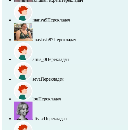
rohullah expert
Перекладач
mariya9
Перекладач
anastasia87
Перекладач
arnis_0
Перекладач
seva
Перекладач
lou
Перекладач
alisa.c
Перекладач