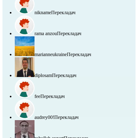
nikname
Перекладач
rama anzou
Перекладач
marianneukraine
Перекладач
diplosam
Перекладач
fee
Перекладач
audrey00!
Перекладач