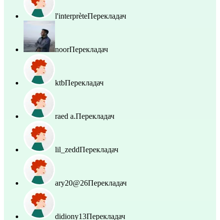
l'interprète
Перекладач
noor
Перекладач
ktb
Перекладач
raed a.
Перекладач
lil_zedd
Перекладач
ary20@26
Перекладач
didiony13
Перекладач