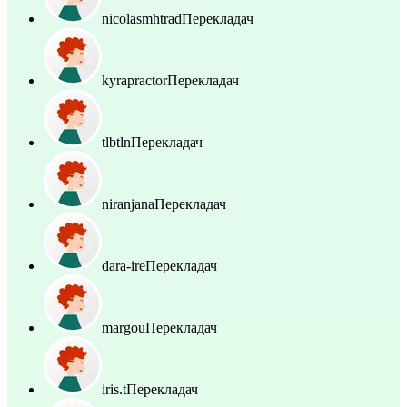
nicolasmhtrad
Перекладач
kyrapractor
Перекладач
tlbtln
Перекладач
niranjana
Перекладач
dara-ire
Перекладач
margou
Перекладач
iris.t
Перекладач