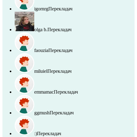
igornrg
Перекладач
olga b.
Перекладач
faouzia
Перекладач
miluiel
Перекладач
emmamac
Перекладач
ggmush
Перекладач
:)
Перекладач