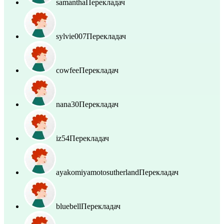
samantha
Перекладач
sylvie007
Перекладач
cowfee
Перекладач
nana30
Перекладач
iz54
Перекладач
ayakomiyamotosutherland
Перекладач
bluebell
Перекладач