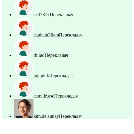
cc37377
Перекладач
capitain3flam
Перекладач
rhirad
Перекладач
jujupink
Перекладач
camille.asc
Перекладач
kim.delaunay
Перекладач