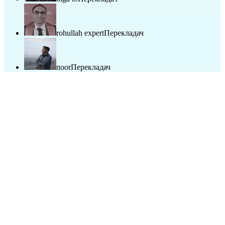
rohullah expert
Перекладач
noor
Перекладач