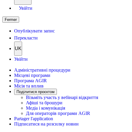
Увійти
Fermer
Опублікувати запис
Перекласти
UK
Увійти
Адміністративні процедури
Місцеві програми
Програма AGIR
Місія та вплив
Поділитися проєктом
Візьміть участь у вебінарі відкриття
Афіші та брошури
Медіа і комунікація
Для операторів програми AGIR
Partager l'application
Підписатися на розсилку новин