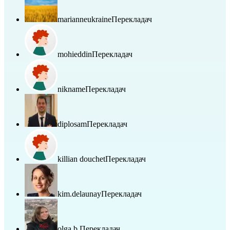
marianneukraine
Перекладач
mohieddin
Перекладач
nikname
Перекладач
diplosam
Перекладач
killian douchet
Перекладач
kim.delaunay
Перекладач
olga b.
Перекладач