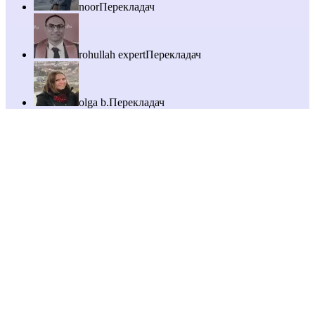
noor
Перекладач
rohullah expert
Перекладач
olga b.
Перекладач