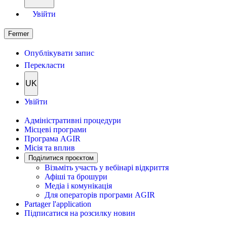
Увійти
Fermer
Опублікувати запис
Перекласти
UK
Увійти
Адміністративні процедури
Місцеві програми
Програма AGIR
Місія та вплив
Поділитися проєктом
Візьміть участь у вебінарі відкриття
Афіші та брошури
Медіа і комунікація
Для операторів програми AGIR
Partager l'application
Підписатися на розсилку новин