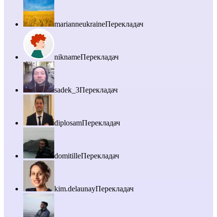
marianneukraine
Перекладач
nikname
Перекладач
sadek_3
Перекладач
diplosam
Перекладач
domitille
Перекладач
kim.delaunay
Перекладач