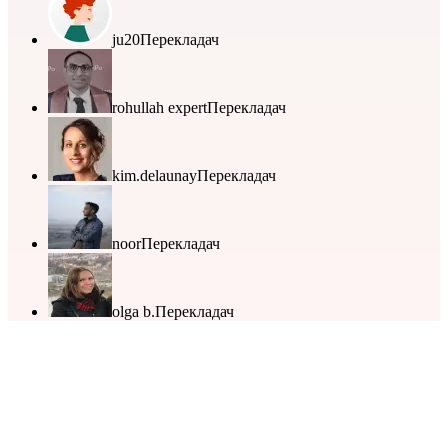
ju20
Перекладач
rohullah expert
Перекладач
kim.delaunay
Перекладач
noor
Перекладач
olga b.
Перекладач