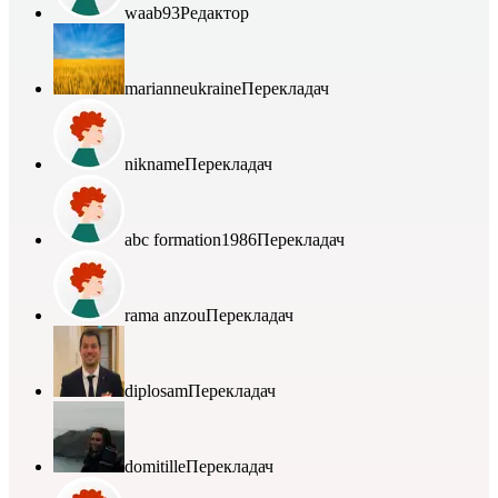
waab93
Редактор
marianneukraine
Перекладач
nikname
Перекладач
abc formation1986
Перекладач
rama anzou
Перекладач
diplosam
Перекладач
domitille
Перекладач