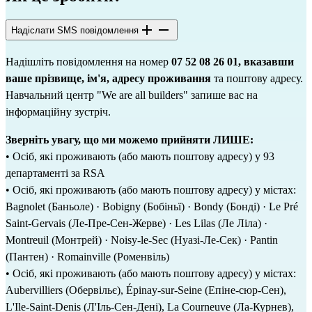
Надіслати SMS повідомлення
Надішліть повідомлення на номер
07 52 08 26 01, вказавши
ваше прізвище, ім'я, адресу проживання
та поштову адресу.
Навчальний центр "We are all builders" запише вас на
інформаційну зустріч.
Зверніть увагу, що ми можемо прийняти ЛИШЕ:
• Осіб, які проживають (або мають поштову адресу) у 93
департаменті за RSA
• Осіб, які проживають (або мають поштову адресу) у містах:
Bagnolet (Баньоле) · Bobigny (Бобіньї) · Bondy (Бонді) · Le Pré
Saint-Gervais (Ле-Пре-Сен-Жерве) · Les Lilas (Ле Ліла) ·
Montreuil (Монтрей) · Noisy-le-Sec (Нуазі-Ле-Сек) · Pantin
(Пантен) · Romainville (Роменвіль)
• Осіб, які проживають (або мають поштову адресу) у містах:
Aubervilliers (Обервільє), Épinay-sur-Seine (Епіне-сюр-Сен),
L'Ile-Saint-Denis (Л'Іль-Сен-Дені), La Courneuve (Ла-Курнев),