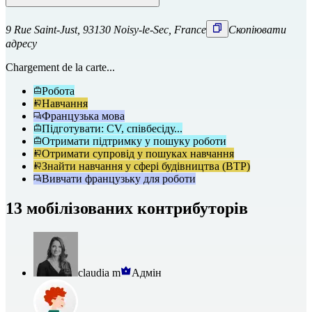
9 Rue Saint-Just, 93130 Noisy-le-Sec, France
Скопіювати
адресу
Chargement de la carte...
Робота
Навчання
Французька мова
Підготувати: CV, співбесіду...
Отримати підтримку у пошуку роботи
Отримати супровід у пошуках навчання
Знайти навчання у сфері будівництва (BTP)
Вивчати французьку для роботи
13 мобілізованих контрибуторів
claudia m
Адмін