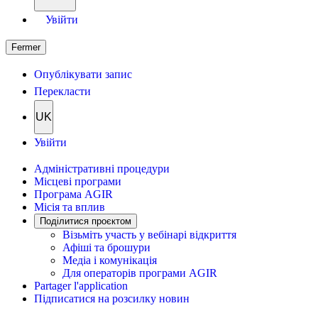
Увійти
Fermer
Опублікувати запис
Перекласти
UK
Увійти
Адміністративні процедури
Місцеві програми
Програма AGIR
Місія та вплив
Поділитися проєктом
Візьміть участь у вебінарі відкриття
Афіші та брошури
Медіа і комунікація
Для операторів програми AGIR
Partager l'application
Підписатися на розсилку новин