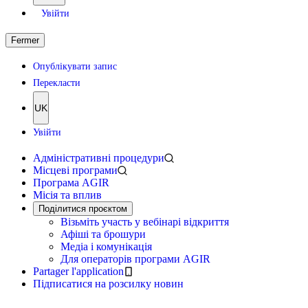
Увійти
Fermer
Опублікувати запис
Перекласти
UK
Увійти
Адміністративні процедури
Місцеві програми
Програма AGIR
Місія та вплив
Поділитися проєктом
Візьміть участь у вебінарі відкриття
Афіші та брошури
Медіа і комунікація
Для операторів програми AGIR
Partager l'application
Підписатися на розсилку новин