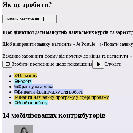
Як це зробити?
Онлайн реєстрація
Щоб дізнатися дати майбутніх навчальних курсів та зареєст
Щоб відправити заявку, натисніть « Je Postule » («Подати заявку
Важливо заповнити форму від початку до кінця та натиснути « 
Зробити пропозицію щодо покращення
Слухати
Навчання
Робота
Французька мова
Вивчати французьку для роботи
Знайти навчальну програму у сфері продажу
Знайти роботу
14 мобілізованих контрибуторів