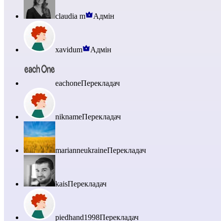
claudia m
Адмін
xavidum
Адмін
eachone
Перекладач
nikname
Перекладач
marianneukraine
Перекладач
kais
Перекладач
piedhand1998
Перекладач