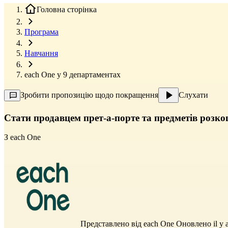
Головна сторінка
Програма
Навчання
each One у 9 департаментах
Зробити пропозицію щодо покращення
Слухати
Стати продавцем прет-а-порте та предметів розко
З
each One
Представлено від
each One
Оновлено il y a