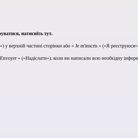
руватися,
натисніть тут
.
») у верхній частині сторінки або « Je m'inscris » («Я реєструюся»
Envoyer » («Надіслати»), коли ви написали всю необхідну інфор