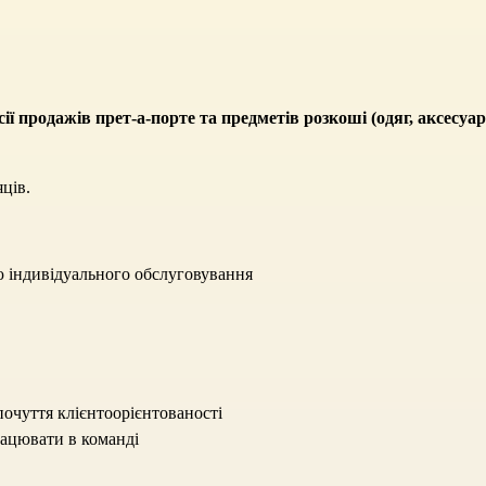
ії продажів прет-а-порте та предметів розкоші
(одяг, аксесуар
ців.
ю індивідуального обслуговування
почуття клієнтоорієнтованості
ацювати в команді