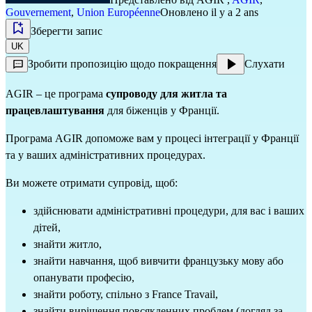
Gouvernement
,
Union Européenne
Оновлено il y a 2 ans
Зберегти запис
UK
Зробити пропозицію щодо покращення
Слухати
AGIR – це програма
супроводу для житла та
працевлаштування
для біженців у Франції.
Програма AGIR допоможе вам у процесі інтеграції у Франції
та у ваших адміністративних процедурах.
Ви можете отримати супровід, щоб:
здійснювати адміністративні процедури, для вас і ваших
дітей,
знайти житло,
знайти навчання, щоб вивчити французьку мову або
опанувати професію,
знайти роботу, спільно з France Travail,
знайти вирішення повсякденних проблем (догляд за