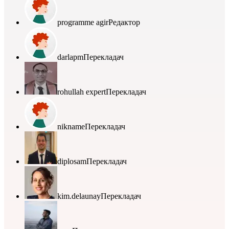
programme agir
Редактор
darlapm
Перекладач
rohullah expert
Перекладач
nikname
Перекладач
diplosam
Перекладач
kim.delaunay
Перекладач