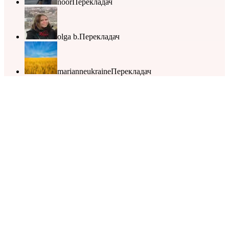
noor
Перекладач
olga b.
Перекладач
marianneukraine
Перекладач