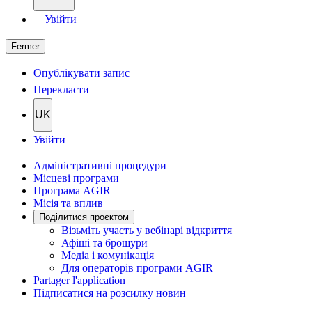
Увійти
Fermer
Опублікувати запис
Перекласти
UK
Увійти
Адміністративні процедури
Місцеві програми
Програма AGIR
Місія та вплив
Поділитися проєктом
Візьміть участь у вебінарі відкриття
Афіші та брошури
Медіа і комунікація
Для операторів програми AGIR
Partager l'application
Підписатися на розсилку новин