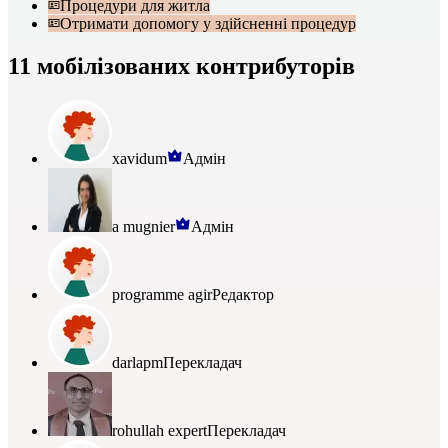
Процедури для житла
Отримати допомогу у здійсненні процедур
11 мобілізованих контрибуторів
xavidum
Адмін
a mugnier
Адмін
programme agir
Редактор
darlapm
Перекладач
rohullah expert
Перекладач