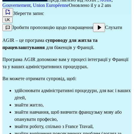
Gouvernement
,
Union Européenne
Оновлено il y a 2 ans
Зберегти запис
UK
Зробити пропозицію щодо покращення
Слухати
AGIR – це програма
супроводу для житла та
працевлаштування
для біженців у Франції.
Програма AGIR допоможе вам у процесі інтеграції у Франції
та у ваших адміністративних процедурах.
Ви можете отримати супровід, щоб:
здійснювати адміністративні процедури, для вас і ваших
дітей,
знайти житло,
знайти навчання, щоб вивчити французьку мову або
опанувати професію,
знайти роботу, спільно з France Travail,
знайти вирішення повсякденних проблем (догляд за