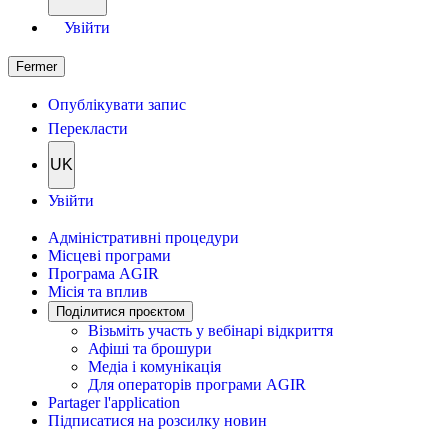
Увійти
Fermer
Опублікувати запис
Перекласти
UK
Увійти
Адміністративні процедури
Місцеві програми
Програма AGIR
Місія та вплив
Поділитися проєктом
Візьміть участь у вебінарі відкриття
Афіші та брошури
Медіа і комунікація
Для операторів програми AGIR
Partager l'application
Підписатися на розсилку новин