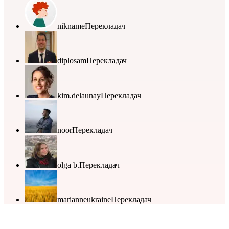
nikname
Перекладач
diplosam
Перекладач
kim.delaunay
Перекладач
noor
Перекладач
olga b.
Перекладач
marianneukraine
Перекладач