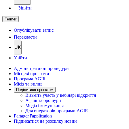
Увійти
Fermer
Опублікувати запис
Перекласти
UK
Увійти
Адміністративні процедури
Місцеві програми
Програма AGIR
Місія та вплив
Поділитися проєктом
Візьміть участь у вебінарі відкриття
Афіші та брошури
Медіа і комунікація
Для операторів програми AGIR
Partager l'application
Підписатися на розсилку новин