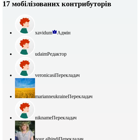
17 мобілізованих контрибуторів
xavidum
Адмін
udaim
Редактор
veronicasi
Перекладач
marianneukraine
Перекладач
nikname
Перекладач
nour alhindi
Перекладач