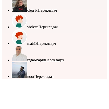
olga b.
Перекладач
violette
Перекладач
mat35
Перекладач
rzgar-bapiri
Перекладач
noor
Перекладач