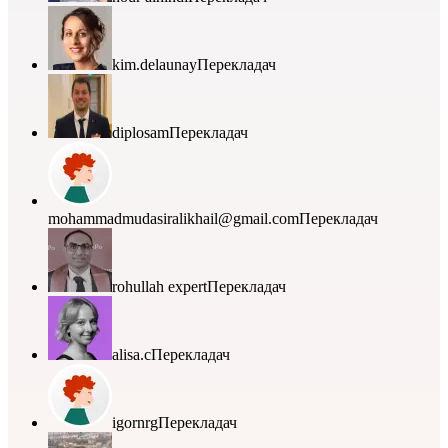
kim.delaunay
Перекладач
diplosam
Перекладач
mohammadmudasiralikhail@gmail.com
Перекладач
rohullah expert
Перекладач
alisa.c
Перекладач
igornrg
Перекладач