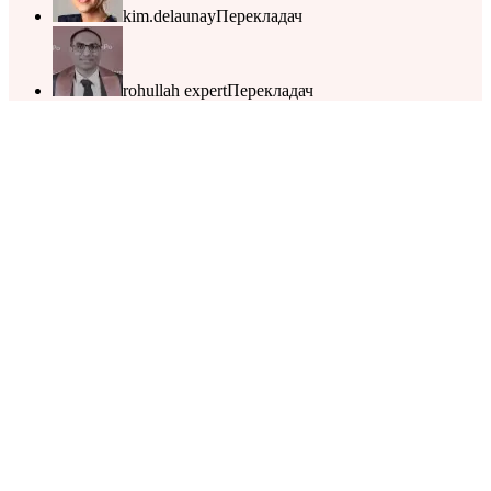
kim.delaunay
Перекладач
rohullah expert
Перекладач