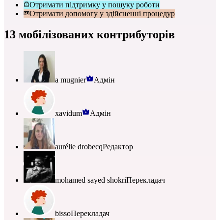
Отримати підтримку у пошуку роботи
Отримати допомогу у здійсненні процедур
13 мобілізованих контрибуторів
a mugnier
Адмін
xavidum
Адмін
aurélie drobecq
Редактор
mohamed sayed shokri
Перекладач
bisso
Перекладач