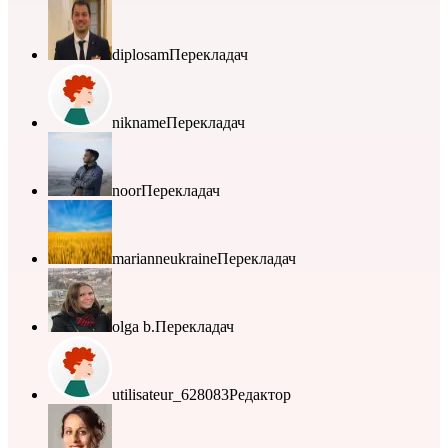
diplosam
Перекладач
nikname
Перекладач
noor
Перекладач
marianneukraine
Перекладач
olga b.
Перекладач
utilisateur_628083
Редактор