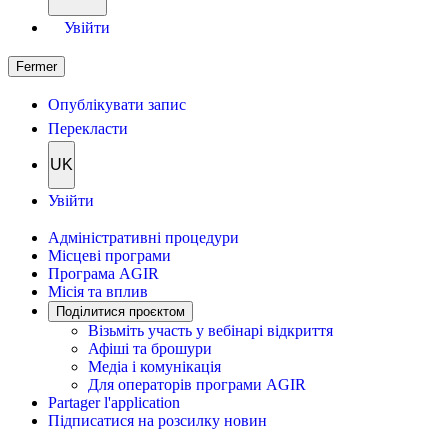
Увійти
Fermer
Опублікувати запис
Перекласти
UK
Увійти
Адміністративні процедури
Місцеві програми
Програма AGIR
Місія та вплив
Поділитися проєктом
Візьміть участь у вебінарі відкриття
Афіші та брошури
Медіа і комунікація
Для операторів програми AGIR
Partager l'application
Підписатися на розсилку новин