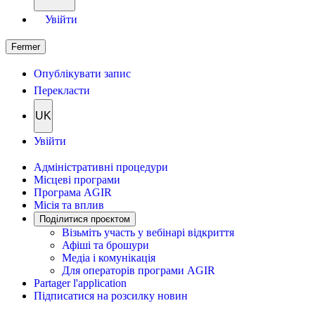
Увійти
Fermer
Опублікувати запис
Перекласти
UK
Увійти
Адміністративні процедури
Місцеві програми
Програма AGIR
Місія та вплив
Поділитися проєктом
Візьміть участь у вебінарі відкриття
Афіші та брошури
Медіа і комунікація
Для операторів програми AGIR
Partager l'application
Підписатися на розсилку новин