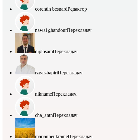
corentin besnard
Редактор
nawal ghandour
Перекладач
diplosam
Перекладач
rzgar-bapiri
Перекладач
nikname
Перекладач
cha_antn
Перекладач
marianneukraine
Перекладач