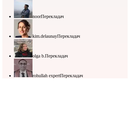
noor
Перекладач
kim.delaunay
Перекладач
olga b.
Перекладач
rohullah expert
Перекладач