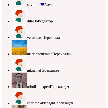
xavidum
Адмін
difre36
Редактор
veronicasi
Перекладач
marianneukraine
Перекладач
nikname
Перекладач
rohullah expert
Перекладач
charifeh aldabagh
Перекладач