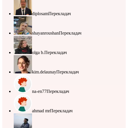
diplosam
Перекладач
shayanroushan
Перекладач
olga b.
Перекладач
kim.delaunay
Перекладач
na-en77
Перекладач
ahmad mr
Перекладач