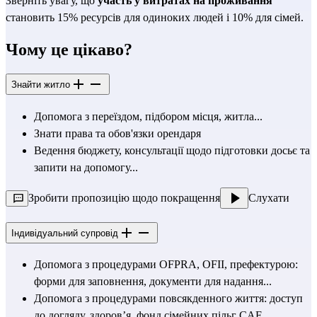
Зверніть увагу, що 
участь у витратах на проживання
становить 15% ресурсів для одиноких людей і 10% для сімей.
Чому це цікаво?
Знайти житло
Допомога з переїздом, підбором місця, житла...
Знати права та обов'язки орендаря
Ведення бюджету, консультації щодо підготовки досьє та 
запити на допомогу...
Зробити пропозицію щодо покращення
Слухати
Індивідуальний супровід
Допомога з процедурами OFPRA, OFII, префектурою: 
форми для заповнення, документи для надання...
Допомога з процедурами повсякденного життя: доступ 
до догляду, здоров’я, фонд сімейних пільг CAF...