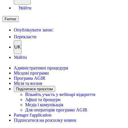
Увійти
Fermer
Опублікувати запис
Перекласти
UK
Увійти
Адміністративні процедури
Місцеві програми
Програма AGIR
Місія та вплив
Поділитися проєктом
Візьміть участь у вебінарі відкриття
Афіші та брошури
Медіа і комунікація
Для операторів програми AGIR
Partager l'application
Підписатися на розсилку новин