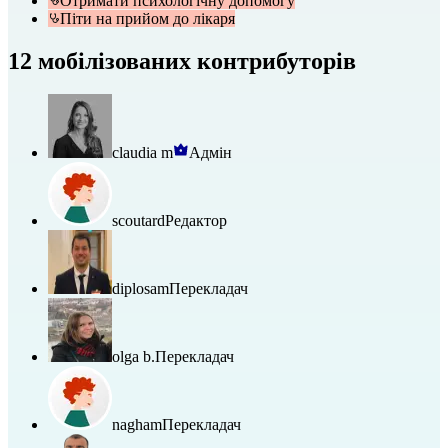
Отримати психологічну допомогу
Піти на прийом до лікаря
12 мобілізованих контрибуторів
claudia m
Адмін
scoutard
Редактор
diplosam
Перекладач
olga b.
Перекладач
nagham
Перекладач