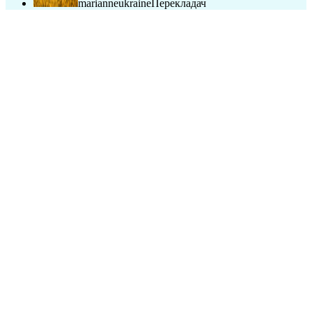
marianneukraine
Перекладач