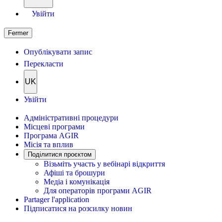
Увійти
Fermer
Опублікувати запис
Перекласти
UK
Увійти
Адміністративні процедури
Місцеві програми
Програма AGIR
Місія та вплив
Поділитися проєктом
Візьміть участь у вебінарі відкриття
Афіші та брошури
Медіа і комунікація
Для операторів програми AGIR
Partager l'application
Підписатися на розсилку новин