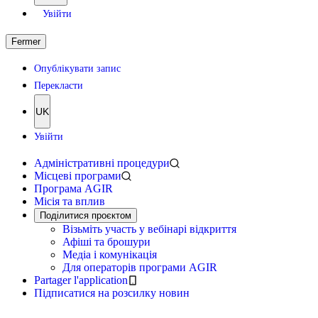
Увійти
Fermer
Опублікувати запис
Перекласти
UK
Увійти
Адміністративні процедури
Місцеві програми
Програма AGIR
Місія та вплив
Поділитися проєктом
Візьміть участь у вебінарі відкриття
Афіші та брошури
Медіа і комунікація
Для операторів програми AGIR
Partager l'application
Підписатися на розсилку новин