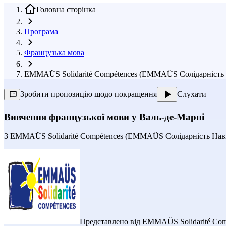
Головна сторінка
Програма
Французька мова
EMMAÜS Solidarité Compétences (EMMAÜS Солідарність На
Зробити пропозицію щодо покращення
Слухати
Вивчення французької мови у Валь-де-Марні
З
EMMAÜS Solidarité Compétences (EMMAÜS Солідарність Нав
Представлено від
EMMAÜS Solidarité Com