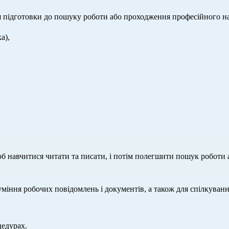
ля підготовки до пошуку роботи або проходження професійного н
а),
об навчитися читати та писати, і потім полегшити пошук роботи 
уміння робочих повідомлень і документів, а також для спілкуван
цедурах.