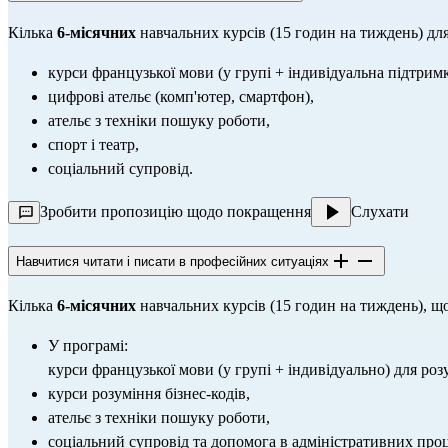
Кілька 
6-місячних
 навчальних курсів (15 годин на тиждень) д
курси французької мови (у групі + індивідуальна підтримк
цифрові ательє (комп'ютер, смартфон),
ательє з техніки пошуку роботи,
спорт і театр,
соціальний супровід.
Зробити пропозицію щодо покращення
Слухати
Навчитися читати і писати в професійних ситуаціях
Кілька 
6-місячних
 навчальних курсів (15 годин на тиждень), щ
У програмі:
курси французької мови (у групі + індивідуально) для роз
курси розуміння бізнес-кодів,
ательє з техніки пошуку роботи,
соціальний супровід та допомога в адміністративних про