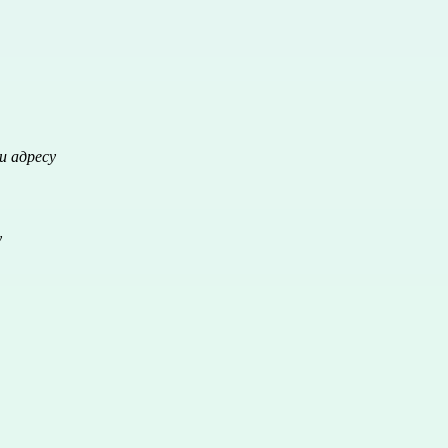
и адресу
у