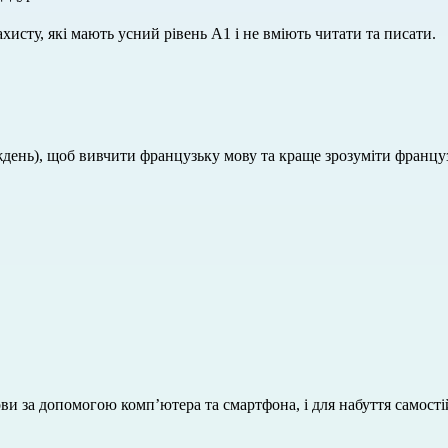
хисту, які мають усний рівень А1 і не вміють читати та писати.
иждень), щоб вивчити французьку мову та краще зрозуміти француз
.
ви за допомогою комп’ютера та смартфона, і для набуття самості