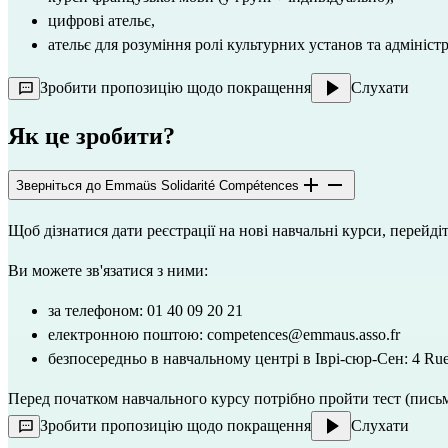
цифрові ательє,
ательє для розуміння ролі культурних установ та адміністра
Зробити пропозицію щодо покращення
Слухати
Як це зробити?
Зверніться до Emmaüs Solidarité Compétences
Щоб дізнатися дати реєстрації на нові навчальні курси, перейдіт
Ви можете зв'язатися з ними:
за телефоном: 01 40 09 20 21
електронною поштою: 
competences@emmaus.asso.fr
безпосередньо в навчальному центрі в Іврі-сюр-Сен: 4 Rue 
Перед початком навчального курсу потрібно пройти тест (письм
Зробити пропозицію щодо покращення
Слухати