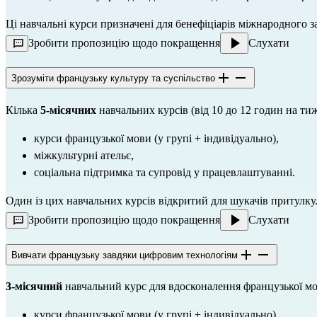
Ці навчальні курси призначені для бенефіціарів міжнародного за
Зробити пропозицію щодо покращення
Слухати
Зрозуміти французьку культуру та суспільство
Кілька 
5-місячних
 навчальних курсів (від 10 до 12 годин на т
курси французької мови (у групі + індивідуально),
міжкультурні ательє,
соціальна підтримка та супровід у працевлаштуванні.
Один із цих навчальних курсів відкритий для шукачів притулку
Зробити пропозицію щодо покращення
Слухати
Вивчати французьку завдяки цифровим технологіям
3-місячний
 навчальний курс для вдосконалення французької мо
курси французької мови (у групі + індивідуально),