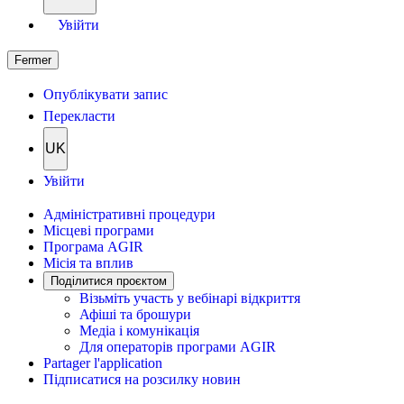
Увійти
Fermer
Опублікувати запис
Перекласти
UK
Увійти
Адміністративні процедури
Місцеві програми
Програма AGIR
Місія та вплив
Поділитися проєктом
Візьміть участь у вебінарі відкриття
Афіші та брошури
Медіа і комунікація
Для операторів програми AGIR
Partager l'application
Підписатися на розсилку новин