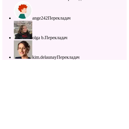
ange242
Перекладач
olga b.
Перекладач
kim.delaunay
Перекладач