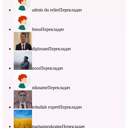
admin du relier
Перекладач
bisso
Перекладач
diplosam
Перекладач
noor
Перекладач
nikname
Перекладач
rohullah expert
Перекладач
marianneukraine
Перекладач