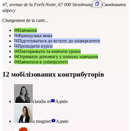
47, avenue de la Forêt-Noire, 67 000 Strasbourg
Скопіювати
адресу
Chargement de la carte...
Навчання
Французька мова
Підготуватися до вступу до університету
Проходити курси
Повторювати та вивчати уроки
Отримати допомогу у пошуку навчання
Навчатися в університеті
12 мобілізованих контрибуторів
claudia m
Адмін
a mugnier
Адмін