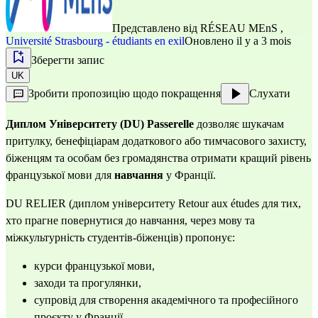
Представлено від
RÉSEAU MEnS
,
Université Strasbourg - étudiants en exil
Оновлено il y a 3 mois
Зберегти запис
UK
Зробити пропозицію щодо покращення
Слухати
Диплом Університету (DU) Passerelle
 дозволяє шукачам 
притулку, бенефіціарам додаткового або тимчасового захисту, 
біженцям та особам без громадянства отримати кращий рівень 
французької мови для 
навчання
 у Франції.
DU RELIER (диплом університету Retour aux études для тих, 
хто прагне повернутися до навчання, через мову та 
міжкультурність студентів-біженців) пропонує:
курси французької мови,
заходи та прогулянки,
супровід для створення академічного та професійного 
проєкту у Франції.