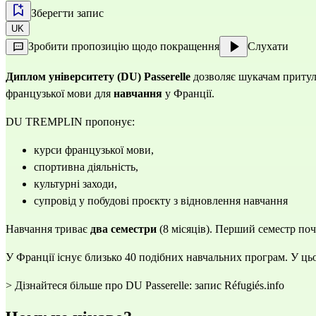
Зберегти запис
UK
Зробити пропозицію щодо покращення
Слухати
Диплом університету (DU) Passerelle
дозволяє шукачам притулк
французької мови для
навчання
у Франції.
DU TREMPLIN пропонує:
курси французької мови,
спортивна діяльність,
культурні заходи,
супровід у побудові проєкту з відновлення навчання
Навчання триває
два
семестри
(8 місяців). Перший семестр поч
У Франції існує близько 40 подібних навчальних програм. У ць
> Дізнайтеся більше про DU Passerelle: запис Réfugiés.info