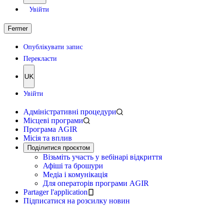
Увійти
Fermer
Опублікувати запис
Перекласти
UK
Увійти
Адміністративні процедури
Місцеві програми
Програма AGIR
Місія та вплив
Поділитися проєктом
Візьміть участь у вебінарі відкриття
Афіші та брошури
Медіа і комунікація
Для операторів програми AGIR
Partager l'application
Підписатися на розсилку новин