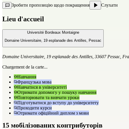
Зробити пропозицію щодо покращення
Слухати
Lieu d'accueil
Université Bordeaux Montaigne
Domaine Universitaire, 19 esplanade des Antilles, Pessac
Domaine Universitaire, 19 esplanade des Antilles, 33607 Pessac, Fr
Chargement de la carte...
Навчання
Французька мова
Навчатися в університеті
Отримати допомогу у пошуку навчання
Повторювати та вивчати уроки
Підготуватися до вступу до університету
Проходити курси
Отримати офіційний диплом з мови
15 мобілізованих контрибуторів