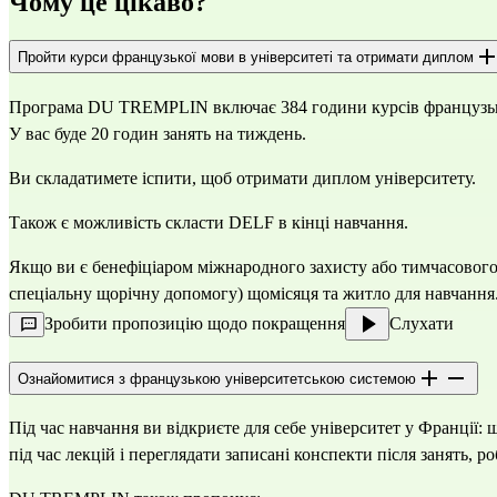
Чому це цікаво?
Пройти курси французької мови в університеті та отримати диплом
Програма DU TREMPLIN включає 384 години курсів французьк
У вас буде 20 годин занять на тиждень.
Ви складатимете іспити, щоб отримати диплом університету.
Також є можливість скласти DELF в кінці навчання.
Якщо ви є бенефіціаром міжнародного захисту або тимчасового 
спеціальну щорічну допомогу) щомісяця та житло для навчання
Зробити пропозицію щодо покращення
Слухати
Ознайомитися з французькою університетською системою
Під час навчання ви відкриєте для себе університет у Франції: 
під час лекцій і переглядати записані конспекти після занять, р