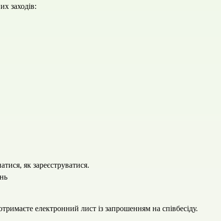
х заходів:
натися, як зареєструватися.
ень
отримаєте електронний лист із запрошенням на співбесіду.