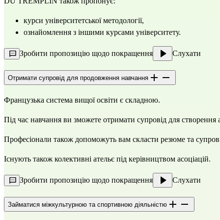
DU TREMPLIN також пропонує:
курси університетської методології,
ознайомлення з іншими курсами університету.
Зробити пропозицію щодо покращення
Слухати
Отримати супровід для продовження навчання
Французька система вищої освіти є складною.
Під час навчання ви зможете отримати супровід для створення 
Професіонали також допоможуть вам скласти резюме та супровідн
Існують також колективні ательє під керівництвом асоціацій.
Зробити пропозицію щодо покращення
Слухати
Займатися міжкультурною та спортивною діяльністю