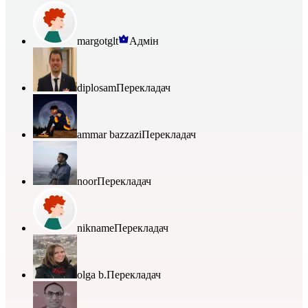
margotglt
Адмін
diplosam
Перекладач
ammar bazzazi
Перекладач
noor
Перекладач
nikname
Перекладач
olga b.
Перекладач