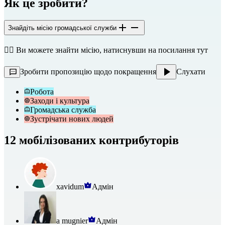
Як це зробити?
Знайдіть місію громадської служби
👉🏼 Ви можете знайти місію, натиснувши на посилання
тут
Зробити пропозицію щодо покращення
Слухати
Робота
Заходи і культура
Громадська служба
Зустрічати нових людей
12 мобілізованих контрибуторів
xavidum
Адмін
a mugnier
Адмін