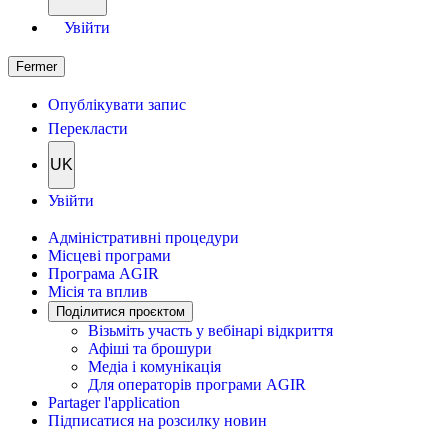
Увійти
Fermer
Опублікувати запис
Перекласти
UK
Увійти
Адміністративні процедури
Місцеві програми
Програма AGIR
Місія та вплив
Поділитися проєктом
Візьміть участь у вебінарі відкриття
Афіші та брошури
Медіа і комунікація
Для операторів програми AGIR
Partager l'application
Підписатися на розсилку новин