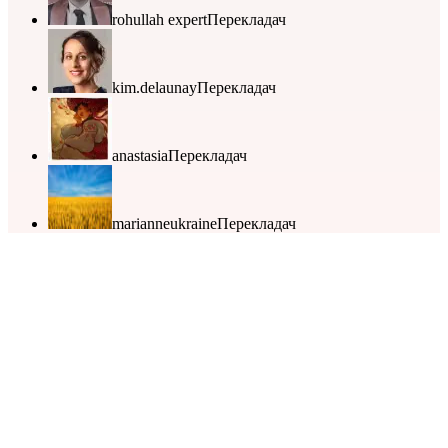
rohullah expert
Перекладач
kim.delaunay
Перекладач
anastasia
Перекладач
marianneukraine
Перекладач