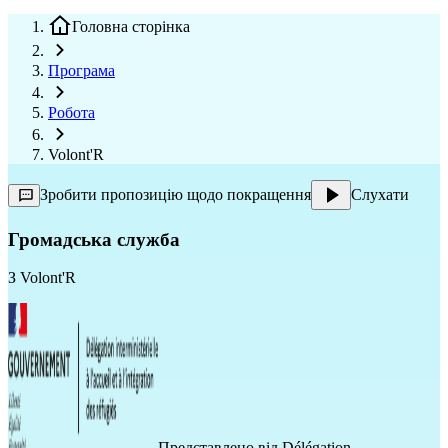
Головна сторінка
Програма
Робота
Volont'R
Зробити пропозицію щодо покращення
Слухати
Громадська служба
З
Volont'R
Представлено від
Délégation