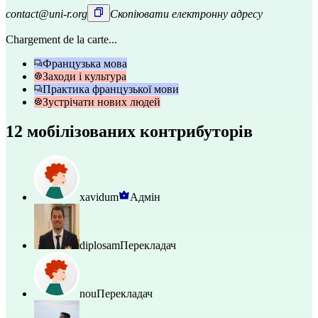
contact@uni-r.org
Скопіювати електронну адресу
Chargement de la carte...
Французька мова
Заходи і культура
Практика французької мови
Зустрічати нових людей
12 мобілізованих контрибуторів
xavidum
Адмін
diplosam
Перекладач
nou
Перекладач