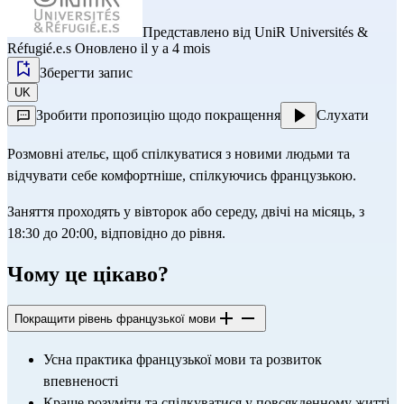
Представлено від
UniR Universités &
Réfugié.e.s
Оновлено il y a 4 mois
Зберегти запис
UK
Зробити пропозицію щодо покращення
Слухати
Розмовні ательє, щоб спілкуватися з новими людьми та 
відчувати себе комфортніше, спілкуючись французькою.
Заняття проходять у вівторок або середу, двічі на місяць, з 
18:30 до 20:00, відповідно до рівня.
Чому це цікаво?
Покращити рівень французької мови
Усна практика французької мови та розвиток 
впевненості
Краще розуміти та спілкуватися у повсякденному житті