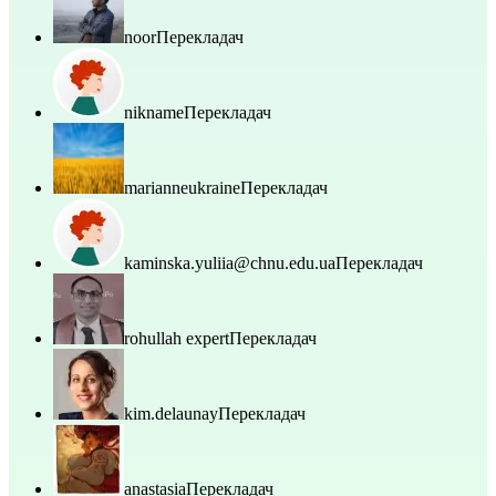
noor
Перекладач
nikname
Перекладач
marianneukraine
Перекладач
kaminska.yuliia@chnu.edu.ua
Перекладач
rohullah expert
Перекладач
kim.delaunay
Перекладач
anastasia
Перекладач