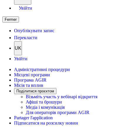
Увійти
Fermer
Опублікувати запис
Перекласти
UK
Увійти
Адміністративні процедури
Місцеві програми
Програма AGIR
Місія та вплив
Поділитися проєктом
Візьміть участь у вебінарі відкриття
Афіші та брошури
Медіа і комунікація
Для операторів програми AGIR
Partager l'application
Підписатися на розсилку новин