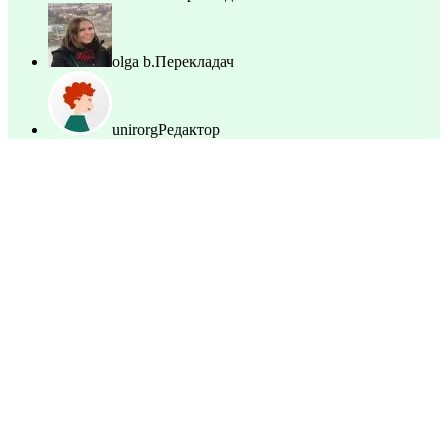
olga b.
Перекладач
unirorg
Редактор