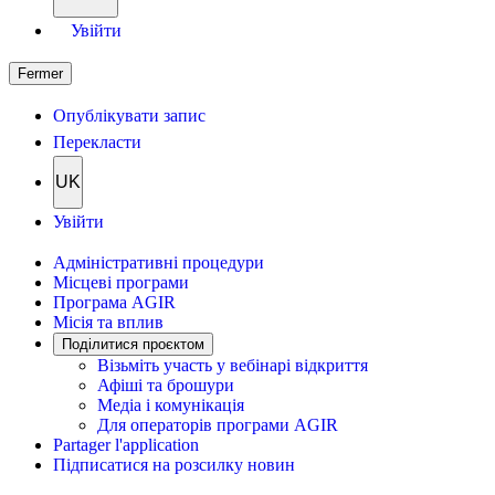
Увійти
Fermer
Опублікувати запис
Перекласти
UK
Увійти
Адміністративні процедури
Місцеві програми
Програма AGIR
Місія та вплив
Поділитися проєктом
Візьміть участь у вебінарі відкриття
Афіші та брошури
Медіа і комунікація
Для операторів програми AGIR
Partager l'application
Підписатися на розсилку новин