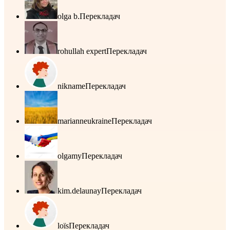
olga b.
Перекладач
rohullah expert
Перекладач
nikname
Перекладач
marianneukraine
Перекладач
olgamy
Перекладач
kim.delaunay
Перекладач
loïs
Перекладач