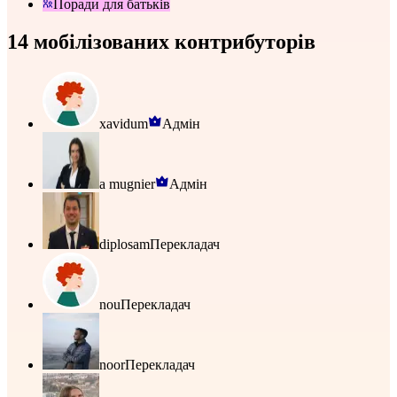
Поради для батьків
14 мобілізованих контрибуторів
xavidum
Адмін
a mugnier
Адмін
diplosam
Перекладач
nou
Перекладач
noor
Перекладач