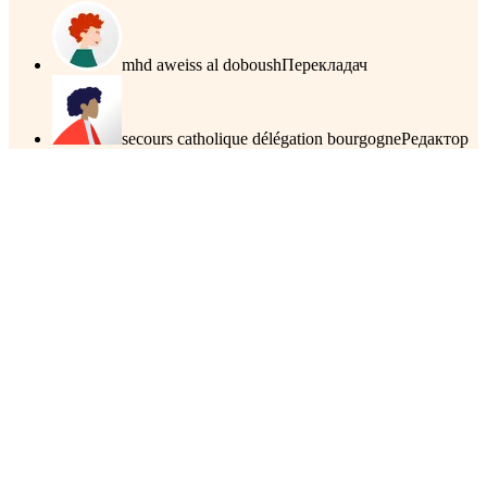
mhd aweiss al doboush
Перекладач
secours catholique délégation bourgogne
Редактор