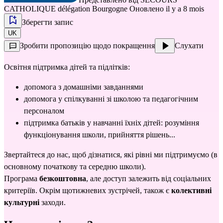
CATHOLIQUE délégation Bourgogne
Оновлено il y a 8 mois
Зберегти запис
UK
Зробити пропозицію щодо покращення
Слухати
Освітня підтримка дітей та підлітків:
допомога з домашніми завданнями
допомога у спілкуванні зі школою та педагогічним 
персоналом
підтримка батьків у навчанні їхніх дітей: розуміння 
функціонування школи, прийняття рішень...
Звертайтеся до нас, щоб дізнатися, які рівні ми підтримуємо (в 
основному початкову та середню школи).
Програма 
безкоштовна
, але доступ залежить від соціальних 
критеріїв. Окрім щотижневих зустрічей, також є
 колективні 
культурні
 заходи.