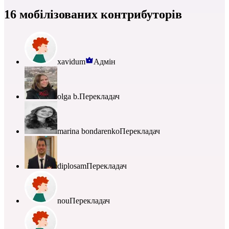
16 мобілізованих контрибуторів
xavidum
Адмін
olga b.
Перекладач
marina bondarenko
Перекладач
diplosam
Перекладач
nou
Перекладач