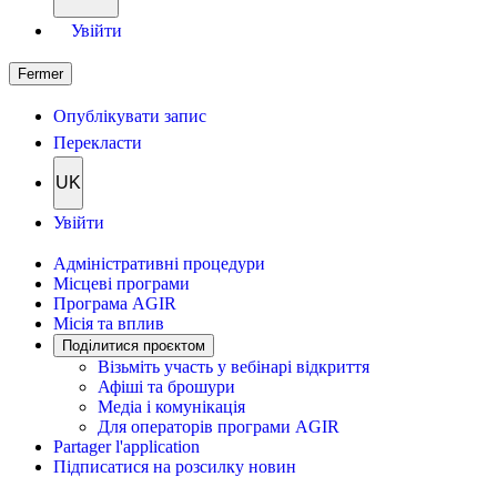
Увійти
Fermer
Опублікувати запис
Перекласти
UK
Увійти
Адміністративні процедури
Місцеві програми
Програма AGIR
Місія та вплив
Поділитися проєктом
Візьміть участь у вебінарі відкриття
Афіші та брошури
Медіа і комунікація
Для операторів програми AGIR
Partager l'application
Підписатися на розсилку новин