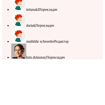
tetianakl
Перекладач
dariak
Перекладач
mathilde schroeder
Редактор
kim.delaunay
Перекладач