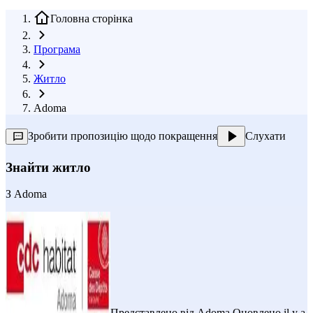
Головна сторінка
Програма
Житло
Adoma
Зробити пропозицію щодо покращення
Слухати
Знайти житло
З
Adoma
Представлено від
Adoma
Оновлено il y a