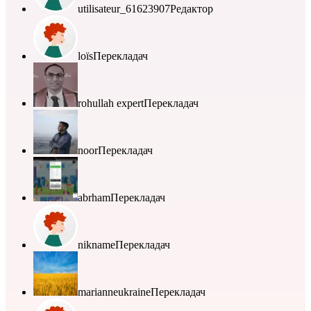
utilisateur_61623907
Редактор
loïs
Перекладач
rohullah expert
Перекладач
noor
Перекладач
abrham
Перекладач
nikname
Перекладач
marianneukraine
Перекладач