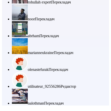
rohullah expert
Перекладач
noor
Перекладач
abrham
Перекладач
marianneukraine
Перекладач
olenastefurak
Перекладач
utilisateur_92556286
Редактор
nalothman
Перекладач