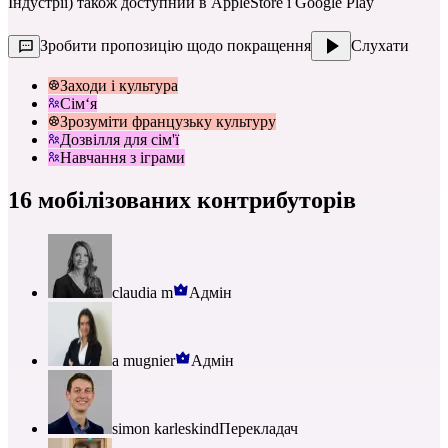
Індустрії) також доступний в
AppleStore
і
Google Play
Зробити пропозицію щодо покращення
Слухати
Заходи і культура
Сім‘я
Зрозуміти французьку культуру
Дозвілля для сім'ї
Навчання з іграми
16 мобілізованих контрибуторів
claudia m
Адмін
a mugnier
Адмін
simon karleskind
Перекладач