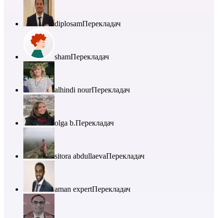
diplosam
Перекладач
sham
Перекладач
alhindi nour
Перекладач
olga b.
Перекладач
sitora abdullaeva
Перекладач
aman expert
Перекладач