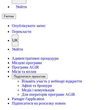
Увійти
Fermer
Опублікувати запис
Перекласти
UK
Увійти
Адміністративні процедури
Місцеві програми
Програма AGIR
Місія та вплив
Поділитися проєктом
Візьміть участь у вебінарі відкриття
Афіші та брошури
Медіа і комунікація
Для операторів програми AGIR
Partager l'application
Підписатися на розсилку новин