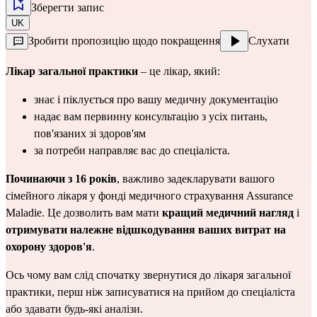
Зберегти запис
UK
Зробити пропозицію щодо покращення
Слухати
Лікар загальної практики
 – це лікар, який:
знає і піклується про вашу медичну документацію
надає вам первинну консультацію з усіх питань, 
пов'язаних зі здоров'ям
за потреби направляє вас до спеціаліста.
Починаючи з 16 років
, важливо задекларувати вашого 
сімейного лікаря у фонді медичного страхування Assurance 
Maladie. Це дозволить вам мати 
кращий медичний нагляд
 і 
отримувати належне відшкодування ваших витрат на 
охорону здоров'я
.
Ось чому вам слід спочатку звернутися до лікаря загальної 
практики, перш ніж записуватися на прийом до спеціаліста 
або здавати будь-які аналізи.