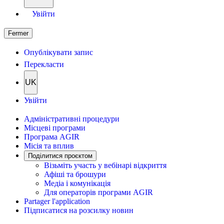
Увійти
Fermer
Опублікувати запис
Перекласти
UK
Увійти
Адміністративні процедури
Місцеві програми
Програма AGIR
Місія та вплив
Поділитися проєктом
Візьміть участь у вебінарі відкриття
Афіші та брошури
Медіа і комунікація
Для операторів програми AGIR
Partager l'application
Підписатися на розсилку новин