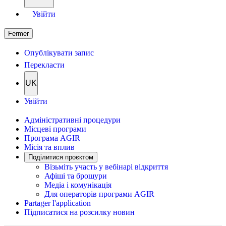
Увійти
Fermer
Опублікувати запис
Перекласти
UK
Увійти
Адміністративні процедури
Місцеві програми
Програма AGIR
Місія та вплив
Поділитися проєктом
Візьміть участь у вебінарі відкриття
Афіші та брошури
Медіа і комунікація
Для операторів програми AGIR
Partager l'application
Підписатися на розсилку новин