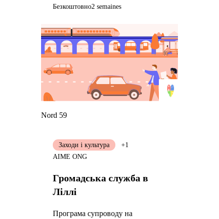
Безкоштовно
2 semaines
Nord 59
Заходи і культура
+1
AIME ONG
Громадська служба в
Ліллі
Програма супроводу на