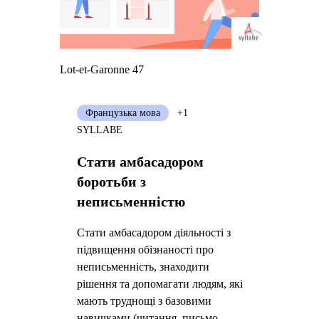
Lot-et-Garonne 47
Французька мова
+1
SYLLABE
Стати амбасадором
боротьби з
неписьменністю
Стати амбасадором діяльності з
підвищення обізнаності про
неписьменність, знаходити
рішення та допомагати людям, які
мають труднощі з базовими
навичками (читання, письмо,