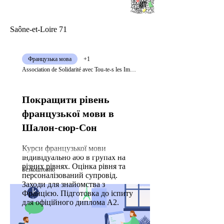
Saône-et-Loire 71
Французька мова
+1
Association de Solidarité avec Tou-te-s les Immigré-e-s
Покращити рівень
французької мови в
Шалон-сюр-Сон
Курси французької мови
індивідуально або в групах на
різних рівнях. Оцінка рівня та
Безкоштовно
персоналізований супровід.
Заходи для знайомства з
Францією. Підготовка до іспиту
для офіційного диплома А2.