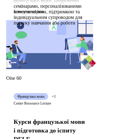
французької мови, цифровими
семінарами, персоналізованими
консультаціями, підтримкою та
Безкоштовно
4 mois
індивідуальним супроводом для
пошуку навчання або роботи
Oise 60
Французька мова
+1
Centre Ressource Lecture
Курси французької мови
і підготовка до іспиту