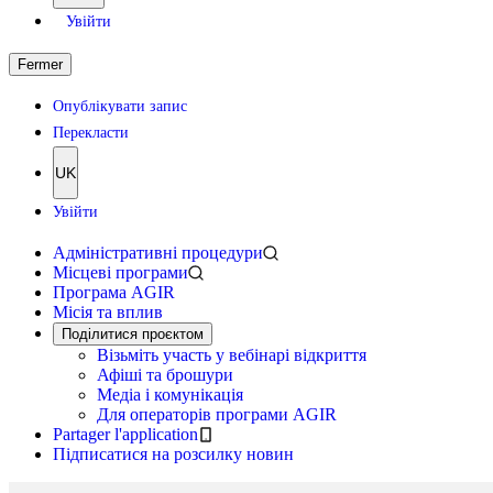
Увійти
Fermer
Опублікувати запис
Перекласти
UK
Увійти
Адміністративні процедури
Місцеві програми
Програма AGIR
Місія та вплив
Поділитися проєктом
Візьміть участь у вебінарі відкриття
Афіші та брошури
Медіа і комунікація
Для операторів програми AGIR
Partager l'application
Підписатися на розсилку новин