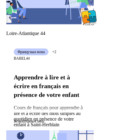
Loire-Atlantique 44
Французька мова
+2
BABEL44
Apprendre à lire et à
écrire en français en
présence de votre enfant
Cours de français pour apprendre à
lire et à écrire des mots simples au
quotidien en présence de votre
Безкоштовно
4 mois
enfant à Saint-Herblain