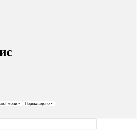
ис
ької мови
Перекладено