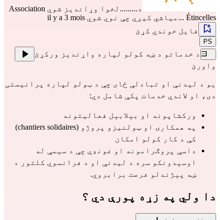
د.........لخوا وړاندیز شوي
Association
Étincelles
...میاشي کیږي چې نوي شوي il y a 3 mois
فایل خوندي کړئ
PS
د خدماتو د ښه کولو لپاره واړندیز ورکړئ
واورئ
یو د لیدنې او تبادلې ځای چې د ټولو لپاره پرانیستی 
دی، او لاندې خدمات پکې شامل دي:
ورکشاپونه او بېلابېل فعالیتونه
په همکارۍ او ټولنیزو پروژو (chantiers solidaires) 
کې د کار کولو امکان
داسې پروګرامونه او غونډې چې د سیمې له 
اوسېدونکو سره د لیدنې او د فرانسوي کلتور د 
ښه پېژندلو فرصت برابروي.
دا ولي په زړه پورې دي ؟