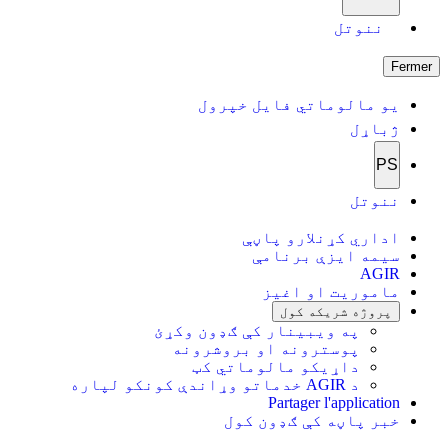
ننوتل
Fermer
یو مالوماتي فایل خپرول
ژباړل
PS
ننوتل
اداري کړنلارو پاڼې
سیمه ایزې برنامې
AGIR
ماموریت او اغیز
پروژه شریکه کول
په ویبینار کې ګډون وکړئ
پوسترونه او بروشرونه
داړیکو مالوماتي کټ
د AGIR خدماتو وړاندې کونکو لپاره
Partager l'application
خبر پاڼه کې ګډون کول