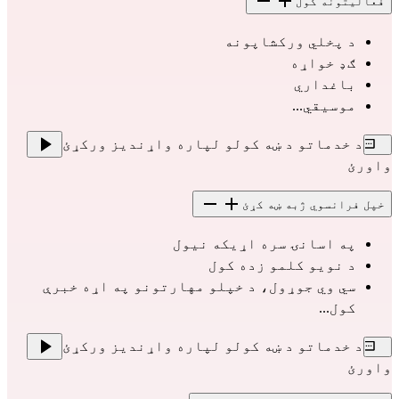
فعالیتونه کول
د پخلي ورکشاپونه
ګډ خواړه
باغداري
موسیقي...
د خدماتو د ښه کولو لپاره واړندیز ورکړئ
واورئ
خپل فرانسوي ژبه ښه کړئ
په اسانۍ سره اړیکه نیول
د نویو کلمو زده کول
سي وي جوړول، د خپلو مهارتونو په اړه خبرې 
کول...
د خدماتو د ښه کولو لپاره واړندیز ورکړئ
واورئ