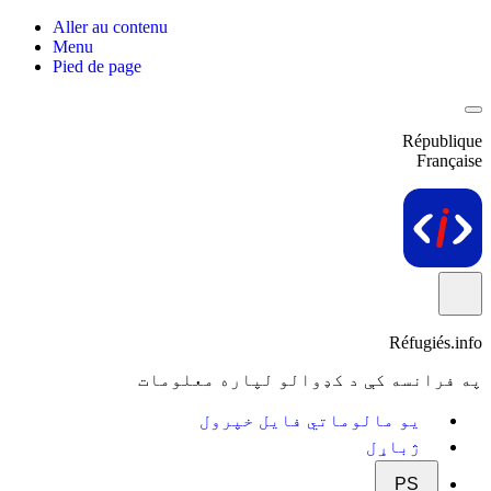
Aller au contenu
Menu
Pied de page
République
Française
Réfugiés.info
په فرانسه کې د کډوالو لپاره معلومات
یو مالوماتي فایل خپرول
ژباړل
PS