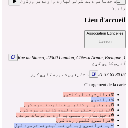
د خدماتو د ښه کولو لپاره واړندیز ورکړئ
واورئ
Lieu d'accueil
Association Etincelles
Lannion
1, Rue du Stanco, 22300 Lannion, Côtes-d'Armor, Bretagne
آدرس کاپي کړئ
07 80 65 37 21
د تلیفون شمیره کاپي کړئ
Chargement de la carte...
فعالیتونه او کلتور
فرانسوی
یو هنري او کلتوري فعالیت ترسره کول
له نورو خلکو سره لیده کاته ترسره کول
د خپل ښار او سیمې په اړه مالومات موندل
فرانسوي کلتور زده کول
په فرانسوي ژبه کې فعالیتونه ترسره کول