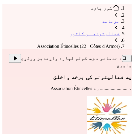
کور پاڼه
برنامه
فعالیتونه او کلتور
Association Étincelles (22 - Côtes-d'Armor)
د خدماتو د ښه کولو لپاره واړندیز ورکړئ
واورئ
په فعالیتونو کې برخه واخلئ
د .....................سره
Association Étincelles