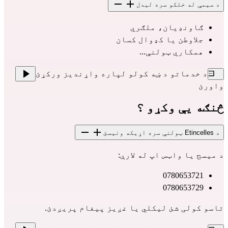
د سیمې له خلکو سره لیدل
ګاونډیان، ملګري
جلاوطن یا کډوال کسان
همکاري ټولنې...
د خدماتو د ښه کولو لپاره واړندیز ورکړئ
واورئ
څنګه یې وکړو ؟
د Etincelles ټولنې سره اړیکه ونیسئ
د میسج یا واټس اپ له لارې:
0780653721
0780653729
تاسو کولی شئ لیکلي یا غږیز پیغام پریږدئ.