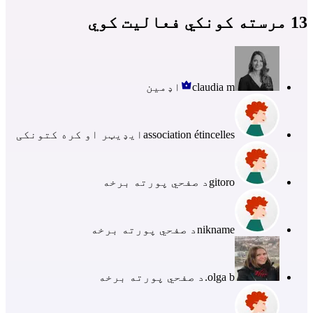
13 مرسته کونکي فعالیت کوي
claudia m
اډمین
association étincelles
ایډیټر او کره کتونکی
gitoro
د صفحي پورته برخه
nikname
د صفحي پورته برخه
olga b.
د صفحي پورته برخه