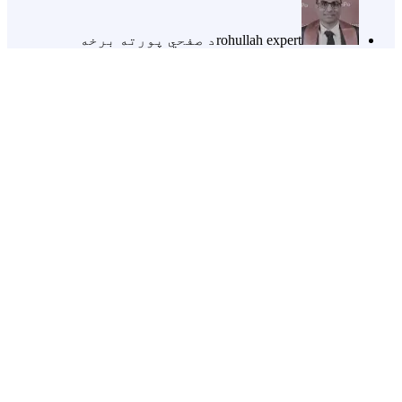
rohullah expert
د صفحي پورته برخه