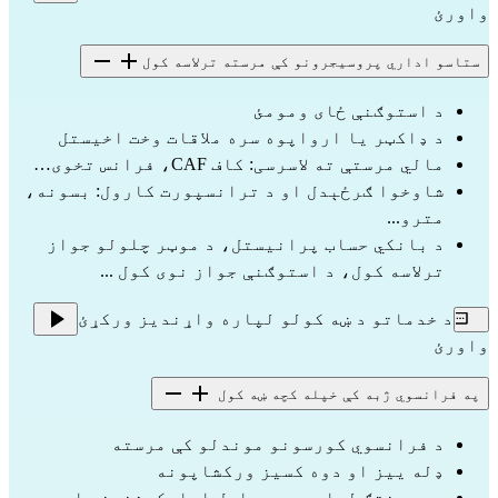
واورئ
ستاسو اداري پروسیجرونو کې مرسته ترلاسه کول
د استوګنې ځای ومومئ
د ډاکټر یا ارواپوه سره ملاقات وخت اخیستل
مالي مرستې ته لاسرسی: کاف CAF، فرانس تخوی…
شاوخوا ګرځېدل او د ترانسپورت کارول: بسونه، 
مترو...
د بانکي حساب پرانیستل، د موټر چلولو جواز 
ترلاسه کول، د استوګنې جواز نوی کول ...
د خدماتو د ښه کولو لپاره واړندیز ورکړئ
واورئ
په فرانسوي ژبه کې خپله کچه ښه کول
د فرانسوي کورسونو موندلو کې مرسته
ډله ییز او دوه کسیز ورکشاپونه
د پرمختګ لپاره د موبایل اپلیکېشنونو او ویب 