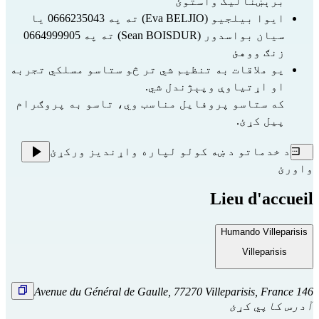
برېښنالیک واستوئ 
ایوا بیلجیو (Eva BELJIO) ته په 0666235043 یا 
سیان بواسدور (Sean BOISDUR) ته په 0664999905 
زنګ ووهئ
یو ملاقات به تنظیم شي تر څو ستاسو مسلکي تجربه 
او اړتیاوې وپېژندل شي.
که ستاسو پروفایل مناسب وي، تاسو به پروګرام 
پیل کړئ.
د خدماتو د ښه کولو لپاره واړندیز ورکړئ
واورئ
Lieu d'accueil
Humando Villeparisis
Villeparisis
146 Avenue du Général de Gaulle, 77270 Villeparisis, France
آدرس کاپي کړئ