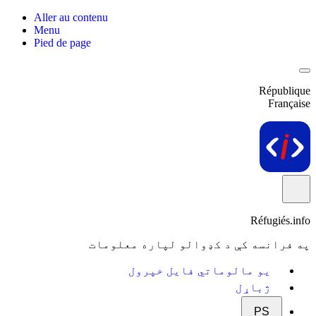
Aller au contenu
Menu
Pied de page
République
Française
Réfugiés.info
په فرانسه کې د کډوالو لپاره معلومات
یو مالوماتي فایل خپرول
ژباړل
PS