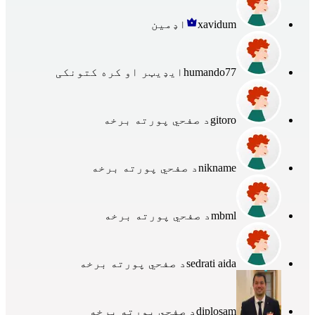
xavidum
اډمین
humando77
ایډیټر او کره کتونکی
gitoro
د صفحي پورته برخه
nikname
د صفحي پورته برخه
mbml
د صفحي پورته برخه
sedrati aida
د صفحي پورته برخه
diplosam
د صفحي پورته برخه