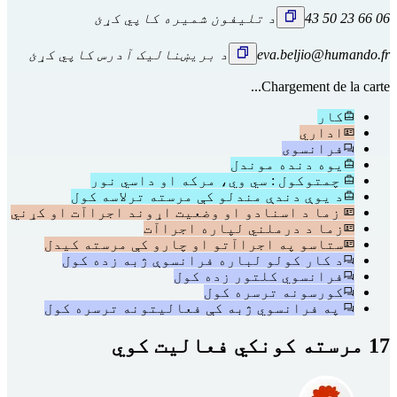
06 66 23 50 43
د تلیفون شمیره کاپي کړئ
eva.beljio@humando.fr
د بریښنالیک آدرس کاپي کړئ
Chargement de la carte...
کار
اداري
فرانسوی
یوه دنده موندل
چمتوکول : سي وي، مرکه او داسي نور
د یوې دندې مندلو کې مرسته ترلاسه کول
زما د اسنادو او وضعیت اړوند اجراآت او کړني
زما د درملني لپاره اجراآت
ستاسو په اجراآتو او چارو کې مرسته کیدل
د کار کولو لباره فرانسوې ژبه زده کول
فرانسوي کلتور زده کول
کورسونه ترسره کول
په فرانسوي ژبه کې فعالیتونه ترسره کول
17 مرسته کونکي فعالیت کوي