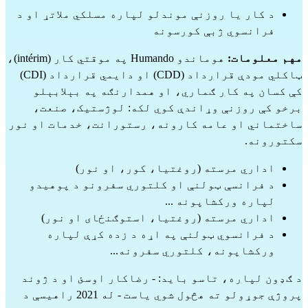
د کار یا روزنې موندلو لپاره مسلکي ملاتړ او د 
فرانسوي ژبې کورسونه
مهم معلومات:
 هوماندو Humando په موقتي کار (intérim)، 
ټاکلي مودې قرارداد (CDD) او دایمي قرارداد (CDI) 
کې کسان په کار ګماري، او همدارنګه په بېلابېلو 
برخو کې روزنې وړاندې کوي لکه: لوژستیک، صنعت، 
ساختماني او عامه کارونه، رستورانت، خدمات او نور 
سکتورونه.
اداري مرسته (روغتیا، کور، او نور)
د فرانسې ټولنې او کلتوري سفرونو د پوهیدو 
لپاره ورکشاپونه ...
اداري مرسته (روغتیا، استوګنځای او نور)
د فرانسوي ټولنې په اړه د زده کړې لپاره 
ورکشاپونه، کلتوري سفرونه...
د ګډون لپاره، تاسو باید: - رضاکار اوسئ او د ژوند 
پروژې جوړولو ته هڅول شوي یاست - له 2021 راهیسې د 