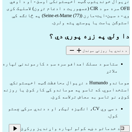
نړیوال خوندیتوب ګټه اخیستونکی اوسئ - او د اوفي 
OFII سره مو د CIR (جمهوريت د ادغام تړون) لاسلیک کړی 
وي - د سین-ایت-مارن (Seine-et-Marne (77)) په څانګه کې 
استوګن یاست یا پوستي پته ولرئ.
دا ولي په زړه پورې دي ؟
د دندې یا روزنې موندل
ستاسو د مسلک اهدافو سره سم د کارموندنې لپاره 
ملاتړ
هوماندو Humando د نړیوال محافظت ګټه اخیستونکي 
استخداموي. که تاسو په هوماندو کې کار کوئ یا روزنه 
کوئ، نو تاسو به معاش ترلاسه کړئ.
د سې وي CV، انګیزه لیک، او د دندې مرکې چمتو 
کول.
د خدماتو د ښه کولو لپاره واړندیز ورکړئ