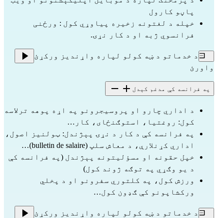
پاڼو کارول
خپله د لغتونه زخیره پیاوړي کول : ورځنی 
فرانسوي ژبه او د کار نړۍ.
د خدماتو د ښه کولو لپاره واړندیز ورکړئ
واورئ
په فرانسه کې مدغم کېدل
د اداري چارو او پروسیجرونو په اړه پوهه ترلاسه 
کول: روغتیا، استوګنځای، کار…
په فرانسه کې د کار د نړۍ پېژندل: ټولنیز اصول، 
اداري کړنلارې، د معاش سلپ (bulletin de salaire)…
خپل حقونه او مسؤلیتونه پېژندل (په فرانسه کې 
د یو وګړي په توګه ژوند کول)
ورزش کول، په کلتوري سفرونو او د پخلي 
ورکشاپونو کې ګډون کول…
د خدماتو د ښه کولو لپاره واړندیز ورکړئ