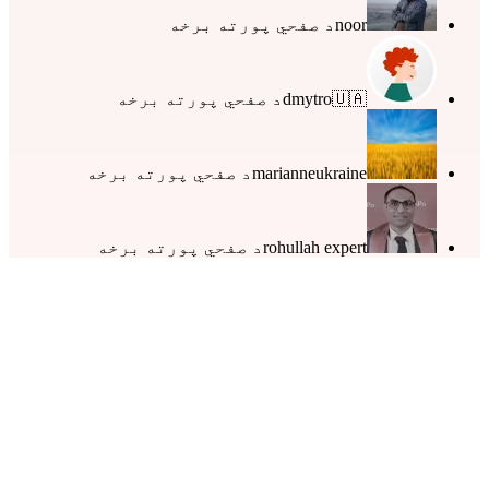
noor
د صفحي پورته برخه
dmytro🇺🇦
د صفحي پورته برخه
marianneukraine
د صفحي پورته برخه
rohullah expert
د صفحي پورته برخه