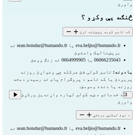
واورئ
څنګه یې وکړو ؟
که تاسو کومه پوښتنه لرئ
eva.beljio@humando.fr
 یا 
sean.boisdur@humando.fr
 ته 
برېښنالیک واستوئ
06066235043 یا 0664999905 ته زنګ ووهئ
یادونه:
 تاسو کولی شئ هرکله چې وغواړئ روزنه 
پریږدئ یا که تاسو د پروګرام پای ته رسیدو دمخه 
روزنه یا دنده ومومئ.
د خدماتو د ښه کولو لپاره واړندیز ورکړئ
واورئ
د نوم لیکنې مرحلې
eva.beljio@humando.fr
 یا 
sean.boisdur@humando.fr
 ته 