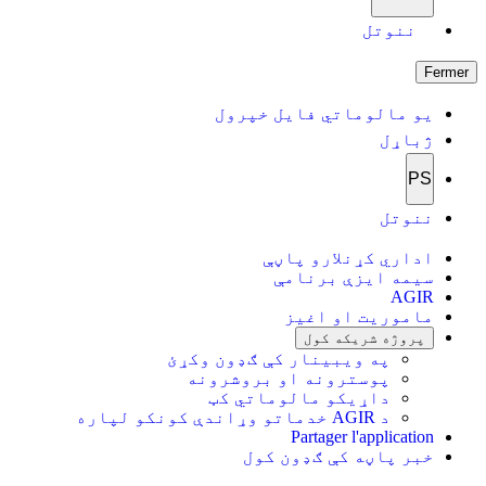
ننوتل
Fermer
یو مالوماتي فایل خپرول
ژباړل
PS
ننوتل
اداري کړنلارو پاڼې
سیمه ایزې برنامې
AGIR
ماموریت او اغیز
پروژه شریکه کول
په ویبینار کې ګډون وکړئ
پوسترونه او بروشرونه
داړیکو مالوماتي کټ
د AGIR خدماتو وړاندې کونکو لپاره
Partager l'application
خبر پاڼه کې ګډون کول