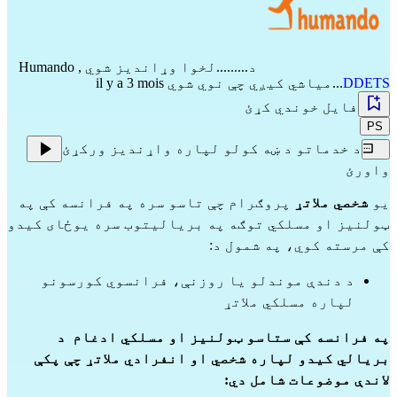
د.........لخوا وړاندیز شوي
,
Humando
DDETS
...میاشي کیږي چې نوي شوي il y a 3 mois
فایل خوندي کړئ
PS
د خدماتو د ښه کولو لپاره واړندیز ورکړئ
واورئ
یو 
شخصي ملاتړ
 پروګرام چې تاسو سره په فرانسه کې په 
ټولنیز او مسلکي توګه په بریالیتوب سره یوځای کیدو 
کې مرسته کوي، په شمول د:
د دندې موندلو یا روزنې، فرانسوي کورسونو 
لپاره مسلکي ملاتړ
په فرانسه کې ستاسو ټولنیز او مسلکي ادغام  د 
بریالي کیدو لپاره شخصي او انفرادي ملاتړ چې پکې 
لاندې موضوعات شامل دي: