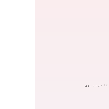
کافي غونډې.