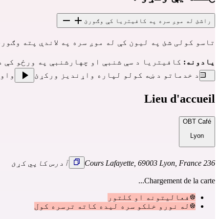
راشئ له موږ سره په کافیتریا کې وګورئ
تاسو کولی شئ په لیون کې له موږ سره په لاندې پته وګورئ:   cours Lafayette à Lyon
یادونه:
 کافیتریا د سې شنبې او چهارشنبې په ورځو کې د 12 بجو څخه تر 6 بجو پورې او د پنجشنبې څخه تر شنبې پورې د 12 بجو څخه تر 8 بجو پورې خلاصه 
د خدماتو د ښه کولو لپاره واړندیز ورکړئ
واو
Lieu d'accueil
OBT Café
Lyon
236 Cours Lafayette, 69003 Lyon, France
آدرس کاپي کړئ
Chargement de la carte...
فعالیتونه او کلتور
له نورو خلکو سره لیده کاته ترسره کول