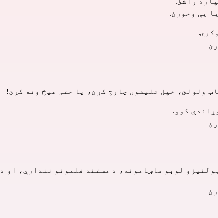
پاره راشئ.
ا یې وخورئ.
کړي.
رئ
ب ولولئ، خپل تلیفون چارج کړئ، یا حتی هیڅ ونه کړئ!
ړاندې کوو.
رئ
ولنیزو لوبو ماښامونه، د مستند فلمونو نندارې، او د 
رئ