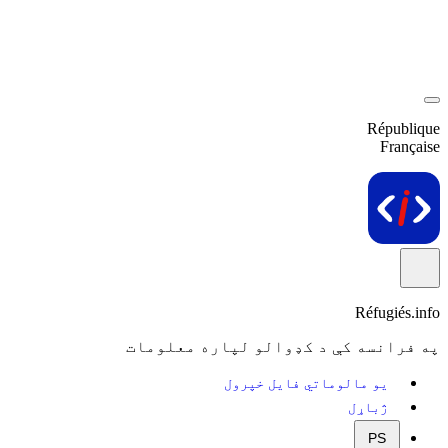
République
Française
Réfugiés.info
په فرانسه کې د کډوالو لپاره معلومات
یو مالوماتي فایل خپرول
ژباړل
PS