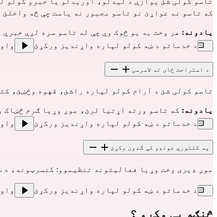
تاسو کولی شئ یوازې د لیدلو، اوریدلو یا خبرو کولو ل
که تاسو نه غواړئ نو تاسو مجبور نه یاست چې څه واخلئ ی
یادونه: 
هر وخت به یو څوک وي چې له تاسو سره لږې خبرې و
د خدماتو د ښه کولو لپاره واړندیز ورکړئ
واو
د استراحت ځای ته لاسرسی
تاسو کولی شئ د آرام کولو لپاره راشئ، قهوه وڅښئ، کتا
یادونه:
 که تاسو ورته اړتیا لرئ، موږ وړیا ګرم څښاک و
د خدماتو د ښه کولو لپاره واړندیز ورکړئ
واو
په کلتوري غونډو کې ګډون وکړئ
موږ ډیری وخت وړیا فعالیتونه تنظیموو: کنسرټونه، د ټ
د خدماتو د ښه کولو لپاره واړندیز ورکړئ
واو
څنګه یې وکړو ؟