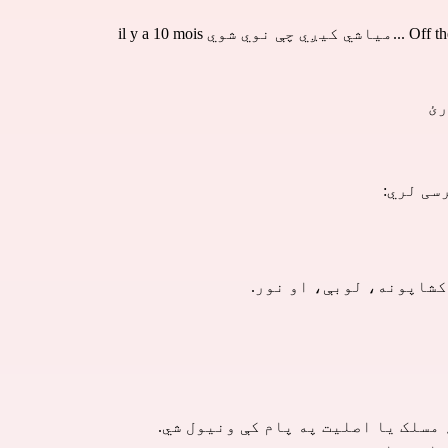
Off th
...میاشي کیږي چې نوي شوي il y a 10 mois
رئ
کشاپونه، لوبې، او نور.
مسلک یا اصلیت په پام کې ونیول شي.