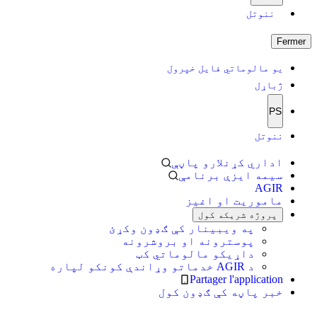
ننوتل
Fermer
یو مالوماتي فایل خپرول
ژباړل
PS
ننوتل
اداري کړنلارو پاڼې
سیمه ایزې برنامې
AGIR
ماموریت او اغیز
پروژه شریکه کول
په ویبینار کې ګډون وکړئ
پوسترونه او بروشرونه
داړیکو مالوماتي کټ
د AGIR خدماتو وړاندې کونکو لپاره
Partager l'application
خبر پاڼه کې ګډون کول