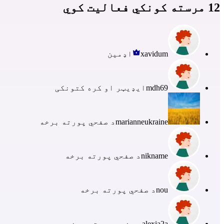
12 مرسته کونکي فعالیت کوي
xavidum
اډمین
mdh69
ایډیټر او کره کتونکی
marianneukraine
د صفحي پورته برخه
nikname
د صفحي پورته برخه
nou
د صفحي پورته برخه
alexia2a
د صفحي پورته برخه