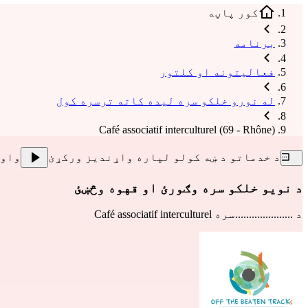
کور پاڼه
برنامه
فعالیتونه او کلتور
له نورو خلکو سره لیده کاته ترسره کول
Café associatif interculturel (69 - Rhône)
د خدماتو د ښه کولو لپاره واړندیز ورکړئ
واو
د نویو خلکو سره وګورئ او قهوه وڅښئ
د .....................سره
Café associatif interculturel