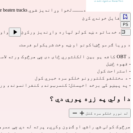
د.........لخوا وړاندیز شوي
e beaten tracks
فایل خوندي کړئ
PS
د خدماتو د ښه کولو لپاره واړندیز ورکړئ
واو
د وړیا ګرمو څښاکونو او ښه وخت شریکولو فرصت.
د OBT کافه یو بین الکلتوري ځای دی چې هرڅوک ورته لاسرسی لري:
- قهوه ځښل
- استراحت کول
- د مختلفو کلتورونو خلکو سره خبرې کول
- په پیښو کې برخه اخیستل: کنسرټونه، کنفرانسونه، ور
دا ولي په زړه پورې دي ؟
له نورو خلکو سره کتل
هرڅوک کولی شي راشي او ګډون وکړي، پرته له دې چې عمر، 