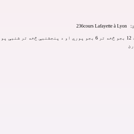
236 
وي.
رئ