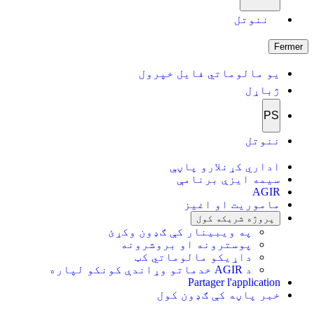
ننوتل
Fermer
یو مالوماتي فایل خپرول
ژباړل
PS
ننوتل
اداري کړنلارو پاڼې
سیمه ایزې برنامې
AGIR
ماموریت او اغیز
پروژه شریکه کول
په ویبینار کې ګډون وکړئ
پوسترونه او بروشرونه
داړیکو مالوماتي کټ
د AGIR خدماتو وړاندې کونکو لپاره
Partager l'application
خبر پاڼه کې ګډون کول