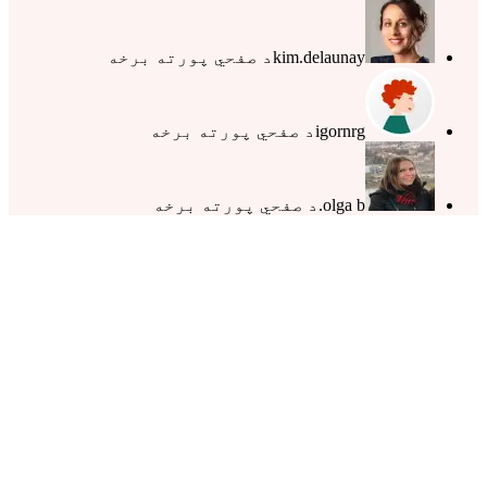
kim.delaunay
د صفحي پورته برخه
igornrg
د صفحي پورته برخه
olga b.
د صفحي پورته برخه