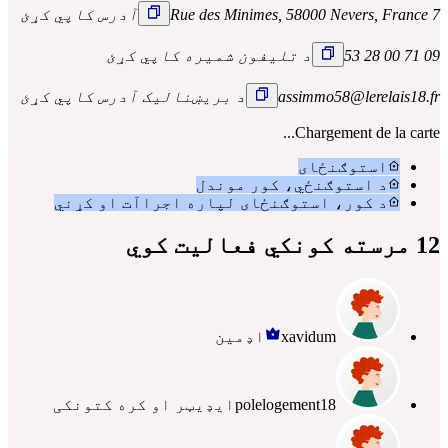
7 Rue des Minimes, 58000 Nevers, France
آدرس کاپي کړئ
09 71 00 28 53
د تلیفون شمیره کاپي کړئ
assimmo58@lerelais18.fr
د بریښنالیک آدرس کاپي کړئ
Chargement de la carte...
استوګنځای
د استوګنځي، کور موندل
د کور، استوګنځای لپاره اجراآت او کړني
12 مرسته کونکي فعالیت کوي
xavidum
اډمین
polelogement18
ایډیټر او کره کتونکی