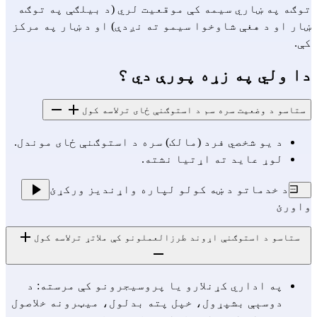
توګه په ښاري سیمه کې موقعیت لري (د بیلګې په توګه 
ښار او د هغې شاوخوا سیمو ته نږدې) او د ښار په مرکز 
کې.
دا ولي په زړه پورې دي ؟
ستاسو د وضعیت سره سم د استوګنې ځای ترلاسه کول
د یو شخصي فرد (مالک) سره د استوګنې ځای موندل.
لوړ عاید ته اړتیا نشته.
د خدماتو د ښه کولو لپاره واړندیز ورکړئ
واورئ
ستاسو د استوګنې اړوند طرزالعملونو کې ملاتړ ترلاسه کول
په اداري کړنلارو یا پروسیجرونو کې مرسته: د 
دوسېې بشپړول، خپل پته بدلول، میټرونه خلاصول