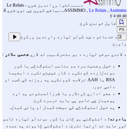
د.........لخوا وړاندیز شوي
Le Relais -
Assimmo
,
Le Relais
,
ASSIMMO
...میاشي کیږي چې نوي شوي il
y a un an
فایل خوندي کړئ
PS
د خدماتو د ښه کولو لپاره واړندیز ورکړئ
واورئ
د لاندې موخو لپاره د یو متحرک ټیم له لارې 
شخصي ملاتړ 
:
د خپل وضعیت سره سم مناسب استوګنځی یا کور 
موندل: زده کونکی، د کار غوښتونکی، د ایغیسا 
RSA یا AAH ترلاسه کوونکی
،
 په روزنه کې کس، او 
داسې نور.
د هغو اداري کړنلارو یا طرزالعملونو په اړه 
پوهیدل چې تاسو یې باید ترسره کړئ 
په خپل استوګنځي کې میشت کیدل او پاتې کیدل.
یادونه:
 د استوګنې یو ځای یا کور موندلو لپاره تاسو 
لوړ عاید ته اړتیا نلرئ. د استوګنې ځایونه په عمده 