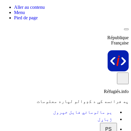
Aller au contenu
Menu
Pied de page
République
Française
Réfugiés.info
په فرانسه کې د کډوالو لپاره معلومات
یو مالوماتي فایل خپرول
ژباړل
PS