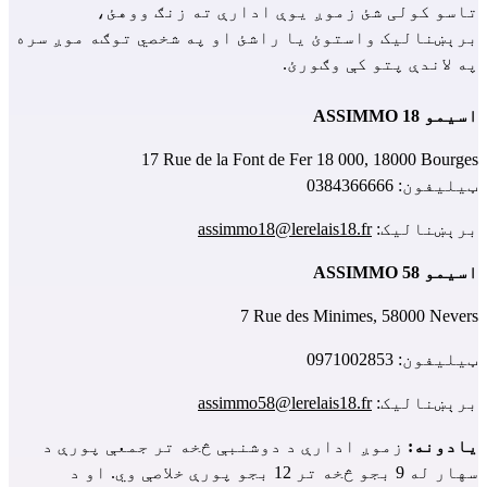
تاسو کولی شئ زموږ یوې ادارې ته زنګ ووهئ، 
برېښنالیک واستوئ یا راشئ او په شخصي توګه موږ سره 
په لاندې پتو کې وګورئ.
اسیمو ASSIMMO 18
17 Rue de la Font de Fer 18 000, 18000 Bourges
ټیلیفون: 0384366666
برېښنالیک: 
assimmo18@lerelais18.fr
اسیمو ASSIMMO 58
7 Rue des Minimes, 58000 Nevers
ټیلیفون: 0971002853
برېښنالیک: 
assimmo58@lerelais18.fr
یادونه: 
زموږ ادارې د دوشنبې څخه تر جمعې پورې د 
سهار له 9 بجو څخه تر 12 بجو پورې خلاصې وي. او د 