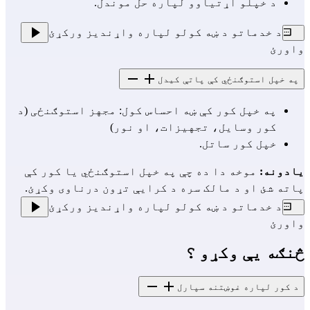
د خپلو اړتیاوو لپاره حل موندل.
د خدماتو د ښه کولو لپاره واړندیز ورکړئ
واورئ
په خپل استوګنځي کې پاتې کیدل
په خپل کور کې ښه احساس کول: مجهز استوګنځی (د 
کور وسایل، تجهیزات، او نور)
خپل کور ساتل.
یادونه: 
موخه دا ده چې په خپل استوګنځي یا کور کې 
پاته شئ او د مالک سره د کرایې تړون درناوی وکړئ.
د خدماتو د ښه کولو لپاره واړندیز ورکړئ
واورئ
څنګه یې وکړو ؟
د کور لپاره غوښتنه سپارل