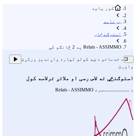
کور پاڼه
برنامه
استوګنځای
Relais - ASSIMMO په 2 څانګو کې
د خدماتو د ښه کولو لپاره واړندیز ورکړئ
واورئ
استوګنځې ته لاس رسی او ملاتړ ترلاسه کول
د .....................سره
Relais - ASSIMMO