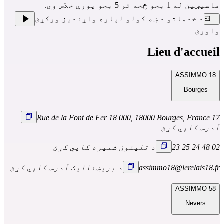
ماسپښین له 1 بجو څخه تر 5 بجو پورې خلاص وي.
د خدماتو د ښه کولو لپاره واړندیز ورکړئ
واورئ
Lieu d'accueil
ASSIMMO 18
Bourges
17 Rue de la Font de Fer 18 000, 18000 Bourges, France
آدرس کاپي کړئ
02 48 24 25 23
د تلیفون شمیره کاپي کړئ
assimmo18@lerelais18.fr
د بریښنالیک آدرس کاپي کړئ
ASSIMMO 58
Nevers