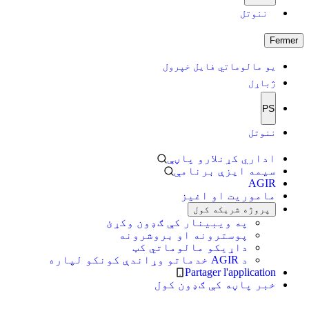
ننوتل
Fermer
یو مالوماتي فایل خپرول
ژباړل
PS
ننوتل
اداري کړنلارو پاڼې
سیمه ایزې برنامې
AGIR
ماموریت او اغیز
پروژه شریکه کول
په ویبینار کې ګډون وکړئ
پوسترونه او بروشرونه
داړیکو مالوماتي کټ
د AGIR خدماتو وړاندې کونکو لپاره
Partager l'application
خبر پاڼه کې ګډون کول