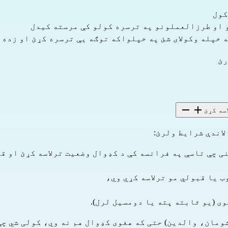
کول
 او طرزالعملونو په ترسره کولو کې مرسته کیدل
 خپله وکولای شئ په خپلواکه توګه یې ترسره کړئ او زده ی
رئ
اندې شرایط ولرئ:
 یا قبولي مو ترلاسه کړي وي،
ومان، والدین) حتی که هغوی کډوال هم نه وي، کولی شي چې