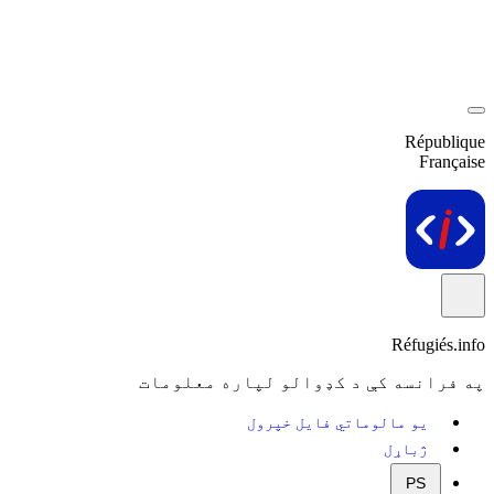
République
Française
Réfugiés.info
په فرانسه کې د کډوالو لپاره معلومات
یو مالوماتي فایل خپرول
ژباړل
PS