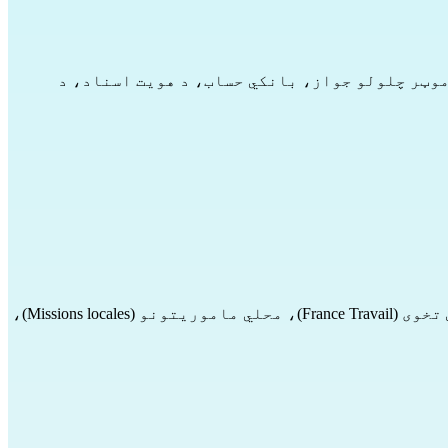
وټر چلولو جواز، بانکي حساب، د هویت اسناد، د
د کار موندنې او د مسلکي ادغام بنسټونو پیژندل او په اړه یې ځان خبرول، لکه، د کار موندنې مرکز فرانس تخوی (France Travail)، محلي ماموریتونو (Missions locales)،