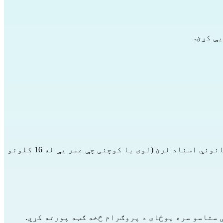
ې کړئ.
د نړیوال خوندیتوب ګټه اخیستونکی اوسئ، پدې معنی چې تاسې په فرانسه کې د کډوال وضعیت ترلاسه کړئ او قانوني اسناد لرئ (لوی یا کوچنی چې عمر یې له 16 کلونو 
 ستاسو سره یوځای د پروګرام څخه ګټه پورته کړي.