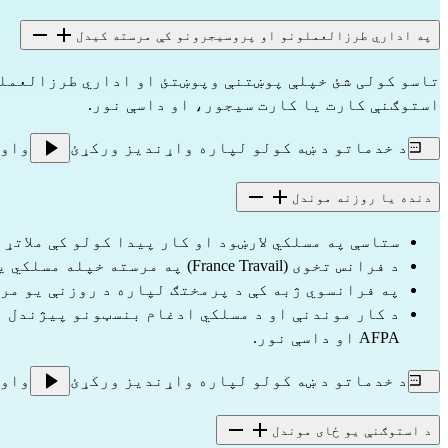
په اداري طرزالعملونو او پروسیجرونو کې مرسته کیدل
تاسو کولی شئ خپلې پوښتنې وپوښتئ او اداري طرزالعملو
استوګنې کارت یا کارت سیجور، او داسې نور.
د خدماتو د ښه کولو لپاره واړندیز ورکړئ
واو
دنده یا روزنه موندل
ستاسې په مسلکي لارښود او کار پیدا کولو کې ملاتړ 
د فرانس تخوی (France Travail) په مرسته خپله مسلکي یا کاري پروژه رامنځته کول او دنده یا روزنه موندل،
په فرانسوي ژبه کې د پرمختګ لپاره د روزنې یو مر
AFPA او داسې نور.
د خدماتو د ښه کولو لپاره واړندیز ورکړئ
واو
د استوګنې یو ځای موندل