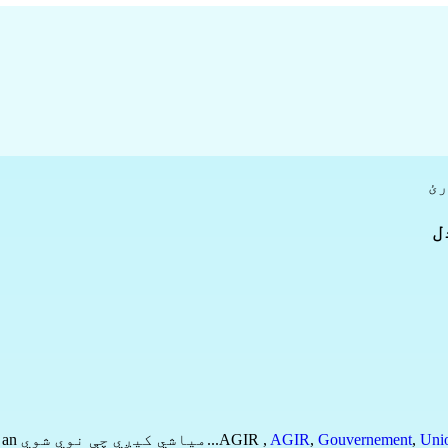
رئ
Uni
,
Gouvernement
,
AGIR
,
AGIR
...میاشي کیږي چې نوي شوي il y a un an