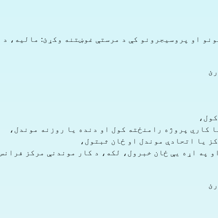
نو او پروسیجرونو کې د مرستې غوښتنه وکړئ: مالیه، د م
رئ
کول،
کز یا اتحادې موندل او ځان ثبتول،
رئ