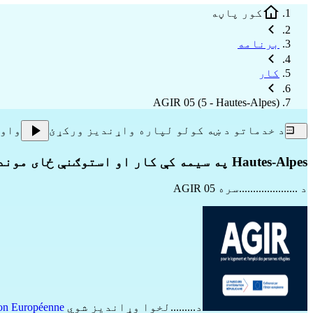
کور پاڼه
برنامه
کار
AGIR 05 (5 - Hautes-Alpes)
د خدماتو د ښه کولو لپاره واړندیز ورکړئ
واو
Hautes-Alpes په سیمه کې کار او استوګنې ځای موندل
د .....................سره
AGIR 05
د.........لخوا وړاندیز شوي
on Européenne