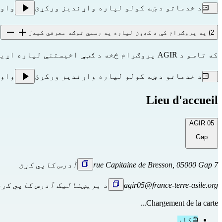
د خدماتو د ښه کولو لپاره واړندیز ورکړئ
واو
2) په پروګرام کې د ګډون لپاره په رسمي توګه معرفي کیدل
که تاسو د AGIR پروګرام څخه د ګټې اخیستنې لپاره اړین شرایط پوره کړی (1 برخه وګورئ)، نو تاسې به په مستقیمه توګه د اوفي ادارې
د خدماتو د ښه کولو لپاره واړندیز ورکړئ
واو
Lieu d'accueil
AGIR 05
Gap
7 rue Capitaine de Bresson, 05000 Gap
آدرس کاپي کړئ
agir05@france-terre-asile.org
د بریښنالیک آدرس کاپي کړئ
Chargement de la carte...
کار