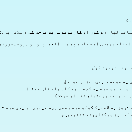
رئ
د کور او کارموندنې په برخه کې
د ملاتړ پروګ
لونه ترسره کول
ې په موخه د یوې روزنې موندل
و ادارو سره په ګډه د یو کار یا ستاج موندل
 پاملرنه، روغتیا، نقل او حرکت).
 ډله ایز ورکشاپونه تنظیمیږي.