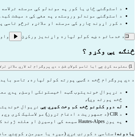
د استوګنې ځای یا کور په موندلو کې مرسته ترلاسه 
د استوګنې موندلو وروسته، په هغې کې د میشت کیدو
د کور اړوند چارو کې مرسته او ملاتړ، ترڅو تاسې په
د خدماتو د ښه کولو لپاره واړندیز ورکړئ
واو
څنګه یې وکړو ؟
1) معلومه کړئ چې ایا تاسو کولای شئ د دې پروګرام له لارې ملاتړ ترلاسه کړئ
د دې پروګرام څخه د ګټې پورته کولو لپاره، تاسو باید ل
څخه پورته وي)،
له دوو کلونو څخه کم وخت کیږي چې
 نړیوال خوندیتوب
د CIR (د جمهوریت د ادغام تړون) مو لاسلیک کړی وي،
په یون Hautes-Alpes سیمه کې اوسیږئ او هلته ژوند کوی (یو ثابته پته یا دومسیل لرل).
یادونه:
 ستاسې د کورنۍ غړي (میړه یا میرمن، کوچني ماش