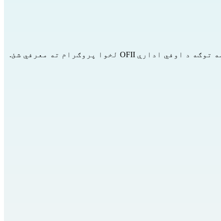
OFII
لخوا پروګرام ته معرفي شئ.