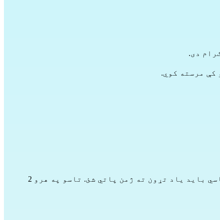
رام دی.
دوام کوي او د یو تړون په لاسلیک کولو سره رسمي بڼه خپلوي او پدې سره تاسي باید یاد تړون ته ژمن پاتي شئ. تاسو په هرو 2