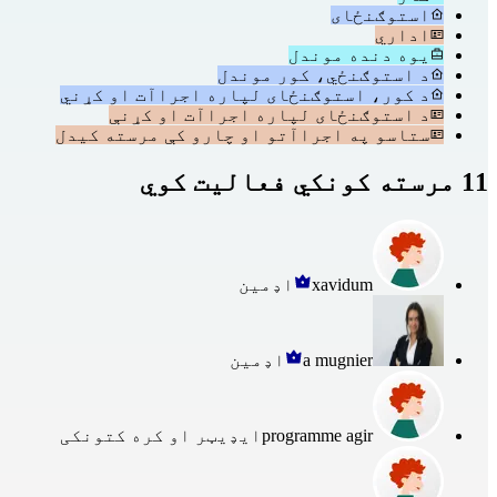
استوګنځای
اداري
یوه دنده موندل
د استوګنځي، کور موندل
د کور، استوګنځای لپاره اجراآت او کړني
د استوګنځای لپاره اجراآت او کړنې
ستاسو په اجراآتو او چارو کې مرسته کیدل
11 مرسته کونکي فعالیت کوي
xavidum
اډمین
a mugnier
اډمین
programme agir
ایډیټر او کره کتونکی