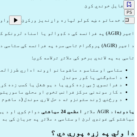
فایل خوندي کړئ
PS
د خدماتو د ښه کولو لپاره واړندیز ورکړئ
واو
اجیر (AGIR) په فرانسه کې د کډوالو یا اسناد لرونکو کسانو لپاره
د اجیر (AGIR) پروګرام تاسې سره په فرانسه کې ستاسې د ادغام پروسې او ستاسو په طرزالعملونو او پروسیجرونو کې مرسته کوي.
تاسې به په لاندې برخو کې ملاتړ ترلاسه کړی:
ستاسې او ستاسو د ماشومانو اړوند اداري طرزالعم
د استوګنې یا کور موندل
د فرانسوي ژبې زده کړې یا د یو شغل یا کسب زده کړ
د کار موندنې مرکز فرانس تخوی او محلي ماموریتون
د ورځني ژوند ستونزو ته د حل لارې موندل (د ماشوم
یادونه:
د AGIR ملاتړ
اعظمي 24 میاشتې
میاشتو کې غونډې لرئ او ستاسې د ملاتړ په جریان کې به
دا ولي په زړه پورې دي ؟