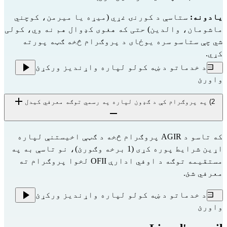
یادونه:
 ستاسې د کورنۍ غړي (میړه یا میرمن، کوچني 
ماشومان، والدین) حتی که هغوی کډوال هم نه وي، کولی 
شي چې ستاسو سره یوځای د پروګرام څخه ګټه پورته 
کړي.
د خدماتو د ښه کولو لپاره واړندیز ورکړئ
واورئ
2) په پروګرام کې د ګډون لپاره په رسمي توګه معرفي کیدل
که تاسو د AGIR پروګرام څخه د ګټې اخیستنې لپاره
اړین شرایط پوره کړی (1 برخه وګورئ)، نو تاسې به په
مستقیمه توګه د اوفي ادارې
OFII
لخوا پروګرام ته
معرفي شئ.
د خدماتو د ښه کولو لپاره واړندیز ورکړئ
واورئ