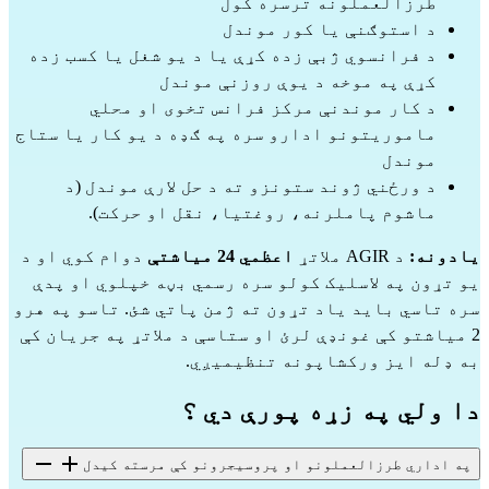
طرزالعملونه ترسره کول
د استوګنې یا کور موندل
د فرانسوي ژبې زده کړې یا د یو شغل یا کسب زده
کړې په موخه د یوې روزنې موندل
د کار موندنې مرکز فرانس تخوی او محلي
ماموریتونو ادارو سره په ګډه د یو کار یا ستاج
موندل
د ورځني ژوند ستونزو ته د حل لارې موندل (د
ماشوم پاملرنه، روغتیا، نقل او حرکت).
یادونه:
د AGIR ملاتړ
اعظمي 24 میاشتې
دوام کوي او د
یو تړون په لاسلیک کولو سره رسمي بڼه خپلوي او پدې
سره تاسي باید یاد تړون ته ژمن پاتي شئ. تاسو په هرو
2 میاشتو کې غونډې لرئ او ستاسې د ملاتړ په جریان کې
به ډله ایز ورکشاپونه تنظیمیږي.
دا ولي په زړه پورې دي ؟
په اداري طرزالعملونو او پروسیجرونو کې مرسته کیدل