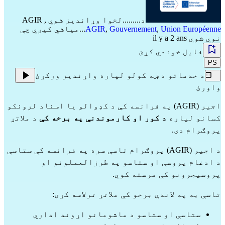
د.........لخوا وړاندیز شوي
,
AGIR
Union Européenne
,
Gouvernement
,
AGIR
...میاشي کیږي چې
نوي شوي il y a 2 ans
فایل خوندي کړئ
PS
د خدماتو د ښه کولو لپاره واړندیز ورکړئ
واورئ
اجیر (AGIR) په فرانسه کې د کډوالو یا اسناد لرونکو
کسانو لپاره
د کور او کارموندنې په برخه کې
د ملاتړ
پروګرام دی.
د اجیر (AGIR) پروګرام تاسې سره په فرانسه کې ستاسې
د ادغام پروسې او ستاسو په طرزالعملونو او
پروسیجرونو کې مرسته کوي.
تاسې به په لاندې برخو کې ملاتړ ترلاسه کړی:
ستاسې او ستاسو د ماشومانو اړوند اداري