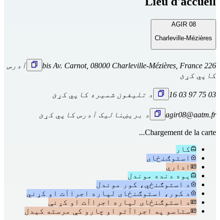
Lieu d'accueil
AGIR 08
Charleville-Mézières
226 bis Av. Carnot, 08000 Charleville-Mézières, France
آدرس
کاپي کړئ
03 75 97 03 16
د تلیفون شمیره کاپي کړئ
agir08@aatm.fr
د بریښنالیک آدرس کاپي کړئ
Chargement de la carte...
کار
استوګنځای
اداري
یوه دنده موندل
د استوګنځي، کور موندل
د کور، استوګنځای لپاره اجراآت او کړني
د استوګنځای لپاره اجراآت او کړنې
ستاسو په اجراآتو او چارو کې مرسته کیدل