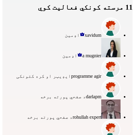
11 مرسته کونکي فعالیت کوي
xavidum
اډمین
a mugnier
اډمین
programme agir
ایډیټر او کره کتونکی
darlapm
د صفحي پورته برخه
rohullah expert
د صفحي پورته برخه