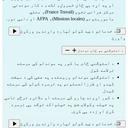
او په اړه یې ځان خبرول، لکه، د کار موندنې
مرکز فرانس تخوی (France Travail)، محلي
ماموریتونو (Missions locales)، AFPA او داسې نور.
د خدماتو د ښه کولو لپاره واړندیز ورکړئ
واورئ
د استوګنې یو ځای موندل
د استوګنې ځای یا کور په موندلو کې مرسته
ترلاسه کول
د استوګنې موندلو وروسته، په هغې کې د میشت
کیدو او طرزالعملونو په ترسره کولو کې مرسته
کیدل
د کور اړوند چارو کې مرسته او ملاتړ، ترڅو تاسې
په خپله وکولای شئ په خپلواکه توګه یې ترسره
کړئ او زده یې کړئ.
د خدماتو د ښه کولو لپاره واړندیز ورکړئ