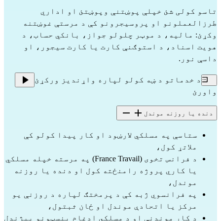
تاسو کولی شئ خپلې پوښتنې وپوښتئ او اداري
طرزالعملونو او پروسیجرونو کې د مرستې غوښتنه
وکړئ: مالیه، د موټر چلولو جواز، بانکي حساب، د
هویت اسناد، د استوګنې کارت یا کارت سیجور، او
داسې نور.
د خدماتو د ښه کولو لپاره واړندیز ورکړئ
واورئ
دنده یا روزنه موندل
ستاسې په مسلکي لارښود او کار پیدا کولو کې
ملاتړ کول،
د فرانس تخوی (France Travail) په مرسته خپله مسلکي
یا کاري پروژه رامنځته کول او دنده یا روزنه
موندل،
په فرانسوي ژبه کې د پرمختګ لپاره د روزنې یو
مرکز یا اتحادې موندل او ځان ثبتول،
د کار موندنې او د مسلکي ادغام بنسټونو پیژندل