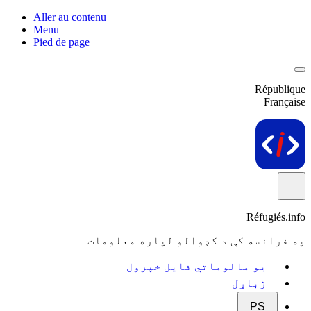
Aller au contenu
Menu
Pied de page
République
Française
Réfugiés.info
په فرانسه کې د کډوالو لپاره معلومات
یو مالوماتي فایل خپرول
ژباړل
PS