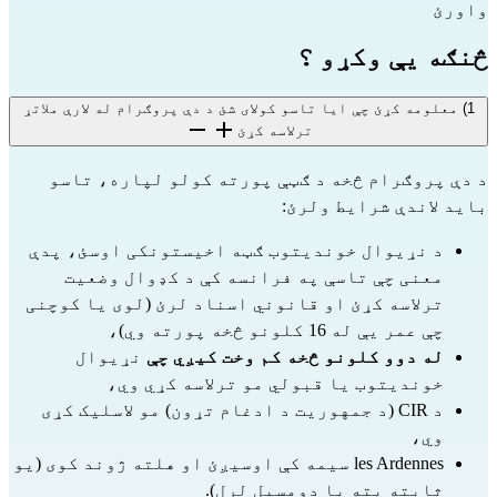
واورئ
څنګه یې وکړو ؟
1) معلومه کړئ چې ایا تاسو کولای شئ د دې پروګرام له لارې ملاتړ
ترلاسه کړئ
د دې پروګرام څخه د ګټې پورته کولو لپاره، تاسو 
باید لاندې شرایط ولرئ:
د نړیوال خوندیتوب ګټه اخیستونکی اوسئ، پدې 
معنی چې تاسې په فرانسه کې د کډوال وضعیت 
ترلاسه کړئ او قانوني اسناد لرئ (لوی یا کوچنی 
چې عمر یې له 16 کلونو څخه پورته وي)،
له دوو کلونو څخه کم وخت کیږي چې
 نړیوال 
خوندیتوب یا قبولي مو ترلاسه کړي وي،
د CIR (د جمهوریت د ادغام تړون) مو لاسلیک کړی 
وي،
les Ardennes سیمه کې اوسیږئ او هلته ژوند کوی (یو 
ثابته پته یا دومسیل لرل).