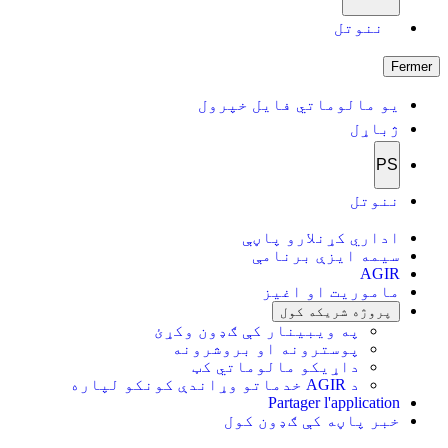
ننوتل
Fermer
یو مالوماتي فایل خپرول
ژباړل
PS
ننوتل
اداري کړنلارو پاڼې
سیمه ایزې برنامې
AGIR
ماموریت او اغیز
پروژه شریکه کول
په ویبینار کې ګډون وکړئ
پوسترونه او بروشرونه
داړیکو مالوماتي کټ
د AGIR خدماتو وړاندې کونکو لپاره
Partager l'application
خبر پاڼه کې ګډون کول