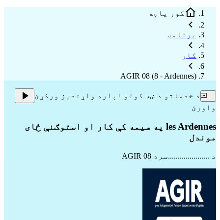
کور پاڼه
برنامه
کار
AGIR 08 (8 - Ardennes)
د خدماتو د ښه کولو لپاره واړندیز ورکړئ
واورئ
les Ardennes په سیمه کې کار او استوګنې ځای
موندل
د .....................سره
AGIR 08