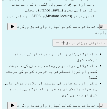
او په اړه یې ځان خبرول، لکه، د کار موندنې
مرکز فرانس تخوی (France Travail)، محلي
ماموریتونو (Missions locales)، AFPA او داسې نور.
د خدماتو د ښه کولو لپاره واړندیز ورکړئ
واورئ
د استوګنې یو ځای موندل
د استوګنې ځای یا کور په موندلو کې مرسته
ترلاسه کول
د استوګنې موندلو وروسته، په هغې کې د میشت
کیدو او طرزالعملونو په ترسره کولو کې مرسته
کیدل
د کور اړوند چارو کې مرسته او ملاتړ، ترڅو تاسې
په خپله وکولای شئ په خپلواکه توګه یې ترسره
کړئ او زده یې کړئ.
د خدماتو د ښه کولو لپاره واړندیز ورکړئ