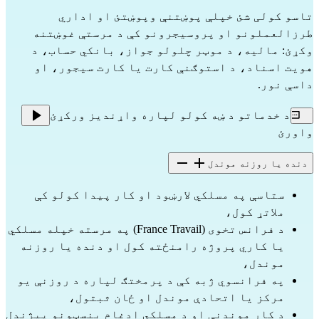
تاسو کولی شئ خپلې پوښتنې وپوښتئ او اداري
طرزالعملونو او پروسیجرونو کې د مرستې غوښتنه
وکړئ: مالیه، د موټر چلولو جواز، بانکي حساب، د
هویت اسناد، د استوګنې کارت یا کارت سیجور، او
داسې نور.
د خدماتو د ښه کولو لپاره واړندیز ورکړئ
واورئ
دنده یا روزنه موندل
ستاسې په مسلکي لارښود او کار پیدا کولو کې
ملاتړ کول،
د فرانس تخوی (France Travail) په مرسته خپله مسلکي
یا کاري پروژه رامنځته کول او دنده یا روزنه
موندل،
په فرانسوي ژبه کې د پرمختګ لپاره د روزنې یو
مرکز یا اتحادې موندل او ځان ثبتول،
د کار موندنې او د مسلکي ادغام بنسټونو پیژندل