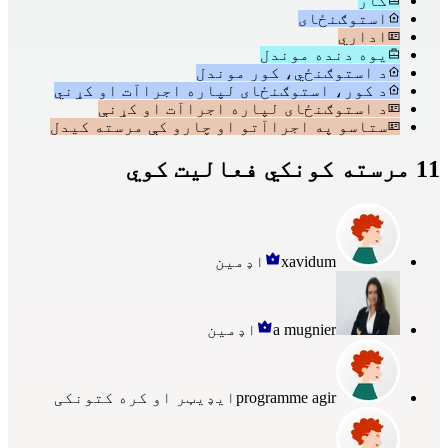
کار
استوګنځای
اداري
یوه دنده موندل
د استوګنځي، کور موندل
د کور، استوګنځای لپاره اجراآت او کړني
د استوګنځای لپاره اجراآت او کړنې
ستاسو په اجراآتو او چارو کې مرسته کیدل
11 مرسته کونکي فعالیت کوي
xavidum
اډمین
a mugnier
اډمین
programme agir
ایډیټر او کره کتونکی