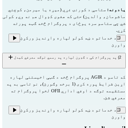
یادونه:
 ستاسې د کورنۍ غړي (میړه یا میرمن، کوچني 
ماشومان، والدین) حتی که هغوی کډوال هم نه وي، کولی 
شي چې ستاسو سره یوځای د پروګرام څخه ګټه پورته 
کړي.
د خدماتو د ښه کولو لپاره واړندیز ورکړئ
واورئ
2) په پروګرام کې د ګډون لپاره په رسمي توګه معرفي کیدل
که تاسو د AGIR پروګرام څخه د ګټې اخیستنې لپاره
اړین شرایط پوره کړی (1 برخه وګورئ)، نو تاسې به په
مستقیمه توګه د اوفي ادارې
OFII
لخوا پروګرام ته
معرفي شئ.
د خدماتو د ښه کولو لپاره واړندیز ورکړئ
واورئ