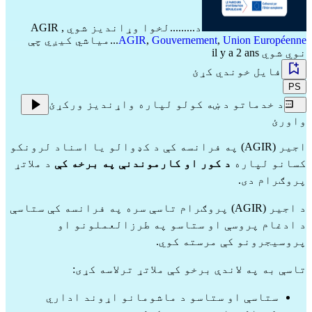
د.........لخوا وړاندیز شوي
,
AGIR
Union Européenne
,
Gouvernement
,
AGIR
...میاشي کیږي چې
نوي شوي il y a 2 ans
فایل خوندي کړئ
PS
د خدماتو د ښه کولو لپاره واړندیز ورکړئ
واورئ
اجیر (AGIR) په فرانسه کې د کډوالو یا اسناد لرونکو
کسانو لپاره
د کور او کارموندنې په برخه کې
د ملاتړ
پروګرام دی.
د اجیر (AGIR) پروګرام تاسې سره په فرانسه کې ستاسې
د ادغام پروسې او ستاسو په طرزالعملونو او
پروسیجرونو کې مرسته کوي.
تاسې به په لاندې برخو کې ملاتړ ترلاسه کړی:
ستاسې او ستاسو د ماشومانو اړوند اداري