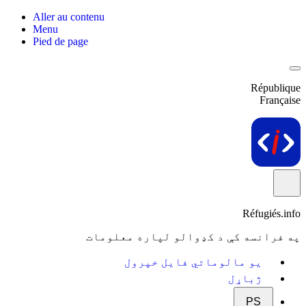
Aller au contenu
Menu
Pied de page
République
Française
Réfugiés.info
په فرانسه کې د کډوالو لپاره معلومات
یو مالوماتي فایل خپرول
ژباړل
PS