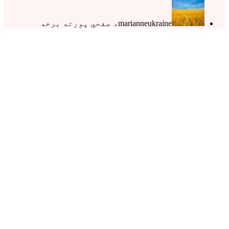
marianneukraine
د صفحي پورته برخه