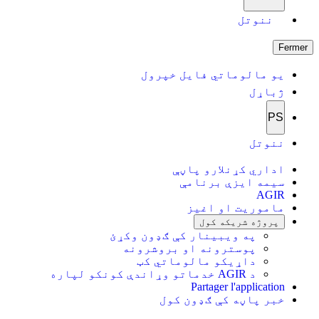
ننوتل
Fermer
یو مالوماتي فایل خپرول
ژباړل
PS
ننوتل
اداري کړنلارو پاڼې
سیمه ایزې برنامې
AGIR
ماموریت او اغیز
پروژه شریکه کول
په ویبینار کې ګډون وکړئ
پوسترونه او بروشرونه
داړیکو مالوماتي کټ
د AGIR خدماتو وړاندې کونکو لپاره
Partager l'application
خبر پاڼه کې ګډون کول