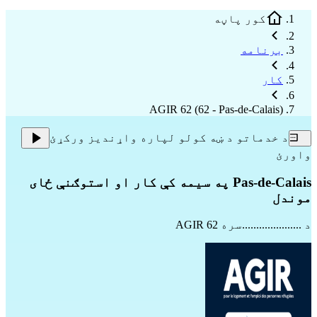
کور پاڼه
برنامه
کار
AGIR 62 (62 - Pas-de-Calais)
د خدماتو د ښه کولو لپاره واړندیز ورکړئ
واورئ
Pas-de-Calais په سیمه کې کار او استوګنې ځای
موندل
د .....................سره
AGIR 62