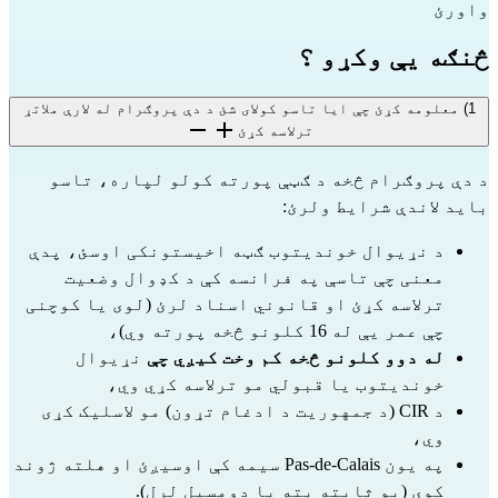
واورئ
څنګه یې وکړو ؟
1) معلومه کړئ چې ایا تاسو کولای شئ د دې پروګرام له لارې ملاتړ
ترلاسه کړئ
د دې پروګرام څخه د ګټې پورته کولو لپاره، تاسو 
باید لاندې شرایط ولرئ:
د نړیوال خوندیتوب ګټه اخیستونکی اوسئ، پدې 
معنی چې تاسې په فرانسه کې د کډوال وضعیت 
ترلاسه کړئ او قانوني اسناد لرئ (لوی یا کوچنی 
چې عمر یې له 16 کلونو څخه پورته وي)،
له دوو کلونو څخه کم وخت کیږي چې
 نړیوال 
خوندیتوب یا قبولي مو ترلاسه کړي وي،
د CIR (د جمهوریت د ادغام تړون) مو لاسلیک کړی 
وي،
په یون Pas-de-Calais سیمه کې اوسیږئ او هلته ژوند 
کوی (یو ثابته پته یا دومسیل لرل).