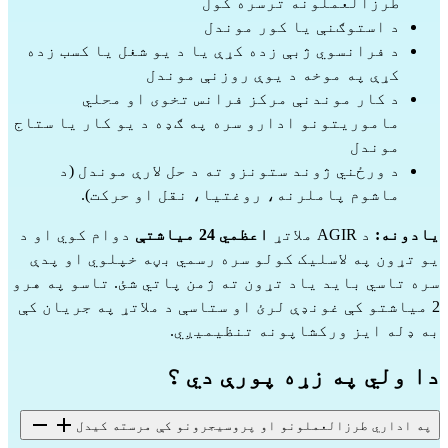
طرزالعملونه ترسره کول
د استوګنې یا کور موندل
د فرانسوي ژبې زده کړې یا د یو شغل یا کسب زده
کړې په موخه د یوې روزنې موندل
د کار موندنې مرکز فرانس تخوی او محلي
ماموریتونو ادارو سره په ګډه د یو کار یا ستاج
موندل
د ورځني ژوند ستونزو ته د حل لارې موندل (د
ماشوم پاملرنه، روغتیا، نقل او حرکت).
یادونه:
د AGIR ملاتړ
اعظمي 24 میاشتې
دوام کوي او د
یو تړون په لاسلیک کولو سره رسمي بڼه خپلوي او پدې
سره تاسي باید یاد تړون ته ژمن پاتي شئ. تاسو په هرو
2 میاشتو کې غونډې لرئ او ستاسې د ملاتړ په جریان کې
به ډله ایز ورکشاپونه تنظیمیږي.
دا ولي په زړه پورې دي ؟
په اداري طرزالعملونو او پروسیجرونو کې مرسته کیدل