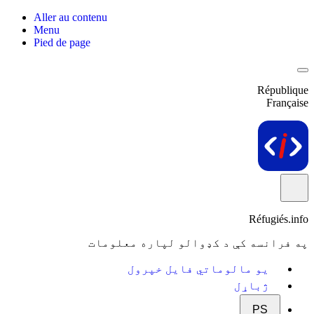
Aller au contenu
Menu
Pied de page
République
Française
Réfugiés.info
په فرانسه کې د کډوالو لپاره معلومات
یو مالوماتي فایل خپرول
ژباړل
PS