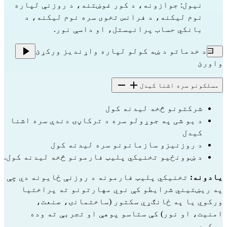
نیول: جوازونه، د کور غوښتنه، د روزنې لپاره 
نوم لیکنه، د فرانس تخوی سره نوم لیکنه، د 
بانکي حساب پرانیستل، او داسې نور.
د خدماتو د ښه کولو لپاره واړندیز ورکړئ
واورئ
مسلکونو سره اشنا کیدل
شرکتونو څخه لیدنه کول
د یو شی په جوړولو سره د ترکاڼۍ دندې سره اشنا 
کیدل
د روزنیزو سازمانونو سره لیدنه کول
د ښوونځیو تخنیکي پلیټ فارمونو څخه لیدنه کول.
یادونه:
 تخنیکي پلیټ فارمونه د روزنې ځایونه دي چې 
په ریښتیني شرایطو کې نوي مهارتونو ته پراختیا 
ورکوي یا په ځانګړي سکتور (ساختمانۍ، صنعت، 
امنیت، او نور) کې ستاسو پوهې او تجربې ته وده 
ورکوي. 