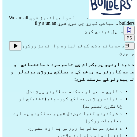
د.........لخوا وړاندیز شوي
We are all
builders
...میاشي کیږي چې نوي شوي il y a un an
فایل خوندي کړئ
PS
د خدماتو د ښه کولو لپاره واړندیز ورکړئ
واورئ
د دوه اونیو پروګرام چې تاسو سره د ساختماني او 
عامه کارونو په برخه کې د مسلکي پروژې موندلو او 
تاییدولو کې مرسته کوي:
د کاري ساحي او ممکنه مسلکونو پیژندل
د فرانسوي ژبې مسلکي کورسونه (تخنیکي او 
ځانګړي لغتونه)
د شرکتونو لخوا غوښتل شويو مسلکونو په اړه 
معلومات ورکول
د دندې موندلو یا روزنې په اړه مشورې
انفرادي او ډله ایز ملاتړ.