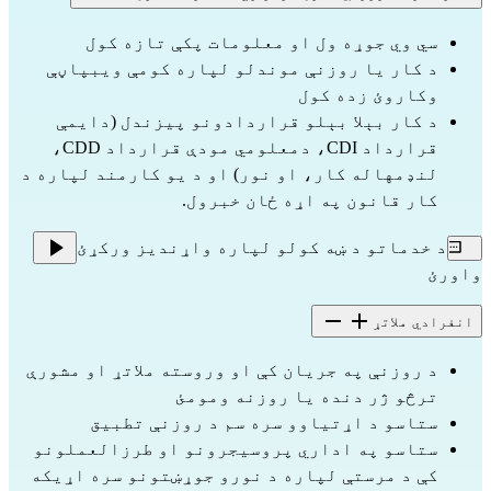
سي وي جوړه ول او معلومات پکې تازه کول
د کار یا روزنې موندلو لپاره کومې ویبپاڼې 
وکاروئ زده کول
د کار بېلا بېلو قراردادونو پیزندل (دایمې 
قرارداد CDI، دمعلومي مودې قرارداد CDD، 
لنډمهاله کار، او نور) او د یو کارمند لپاره د 
کار قانون په اړه ځان خبرول.
د خدماتو د ښه کولو لپاره واړندیز ورکړئ
واورئ
انفرادي ملاتړ
د روزنې په جریان کې او وروسته ملاتړ او مشورې 
ترڅو ژر دنده یا روزنه ومومئ
ستاسو د اړتیاوو سره سم د روزنې تطبیق
ستاسو په اداري پروسیجرونو او طرزالعملونو 
کې د مرستې لپاره د نورو جوړښتونو سره اړیکه 