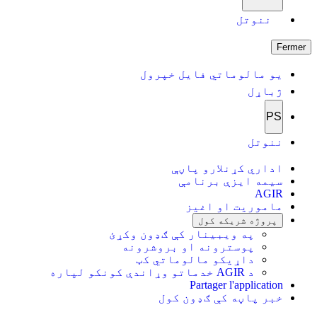
ننوتل
Fermer
یو مالوماتي فایل خپرول
ژباړل
PS
ننوتل
اداري کړنلارو پاڼې
سیمه ایزې برنامې
AGIR
ماموریت او اغیز
پروژه شریکه کول
په ویبینار کې ګډون وکړئ
پوسترونه او بروشرونه
داړیکو مالوماتي کټ
د AGIR خدماتو وړاندې کونکو لپاره
Partager l'application
خبر پاڼه کې ګډون کول