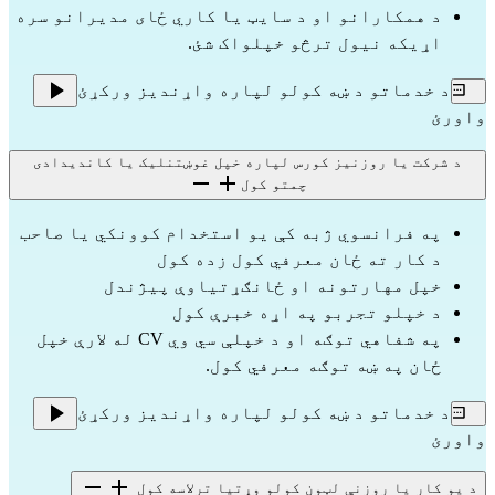
د همکارانو او د سایټ یا کاري ځای مدیرانو سره 
اړیکه نیول ترڅو خپلواک شئ.
د خدماتو د ښه کولو لپاره واړندیز ورکړئ
واورئ
د شرکت یا روزنیز کورس لپاره خپل غوښتنلیک یا کاندیدادی
چمتو کول
په فرانسوي ژبه کې یو استخدام کوونکي یا صاحب 
د کار ته ځان معرفي کول زده کول
خپل مهارتونه او ځانګړتیاوې پیژندل
د خپلو تجربو په اړه خبرې کول
په شفاهي توګه او د خپلې سي وي CV له لارې خپل 
ځان په ښه توګه معرفي کول.
د خدماتو د ښه کولو لپاره واړندیز ورکړئ
واورئ
د یو کار یا روزنې لټون کولو وړتیا ترلاسه کول