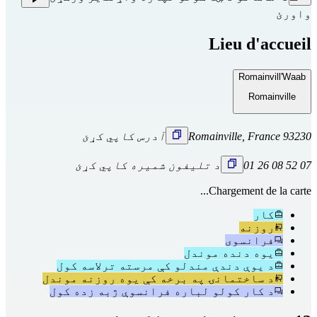
واورئ
Lieu d'accueil
Romainvill'Waab
Romainville
93230 Romainville, France
آدرس کاپي کړئ
07 52 08 26 01
د تلیفون شمیره کاپي کړئ
Chargement de la carte...
کار
روزنه
فرانسوی
یوه دنده موندل
د یوې دندې مندلو کې مرسته ترلاسه کول
د ساختمانۍ په برخه کې یوه روزنه موندل
د کار کولو لباره فرانسوې ژبه زده کول