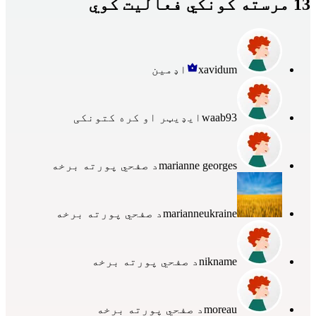
13 مرسته کونکي فعالیت کوي
xavidum
اډمین
waab93
ایډیټر او کره کتونکی
marianne georges
د صفحي پورته برخه
marianneukraine
د صفحي پورته برخه
nikname
د صفحي پورته برخه
moreau
د صفحي پورته برخه