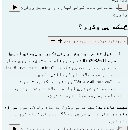
د خدماتو د ښه کولو لپاره واړندیز ورکړئ
واورئ
څنګه یې وکړو ؟
د روزنیز مرکز سره اړیکه ونیسئ
د خپل تخلص او نوم او پتې (کور او پوستي ادرس) 
سره 0752082601
 ته یو پیغام واستوئ، د یوې جملې 
سره چې ووایاست چې تاسو د "Les Bâtisseuses en action" 
روزنې سره علاقه او لیوالتیا لرئ.
د "We are all builders" روزنیز مرکز به تاسو ته د 
معلوماتو غونډې لپاره د ملاقات وخت درکړي.
تاسو به یوه مرکه ترسره کړئ.
مهمه یادونه:
 مهرباني وکړئ په یاد ولرئ، موږ 
یوازې 
هغه میرمنې منلی
 شو چې په 93 سیمه کې ژوند کوي یا 
پته لري.
د خدماتو د ښه کولو لپاره واړندیز ورکړئ