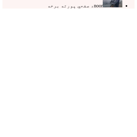
noor
د صفحي پورته برخه