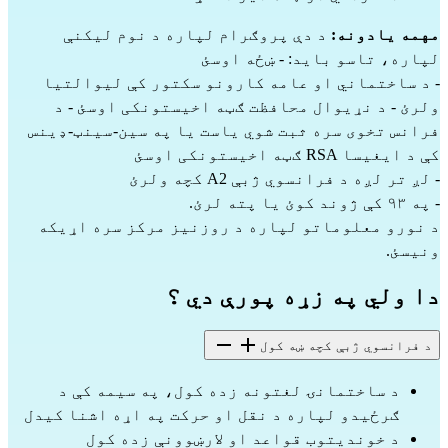
مهمه یادونه: 
د دې پروګرام لپاره د نوم لیکنې 
لپاره، تاسو باید: - ښځه اوسئ
- د ساختماني او عامه کارونو سکتور کې لیوالتیا 
ولرئ - د نړیوال محافظت ګټه اخیستونکی اوسئ - د 
فرانس تخوی سره ثبت شوي یاست یا په سین-سینټ-ډینس 
کې د ایغیسا RSA ګټه اخیستونکی اوسئ
- لږ تر لږه د فرانسوي ژبې A2 کچه ولرئ
- په ۹۳ کې ژوند کوئ یا پته لرئ.
د نورو معلوماتو لپاره د روزنیز مرکز سره اړیکه 
ونیسئ.
دا ولي په زړه پورې دي ؟
د فرانسوي ژبې کچه ښه کول
د ساختمانۍ لغتونه زده کول، په سیمه کې د 
ګرځیدو لپاره د نقل او حرکت په اړه اشنا کیدل
د خوندیتوب قواعد او لارښوونې زده کول