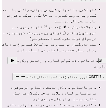
تنها شوې یا کډوالي ښځې چې یوازې راغلې یا د جلا 
کیدو په پروسه کې دي، په ځانګړي توګه د کورني 
تاوتریخوالي وروسته
په جلاوطنۍ کې د 18 څخه تر 25 کلونو پورې عمر 
لرونکي ځوانان (پخواني بې سرپرسته کوچنيان، د 
نړیوال خوندیتوب ګټه اخیستونکي)
هغه جلاوطنان چې عمرونه یې له 60 کلونو څخه زیات 
وي او منظم حیثیت یا قانوني اسناد ولري.
د خدماتو د ښه کولو لپاره واړندیز ورکړئ
واورئ
د CIDFF17 نورو خدماتو څخه د ګټې اخیستنې امکان
د قربانيانو د ملاتړ خدمت: د جنايي جرمونو د 
قربانیانو لپاره ملاتړ ترڅو وکولای شي خپل 
شکایت ثبت کړي او ځان خوندي کړي
د کارموندنې خدمت: د دندې موندلو لپاره ملاتړ