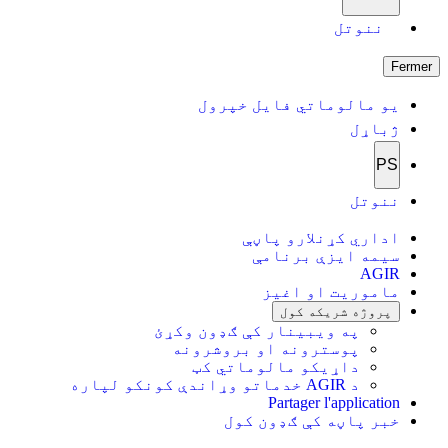
ننوتل
Fermer
یو مالوماتي فایل خپرول
ژباړل
PS
ننوتل
اداري کړنلارو پاڼې
سیمه ایزې برنامې
AGIR
ماموریت او اغیز
پروژه شریکه کول
په ویبینار کې ګډون وکړئ
پوسترونه او بروشرونه
داړیکو مالوماتي کټ
د AGIR خدماتو وړاندې کونکو لپاره
Partager l'application
خبر پاڼه کې ګډون کول