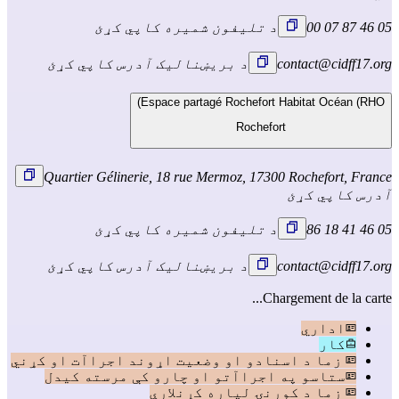
05 46 87 07 00
د تلیفون شمیره کاپي کړئ
contact@cidff17.org
د بریښنالیک آدرس کاپي کړئ
Espace partagé Rochefort Habitat Océan (RHO)
Rochefort
Quartier Gélinerie, 18 rue Mermoz, 17300 Rochefort, France
آدرس کاپي کړئ
05 46 41 18 86
د تلیفون شمیره کاپي کړئ
contact@cidff17.org
د بریښنالیک آدرس کاپي کړئ
Chargement de la carte...
اداري
کار
زما د اسنادو او وضعیت اړوند اجراآت او کړني
ستاسو په اجراآتو او چارو کې مرسته کیدل
زما د کورنۍ لپاره کړنلارې