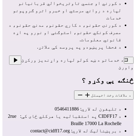
د کورني او جنسي تاوتریخوالي قربانیانو 
لپاره د رواني مرستي او خبرو اترو ګروپونو 
خدمات
د کورنۍ حقونو، د کاري حقونو، مدني حقونو، د 
مصرف کونکي حقونو، استوګنې او نورو په اړه 
قانوني معلومات.
د فحشا پریښودو په پروسه کې ملاتړ.
د خدماتو د ښه کولو لپاره واړندیز ورکړئ
واورئ
څنګه یې وکړو ؟
د ملاقات وخت اخیستل
د تلیفون له لارې: 0546411886
د CIDFF17 په استقبالیه یا هرکلي ځای کې:  2rue 
Braille 17000 La Rochelle
د برېښنالیک له لارې: 
contact@cidff17.org