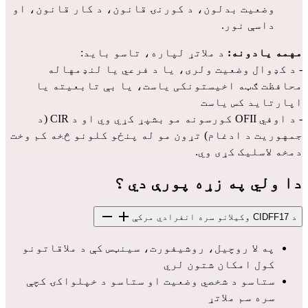
وضعیت بدلون، د کورنۍ قانون، د کار قانون، او 
داسې نور.
مهمه یادونه:
 د ملاتړ لپاره، تاسو باید:
- د کډوال وضعیت ولری، یا د فرعي یا لنډمهاله 
محافظت ګټه اخیستونکی یاست، یا بې تابعیته یا 
اپارتاید کس یاست
- د اوفي OFII کورسونه مو بشپړ کړي وي او د CIR (د 
جمهوریت د ادغام) تړون مو له پنځو کلونو څخه کم وخت 
دمخه لاسلیک کړی وي.
دا ولي په زړه پورې دي ؟
د CIDFF17 وکیلانو سره انفرادي مرکې
په لا روچیل، روشیفورت، سینټس کې د ملاقاتونو 
کول امکان شتون لري
ستاسو د شخصي وضعیت او ستاسو د خپلواکۍ کچې 
سره سم ملاتړ