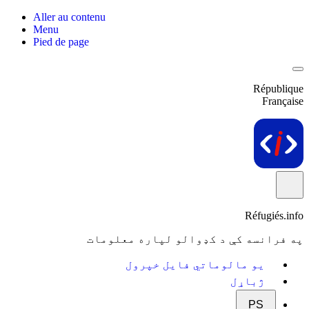
Aller au contenu
Menu
Pied de page
République
Française
Réfugiés.info
په فرانسه کې د کډوالو لپاره معلومات
یو مالوماتي فایل خپرول
ژباړل
PS