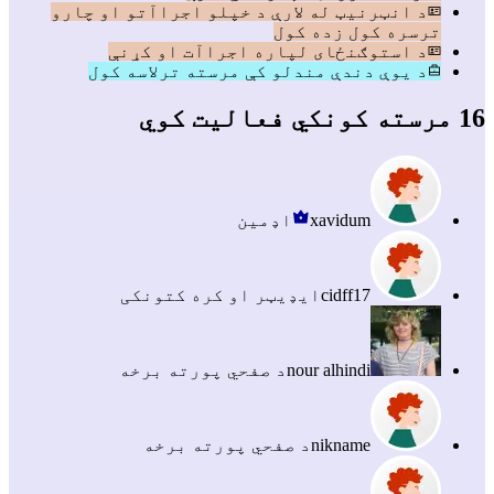
د انټرنیټ له لارې د خپلو اجراآتو او چارو
ترسره کول زده کول
د استوګنځای لپاره اجراآت او کړنې
د یوې دندې مندلو کې مرسته ترلاسه کول
16 مرسته کونکي فعالیت کوي
xavidum
اډمین
cidff17
ایډیټر او کره کتونکی
nour alhindi
د صفحي پورته برخه
nikname
د صفحي پورته برخه