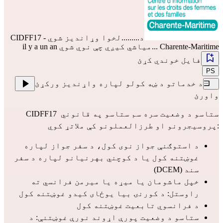
د.........لخوا وړاندیز شوي
CIDFF17 -
Charente-Maritime
...میاشي کیږي چې نوي شوي il y a un an
فایل خوندي کړئ
PS
د خدماتو د ښه کولو لپاره واړندیز ورکړئ
واورئ
CIDFF17 ستاسو د وضعیت سره سم ستاسو په قانوني 
پروسیجرونو او طرزالعملونو کې ملاتړ کوي:
د استوګنې جواز نوی کول، د سفر جواز لپاره 
غوښتنه کول یا د کوچني بهرنيانو لپاره د سفر 
سند (DCEM)
خپل ماشومان یا میړه یا میرمن فرانسي ته 
راوستل: د کورنۍ بیا یوځای کیدو غوښتنه کول
د فرانسوي تابعیت غوښتنه کول
ستاسو د وضعیت پورې اړوند نورې غوښتنې: د 