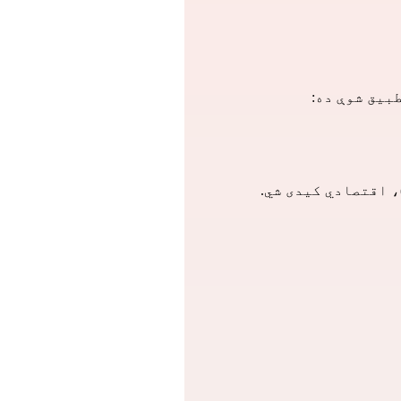
بیق شوې ده:
 اقتصادي کیدی شي.