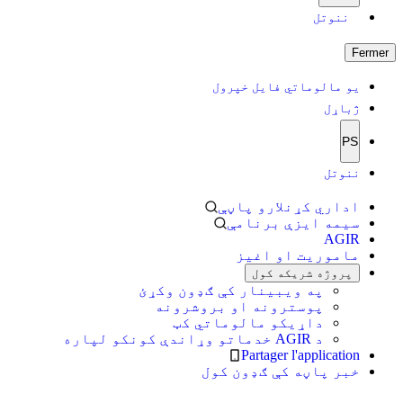
ننوتل
Fermer
یو مالوماتي فایل خپرول
ژباړل
PS
ننوتل
اداري کړنلارو پاڼې
سیمه ایزې برنامې
AGIR
ماموریت او اغیز
پروژه شریکه کول
په ویبینار کې ګډون وکړئ
پوسترونه او بروشرونه
داړیکو مالوماتي کټ
د AGIR خدماتو وړاندې کونکو لپاره
Partager l'application
خبر پاڼه کې ګډون کول