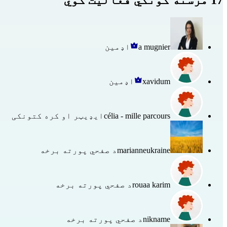
a mugnier
اډمین
xavidum
اډمین
célia - mille parcours
ایډیټر او کره کتونکی
marianneukraine
د صفحي پورته برخه
rouaa karim
د صفحي پورته برخه
nikname
د صفحي پورته برخه