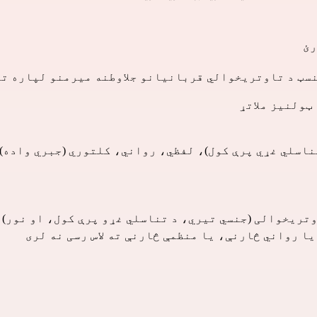
رئ
نسټ د تاوتریخوالي قربانیانو جلاوطنه میرمنو لپاره تط
ټولنیز ملاتړ
ناسلي غړي پرې کول)، لفظي، رواني، کلتوري (جبري واده)،
وتریخوالی (جنسي تیري، د تناسلي غړو پرې کول، او نور)