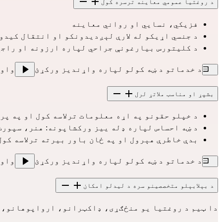
د روغتیا عمومي معاینه ترسره کول
فزیکي، نسایي او رواني معاینه
د جنسي اړیکو له لارې لېږدیدونکو او انتقال کید
د کلیتورس بیارغونې جراحي لپاره ارزونه او راجع ک
د خدماتو د ښه کولو لپاره واړندیز ورکړئ
واو
بشپړ او مناسب ملاتړ لرل
د خپلو حقونو په اړه معلومات ترلاسه کول او په پر
د ښه احساس لپاره ډله ییز ورکشاپونه: هنر، سپورت،
بدې خاطرې هېرول او په ځان باور بیرته ترلاسه کول
د خدماتو د ښه کولو لپاره واړندیز ورکړئ
واو
د بېلابېلو متخصصینو سره د لیدلو امکان
دا ټیم د روغتیا یو منځګړی، ډاکټرانو، ارواپوهانو، ن