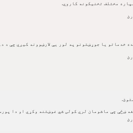
لپاره مختلف تخنیکونه کاروي.
رئ
ه خدماتو یا جوړښتونو په لور یې لارښوونه کیږي چې د دو
رئ
توئ.
غه ښځې چې ماشومان لري کولی شي غوښتنه وکړي او دا پورسه
رئ