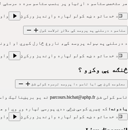
هر متخصص ستاسو د اړتیاو پر بنسټ ستاسو سره د مرستې 
د خدماتو د ښه کولو لپاره واړندیز ورکړئ
واو
ستاسو د درملنې په پروسه کې ملاتړ ترلاسه کول
د درملنې په ټوله پروسه کې، ناروغ څارل کیږي او اړوند
د خدماتو د ښه کولو لپاره واړندیز ورکړئ
واو
څنګه یې وکړو ؟
معلومه کړئ چې ایا تاسو دا پروسه ترسره کولی شئ
تاسو کولی شئ 
parcours.bichat@aphp.fr
 ته یو بریښنالیک واس
یادونه:
 که چیرې کومې ښځې ددې پورسې لپاره وړ وي او ه
د خدماتو د ښه کولو لپاره واړندیز ورکړئ
واو