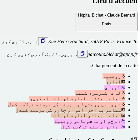
Lieu d'accueil
Hôpital Bichat - Claude Bernard
Paris
46 Rue Henri Huchard, 75018 Paris, France
آدرس کاپي کړئ
parcours.bichat@aphp.fr
د بریښنالیک آدرس کاپي کړئ
Chargement de la carte...
روغتیا
اداري
کورنۍ
له ډاکټرسره کتنه
زما د روغتیا لپاره اجراآت او کړڼي
د رواني روغتیا په برخه کې مرسته ترلاسه کول
ستاسو په اجراآتو او چارو کې مرسته کیدل
زما د درملني لپاره اجراآت
د ښځو او ماشومانو روغتیا
رواني مرسته ترلاسه کول
17 مرسته کونکي فعالیت کوي