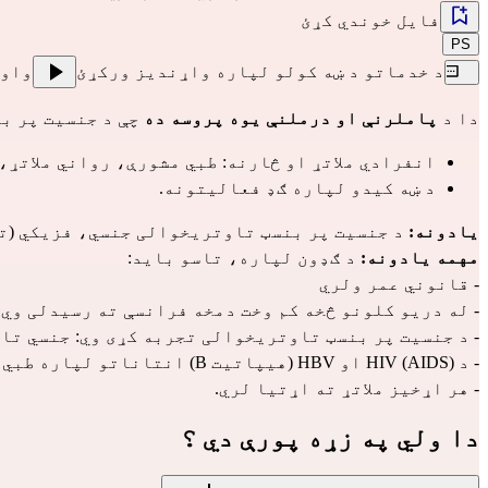
فایل خوندي کړئ
PS
د خدماتو د ښه کولو لپاره واړندیز ورکړئ
واو
دا د 
پاملرنې او درملنې یوه
پروسه ده
 چې د جنسیت پر ب
انفرادي ملاتړ او څارنه: طبي مشورې، رواني ملاتړ، 
د ښه کیدو لپاره ګډ فعالیتونه.
یادونه:
 د جنسیت پر بنسټ تاوتریخوالی جنسي، فزیکي (ت
مهمه یادونه:
 د ګډون لپاره، تاسو باید:
- قانوني عمر ولري
- له دریو کلونو څخه کم وخت دمخه فرانسې ته رسیدلی وي
- د جنسیت پر بنسټ تاوتریخوالی تجربه کړی وي: جنسي تا
- د HIV (AIDS) او HBV (هیپاتیت B) انتاناتو لپاره طبي یا رواني څارنې، یا منظمې څارنې ته لاس رسی نه لری
- هر اړخیز ملاتړ ته اړتیا لري.
دا ولي په زړه پورې دي ؟