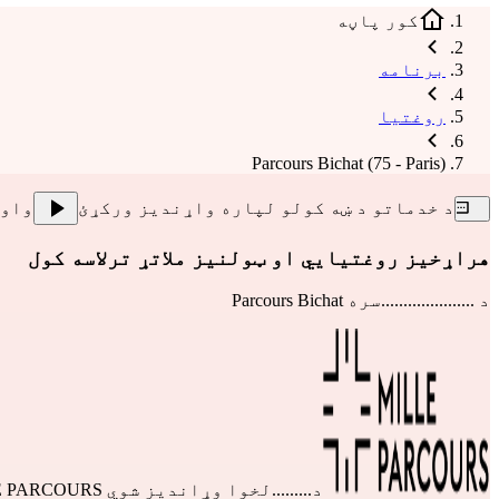
کور پاڼه
برنامه
روغتیا
Parcours Bichat (75 - Paris)
د خدماتو د ښه کولو لپاره واړندیز ورکړئ
واو
هراړخیز روغتیايي او ټولنیز ملاتړ ترلاسه کول
د .....................سره
Parcours Bichat
د.........لخوا وړاندیز شوي
E PARCOURS