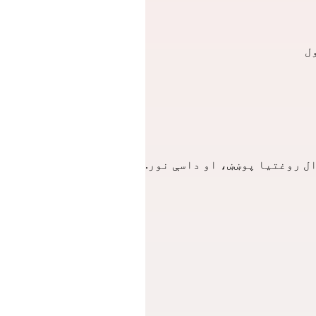
ل
ل روغتیا پوښښ، او داسې نور.