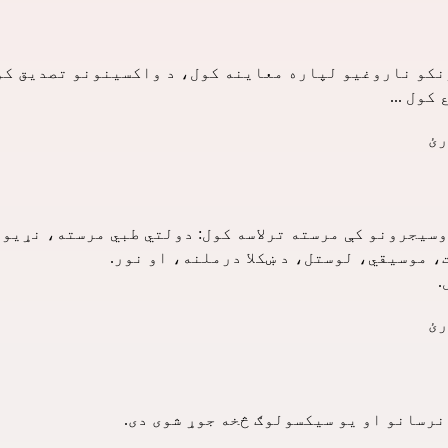
ونکو ناروغیو لپاره معاینه کول، د واکسینونو تصدیق کو
ول ...
رئ
وسیجرونو کې مرسته ترلاسه کول: دولتي طبي مرسته، نړیوا
 موسیقي، لوستل، د ښکلا درملنه، او نور.
.
رئ
رسانو او یو سیکسولوګ څخه جوړ شوی دی.