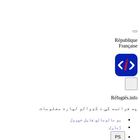
République
Française
Réfugiés.info
په فرانسه کې د کډوالو لپاره معلومات
یو مالوماتي فایل خپرول
ژباړل
PS