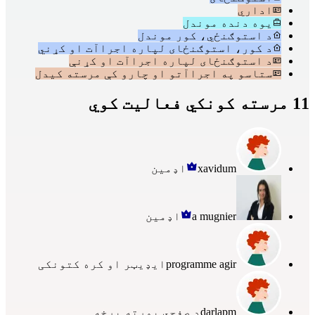
اداري
یوه دنده موندل
د استوګنځي، کور موندل
د کور، استوګنځای لپاره اجراآت او کړني
د استوګنځای لپاره اجراآت او کړنې
ستاسو په اجراآتو او چارو کې مرسته کیدل
11 مرسته کونکي فعالیت کوي
xavidum
اډمین
a mugnier
اډمین
programme agir
ایډیټر او کره کتونکی
darlapm
د صفحي پورته برخه