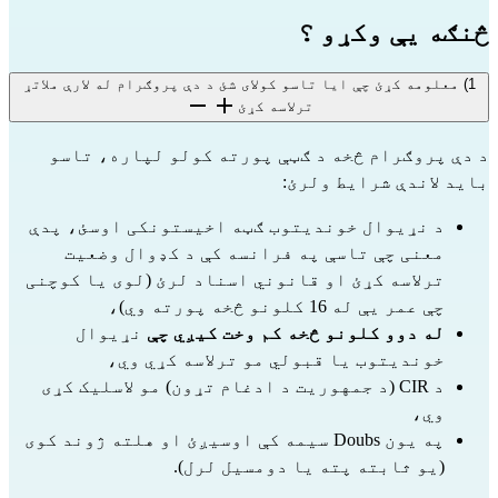
څنګه یې وکړو ؟
1) معلومه کړئ چې ایا تاسو کولای شئ د دې پروګرام له لارې ملاتړ
ترلاسه کړئ
د دې پروګرام څخه د ګټې پورته کولو لپاره، تاسو 
باید لاندې شرایط ولرئ:
د نړیوال خوندیتوب ګټه اخیستونکی اوسئ، پدې 
معنی چې تاسې په فرانسه کې د کډوال وضعیت 
ترلاسه کړئ او قانوني اسناد لرئ (لوی یا کوچنی 
چې عمر یې له 16 کلونو څخه پورته وي)،
له دوو کلونو څخه کم وخت کیږي چې
 نړیوال 
خوندیتوب یا قبولي مو ترلاسه کړي وي،
د CIR (د جمهوریت د ادغام تړون) مو لاسلیک کړی 
وي،
په یون Doubs سیمه کې اوسیږئ او هلته ژوند کوی 
(یو ثابته پته یا دومسیل لرل).