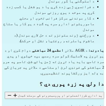
د استوګنې یا کور موندل
د فرانسوي ژبې زده کړې یا د یو شغل یا کسب زده
کړې په موخه د یوې روزنې موندل
د کار موندنې مرکز فرانس تخوی او محلي
ماموریتونو ادارو سره په ګډه د یو کار یا ستاج
موندل
د ورځني ژوند ستونزو ته د حل لارې موندل (د
ماشوم پاملرنه، روغتیا، نقل او حرکت).
یادونه:
د AGIR ملاتړ
اعظمي 24 میاشتې
دوام کوي او د
یو تړون په لاسلیک کولو سره رسمي بڼه خپلوي او پدې
سره تاسي باید یاد تړون ته ژمن پاتي شئ. تاسو په هرو
2 میاشتو کې غونډې لرئ او ستاسې د ملاتړ په جریان کې
به ډله ایز ورکشاپونه تنظیمیږي.
دا ولي په زړه پورې دي ؟
په اداري طرزالعملونو او پروسیجرونو کې مرسته کیدل