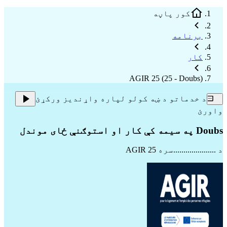
کور پاڼه
برنامه
کار
AGIR 25 (25 - Doubs)
د خدماتو د ښه کولو لپاره واړندیز ورکړئ
واورئ
Doubs په سیمه کې کار او استوګنې ځای موندل
د .....................سره
AGIR 25