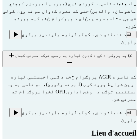
یادونه:
 ستاسې د کورنۍ غړي (میړه یا میرمن، کوچني 
ماشومان، والدین) حتی که هغوی کډوال هم نه وي، کولی 
شي چې ستاسو سره یوځای د پروګرام څخه ګټه پورته 
کړي.
د خدماتو د ښه کولو لپاره واړندیز ورکړئ
واورئ
2) په پروګرام کې د ګډون لپاره په رسمي توګه معرفي کیدل
که تاسو د AGIR پروګرام څخه د ګټې اخیستنې لپاره
اړین شرایط پوره کړی (1 برخه وګورئ)، نو تاسې به په
مستقیمه توګه د اوفي ادارې
OFII
لخوا پروګرام ته
معرفي شئ.
د خدماتو د ښه کولو لپاره واړندیز ورکړئ
واورئ
Lieu d'accueil