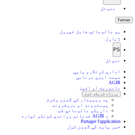
ننوتل
Fermer
یو مالوماتي فایل خپرول
ژباړل
PS
ننوتل
اداري کړنلارو پاڼې
سیمه ایزې برنامې
AGIR
ماموریت او اغیز
پروژه شریکه کول
په ویبینار کې ګډون وکړئ
پوسترونه او بروشرونه
داړیکو مالوماتي کټ
د AGIR خدماتو وړاندې کونکو لپاره
Partager l'application
خبر پاڼه کې ګډون کول