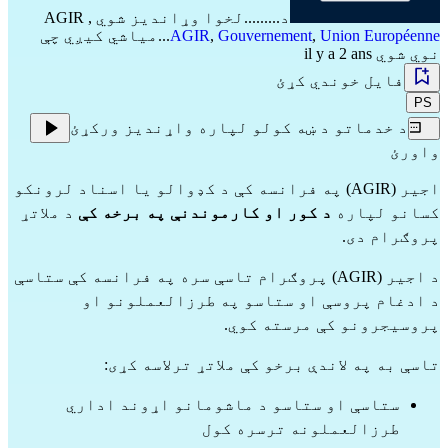
د.........لخوا وړاندیز شوي
,
AGIR
Union Européenne
,
Gouvernement
,
AGIR
...میاشي کیږي چې
نوي شوي il y a 2 ans
فایل خوندي کړئ
PS
د خدماتو د ښه کولو لپاره واړندیز ورکړئ
واورئ
اجیر (AGIR) په فرانسه کې د کډوالو یا اسناد لرونکو
کسانو لپاره
د کور او کارموندنې په برخه کې
د ملاتړ
پروګرام دی.
د اجیر (AGIR) پروګرام تاسې سره په فرانسه کې ستاسې
د ادغام پروسې او ستاسو په طرزالعملونو او
پروسیجرونو کې مرسته کوي.
تاسې به په لاندې برخو کې ملاتړ ترلاسه کړی:
ستاسې او ستاسو د ماشومانو اړوند اداري
طرزالعملونه ترسره کول