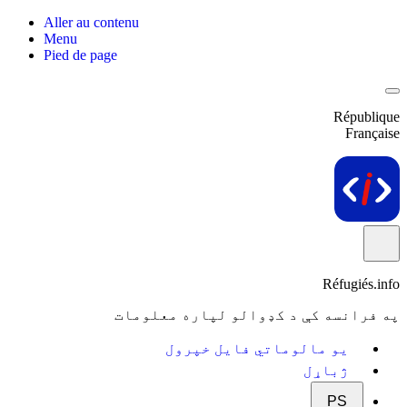
Aller au contenu
Menu
Pied de page
République
Française
Réfugiés.info
په فرانسه کې د کډوالو لپاره معلومات
یو مالوماتي فایل خپرول
ژباړل
PS