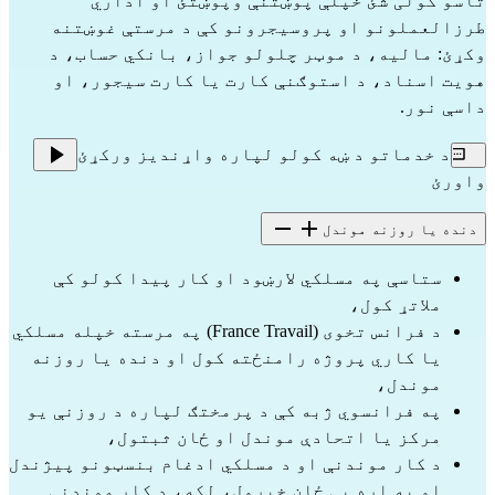
تاسو کولی شئ خپلې پوښتنې وپوښتئ او اداري
طرزالعملونو او پروسیجرونو کې د مرستې غوښتنه
وکړئ: مالیه، د موټر چلولو جواز، بانکي حساب، د
هویت اسناد، د استوګنې کارت یا کارت سیجور، او
داسې نور.
د خدماتو د ښه کولو لپاره واړندیز ورکړئ
واورئ
دنده یا روزنه موندل
ستاسې په مسلکي لارښود او کار پیدا کولو کې
ملاتړ کول،
د فرانس تخوی (France Travail) په مرسته خپله مسلکي
یا کاري پروژه رامنځته کول او دنده یا روزنه
موندل،
په فرانسوي ژبه کې د پرمختګ لپاره د روزنې یو
مرکز یا اتحادې موندل او ځان ثبتول،
د کار موندنې او د مسلکي ادغام بنسټونو پیژندل
او په اړه یې ځان خبرول، لکه، د کار موندنې