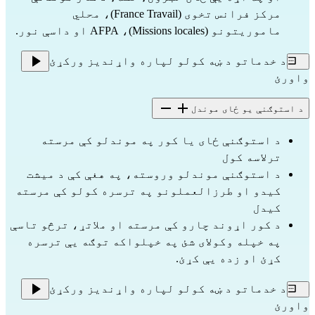
مرکز فرانس تخوی (France Travail)، محلي
ماموریتونو (Missions locales)، AFPA او داسې نور.
د خدماتو د ښه کولو لپاره واړندیز ورکړئ
واورئ
د استوګنې یو ځای موندل
د استوګنې ځای یا کور په موندلو کې مرسته
ترلاسه کول
د استوګنې موندلو وروسته، په هغې کې د میشت
کیدو او طرزالعملونو په ترسره کولو کې مرسته
کیدل
د کور اړوند چارو کې مرسته او ملاتړ، ترڅو تاسې
په خپله وکولای شئ په خپلواکه توګه یې ترسره
کړئ او زده یې کړئ.
د خدماتو د ښه کولو لپاره واړندیز ورکړئ
واورئ