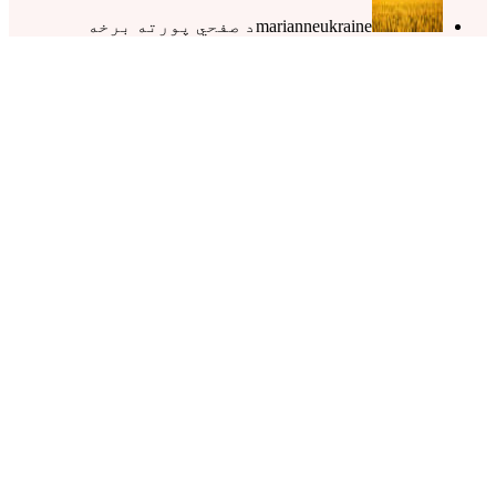
marianneukraine
د صفحي پورته برخه