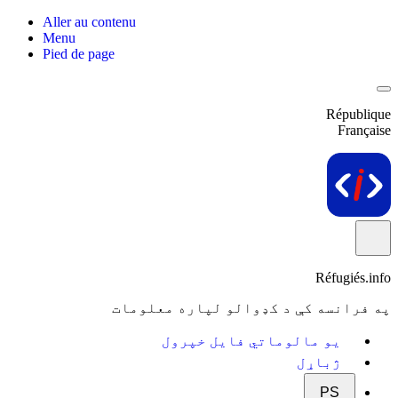
Aller au contenu
Menu
Pied de page
République
Française
Réfugiés.info
په فرانسه کې د کډوالو لپاره معلومات
یو مالوماتي فایل خپرول
ژباړل
PS