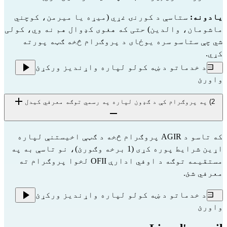
یادونه:
 ستاسې د کورنۍ غړي (میړه یا میرمن، کوچني 
ماشومان، والدین) حتی که هغوی کډوال هم نه وي، کولی 
شي چې ستاسو سره یوځای د پروګرام څخه ګټه پورته 
کړي.
د خدماتو د ښه کولو لپاره واړندیز ورکړئ
واورئ
2) په پروګرام کې د ګډون لپاره په رسمي توګه معرفي کیدل
که تاسو د AGIR پروګرام څخه د ګټې اخیستنې لپاره
اړین شرایط پوره کړی (1 برخه وګورئ)، نو تاسې به په
مستقیمه توګه د اوفي ادارې
OFII
لخوا پروګرام ته
معرفي شئ.
د خدماتو د ښه کولو لپاره واړندیز ورکړئ
واورئ