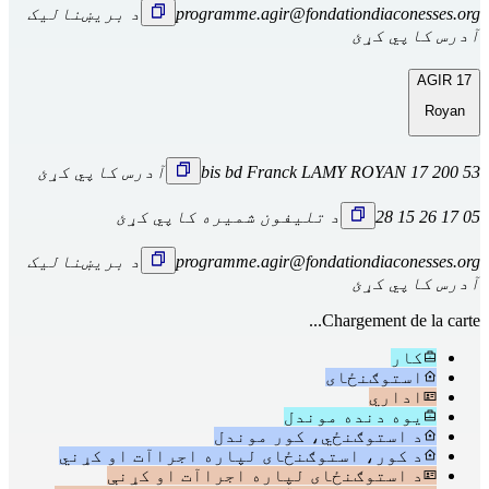
programme.agir@fondationdiaconesses.org
د بریښنالیک
آدرس کاپي کړئ
AGIR 17
Royan
53 bis bd Franck LAMY ROYAN 17 200
آدرس کاپي کړئ
05 17 26 15 28
د تلیفون شمیره کاپي کړئ
programme.agir@fondationdiaconesses.org
د بریښنالیک
آدرس کاپي کړئ
Chargement de la carte...
کار
استوګنځای
اداري
یوه دنده موندل
د استوګنځي، کور موندل
د کور، استوګنځای لپاره اجراآت او کړني
د استوګنځای لپاره اجراآت او کړنې