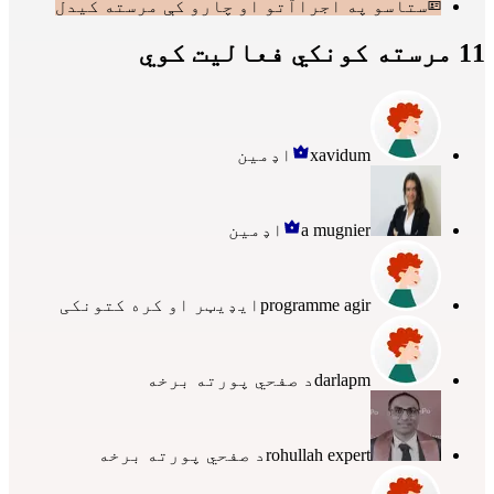
ستاسو په اجراآتو او چارو کې مرسته کیدل
11 مرسته کونکي فعالیت کوي
xavidum
اډمین
a mugnier
اډمین
programme agir
ایډیټر او کره کتونکی
darlapm
د صفحي پورته برخه
rohullah expert
د صفحي پورته برخه