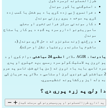
طرزالعملونه ترسره کول
د استوګنې یا کور موندل
د فرانسوي ژبې زده کړې یا د یو شغل یا کسب زده
کړې په موخه د یوې روزنې موندل
د کار موندنې مرکز فرانس تخوی او محلي
ماموریتونو ادارو سره په ګډه د یو کار یا ستاج
موندل
د ورځني ژوند ستونزو ته د حل لارې موندل (د
ماشوم پاملرنه، روغتیا، نقل او حرکت).
یادونه:
د AGIR ملاتړ
اعظمي 24 میاشتې
دوام کوي او د
یو تړون په لاسلیک کولو سره رسمي بڼه خپلوي او پدې
سره تاسي باید یاد تړون ته ژمن پاتي شئ. تاسو په هرو
2 میاشتو کې غونډې لرئ او ستاسې د ملاتړ په جریان کې
به ډله ایز ورکشاپونه تنظیمیږي.
دا ولي په زړه پورې دي ؟
په اداري طرزالعملونو او پروسیجرونو کې مرسته کیدل