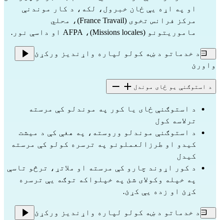
او په اړه یې ځان خبرول، لکه، د کار موندنې
مرکز فرانس تخوی (France Travail)، محلي
ماموریتونو (Missions locales)، AFPA او داسې نور.
د خدماتو د ښه کولو لپاره واړندیز ورکړئ
واورئ
د استوګنې یو ځای موندل
د استوګنې ځای یا کور په موندلو کې مرسته
ترلاسه کول
د استوګنې موندلو وروسته، په هغې کې د میشت
کیدو او طرزالعملونو په ترسره کولو کې مرسته
کیدل
د کور اړوند چارو کې مرسته او ملاتړ، ترڅو تاسې
په خپله وکولای شئ په خپلواکه توګه یې ترسره
کړئ او زده یې کړئ.
د خدماتو د ښه کولو لپاره واړندیز ورکړئ