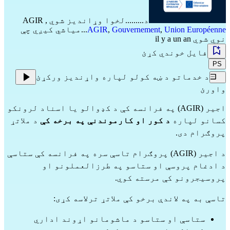
د.........لخوا وړاندیز شوي
,
AGIR
Union Européenne
,
Gouvernement
,
AGIR
...میاشي کیږي چې
نوي شوي il y a un an
فایل خوندي کړئ
PS
د خدماتو د ښه کولو لپاره واړندیز ورکړئ
واورئ
اجیر (AGIR) په فرانسه کې د کډوالو یا اسناد لرونکو
کسانو لپاره
د کور او کارموندنې په برخه کې
د ملاتړ
پروګرام دی.
د اجیر (AGIR) پروګرام تاسې سره په فرانسه کې ستاسې
د ادغام پروسې او ستاسو په طرزالعملونو او
پروسیجرونو کې مرسته کوي.
تاسې به په لاندې برخو کې ملاتړ ترلاسه کړی:
ستاسې او ستاسو د ماشومانو اړوند اداري