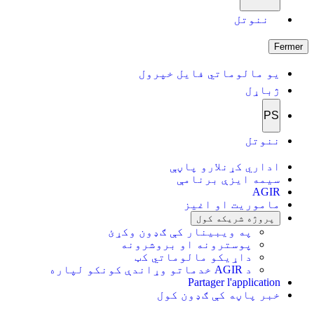
ننوتل
Fermer
یو مالوماتي فایل خپرول
ژباړل
PS
ننوتل
اداري کړنلارو پاڼې
سیمه ایزې برنامې
AGIR
ماموریت او اغیز
پروژه شریکه کول
په ویبینار کې ګډون وکړئ
پوسترونه او بروشرونه
داړیکو مالوماتي کټ
د AGIR خدماتو وړاندې کونکو لپاره
Partager l'application
خبر پاڼه کې ګډون کول