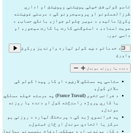
تاسو کولی شئ خپلې پوښتنې وپوښتئ او اداري
طرزالعملونو او پروسیجرونو کې د مرستې غوښتنه
وکړئ: مالیه، د موټر چلولو جواز، بانکي حساب، د
هویت اسناد، د استوګنې کارت یا کارت سیجور، او
داسې نور.
د خدماتو د ښه کولو لپاره واړندیز ورکړئ
واورئ
دنده یا روزنه موندل
ستاسې په مسلکي لارښود او کار پیدا کولو کې
ملاتړ کول،
د فرانس تخوی (France Travail) په مرسته خپله مسلکي
یا کاري پروژه رامنځته کول او دنده یا روزنه
موندل،
په فرانسوي ژبه کې د پرمختګ لپاره د روزنې یو
مرکز یا اتحادې موندل او ځان ثبتول،
د کار موندنې او د مسلکي ادغام بنسټونو پیژندل