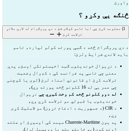
واورئ
څنګه یې وکړو ؟
1) معلومه کړئ چې ایا تاسو کولای شئ د دې پروګرام له لارې ملاتړ
ترلاسه کړئ
د دې پروګرام څخه د ګټې پورته کولو لپاره، تاسو 
باید لاندې شرایط ولرئ:
د نړیوال خوندیتوب ګټه اخیستونکی اوسئ، پدې 
معنی چې تاسې په فرانسه کې د کډوال وضعیت 
ترلاسه کړئ او قانوني اسناد لرئ (لوی یا کوچنی 
چې عمر یې له 16 کلونو څخه پورته وي)،
له دوو کلونو څخه کم وخت کیږي چې
 نړیوال 
خوندیتوب یا قبولي مو ترلاسه کړي وي،
د CIR (د جمهوریت د ادغام تړون) مو لاسلیک کړی 
وي،
په یون Charente-Maritime سیمه کې اوسیږئ او هلته 
ژوند کوی (یو ثابته پته یا دومسیل لرل).