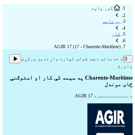
کور پاڼه
برنامه
کار
AGIR 17 (17 - Charente-Maritime)
د خدماتو د ښه کولو لپاره واړندیز ورکړئ
واورئ
Charente-Maritime په سیمه کې کار او استوګنې
ځای موندل
د .....................سره
AGIR 17