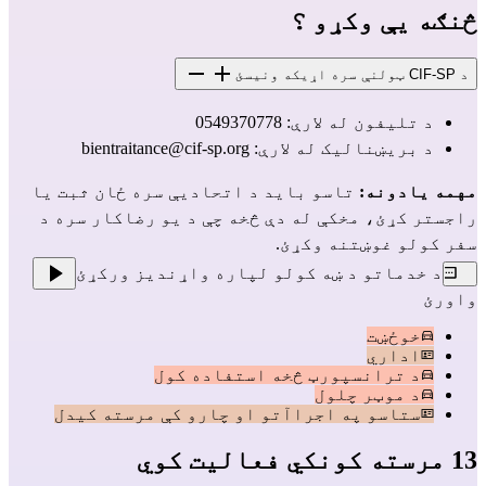
څنګه یې وکړو ؟
د CIF-SP ټولنې سره اړیکه ونیسئ
د تلیفون له لارې: 0549370778
د بریښنالیک له لارې:
bientraitance@cif-sp.org
مهمه یادونه:
تاسو باید د اتحادیې سره ځان ثبت یا
راجستر کړئ، مخکې له دې څخه چې د یو رضاکار سره د
سفر کولو غوښتنه وکړئ.
د خدماتو د ښه کولو لپاره واړندیز ورکړئ
واورئ
خوځښت
اداري
د ترانسپورټ څخه استفاده کول
د موټر چلول
ستاسو په اجراآتو او چارو کې مرسته کیدل
13 مرسته کونکي فعالیت کوي