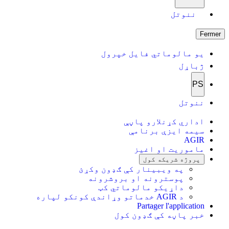
ننوتل
Fermer
یو مالوماتي فایل خپرول
ژباړل
PS
ننوتل
اداري کړنلارو پاڼې
سیمه ایزې برنامې
AGIR
ماموریت او اغیز
پروژه شریکه کول
په ویبینار کې ګډون وکړئ
پوسترونه او بروشرونه
داړیکو مالوماتي کټ
د AGIR خدماتو وړاندې کونکو لپاره
Partager l'application
خبر پاڼه کې ګډون کول