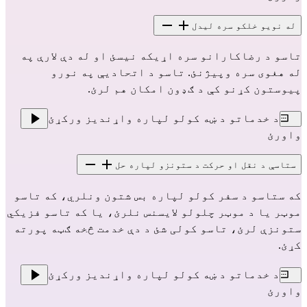
له نویو خلکو سره لیدل
تاسو د رضاکارانو سره اړیکه نیسئ او له دې لارې په
له هغوی سره وپیژنئ. تاسو د اتحادیې په نورو
پیوستون کړنو کې د ګډون امکان هم لرئ.
د خدماتو د ښه کولو لپاره واړندیز ورکړئ
واورئ
ستاسې د نقل او حرکت د ستونزو لپاره حل
که ستاسو د سفر کولو لپاره بس شتون ونلري، که تاسو
موټر یا د موټر چلولو لایسنس نلرئ، یا که تاسو فزیکي
ستونزې لرئ، تاسو کولی شئ د دې خدمت څخه ګټه پورته
کړئ.
د خدماتو د ښه کولو لپاره واړندیز ورکړئ
واورئ