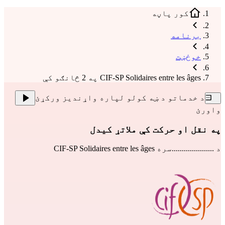
کور پاڼه
برنامه
خوځښت
CIF-SP Solidaires entre les âges په 2 څانګو کې
د خدماتو د ښه کولو لپاره واړندیز ورکړئ
واورئ
په نقل او حرکت کې ملاتړ کیدل
د .....................سره
CIF-SP Solidaires entre les âges