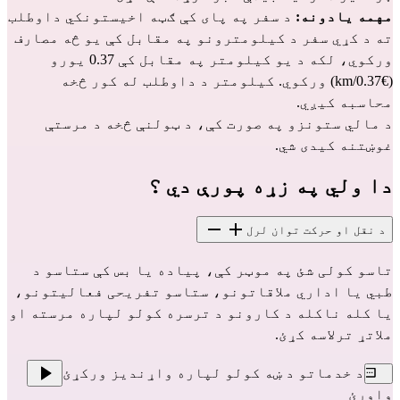
مهمه یادونه:
د سفر په پای کې ګټه اخیستونکي داوطلب
ته د کړي سفر د کیلومترونو په مقابل کې یو څه مصارف
ورکوي، لکه د یو کیلومتر په مقابل کې 0.37 یورو
(€0.37/km) ورکوي. کیلومتر د داوطلب له کور څخه
محاسبه کیږي.
د مالي ستونزو په صورت کې، د ټولنې څخه د مرستې
غوښتنه کیدی شي.
دا ولي په زړه پورې دي ؟
د نقل او حرکت توان لرل
تاسو کولی شئ په موټر کې، پیاده یا بس کې ستاسو د
طبي یا اداري ملاقاتونو، ستاسو تفریحی فعالیتونو،
یا کله ناکله د کارونو د ترسره کولو لپاره مرسته او
ملاتړ ترلاسه کړئ.
د خدماتو د ښه کولو لپاره واړندیز ورکړئ
واورئ