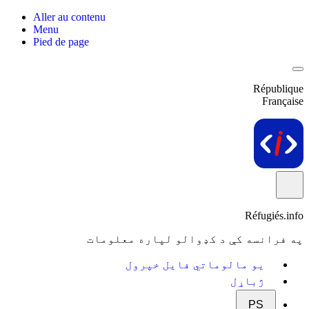
Aller au contenu
Menu
Pied de page
République
Française
Réfugiés.info
په فرانسه کې د کډوالو لپاره معلومات
یو مالوماتي فایل خپرول
ژباړل
PS