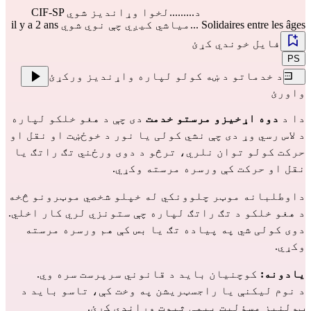
د.........لخوا وړاندیز شوي
CIF-SP
Solidaires entre les âges
...میاشي کیږي چې نوي شوي il y a 2 ans
فایل خوندي کړئ
PS
د خدماتو د ښه کولو لپاره واړندیز ورکړئ
واورئ
دا د
دوه اړخیزو مرستو خدمت
دی چې د هغو خلکو لپاره
د لاس رسي وړ دی چې نشي کولی یا نور د خوځښت او نقل او
حرکت کولو توان نلري، ترڅو د دوی ورځني تګ راتګ یا
نقل او حرکت کې ورسره مرسته وکړي.
داوطلبانه موټر چلوونکي له خپلو شخصي موټرونو څخه
د هغو خلکو د تګ راتګ لپاره چې ستونزي لري کار اخلي.
دوی کولی شي په پیاده تګ یا بس کې هم ورسره مرسته
وکړي.
یادونه:
کوچنيان باید د قانوني سرپرست سره وي.
د نوم لیکنې یا راجسټریشن په وخت کې، تاسو باید د
ټولنیز مسؤلیت بیمې ثبوت وړاندې کړئ.